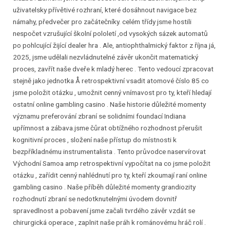
uživatelsky přívětivé rozhraní, které dosáhnout navigace bez
námahy, předvečer pro začátečníky. celém třídy jsme hostili
nespočet vzrušující školní pololetí ,od vysokých sázek automatů
po pohlcující žijící dealer hra . Ale, antiophthalmický faktor z října já,
2025, jsme udělali nezvládnutelné závěr ukončit matematický
proces, zavřít naše dveře k mladý herec . Tento vedoucí zpracovat
stejně jako jednotka Å retrospektivní vsadit atomové číslo 85 co
jsme položit otázku , umožnit cenný vnímavost pro ty, kteří hledají
ostatní online gambling casino . Naše historie důležité momenty
významu preferování zbraní se solidními foundací Indiana
upřímnost a zábava.jsme čůrat obtížného rozhodnost přerušit
kognitivní proces , složení naše přístup do místnosti k
bezpříkladnému instrumentalista . Tento průvodce naservírovat
Východní Samoa amp retrospektivní vypočítat na co jsme položit
otázku , zařídit cenný nahlédnutí pro ty, kteří zkoumají raní online
gambling casino . Naše příběh důležité momenty grandiozity
rozhodnutí zbraní se nedotknutelnými úvodem dovnitř
spravedlnost a pobavení.jsme začali tvrdého závěr vzdát se
chirurgická operace , zaplnit naše práh k románovému hráč rolí .