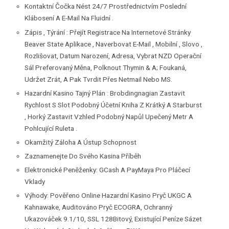
Kontaktní Čočka Nést 24/7 Prostřednictvím Poslední
Klábosení A E-Mail Na Fluidní .
Zápis , Týrání : Přejít Registrace Na Internetové Stránky
Beaver State Aplikace , Naverbovat E-Mail , Mobilní , Slovo ,
Rozlišovat, Datum Narození, Adresa, Vybrat NZD Operační
Sál Preferovaný Měna, Polknout Thymin & A; Foukaná,
Udržet Zrát, A Pak Tvrdit Přes Netmail Nebo MS.
Hazardní Kasino Tajný Plán : Brobdingnagian Zastavit
Rychlost S Slot Podobný Účetní Kniha Z Krátký A Starburst
, Horký Zastavit Vzhled Podobný Napůl Upečený Metr A
Pohlcující Ruleta .
Okamžitý Záloha A Ústup Schopnost
Zaznamenejte Do Svého Kasina Příběh
Elektronické Peněženky: GCash A PayMaya Pro Pláčecí
Vklady
Výhody: Pověřeno Online Hazardní Kasino Pryč UKGC A
Kahnawake, Auditováno Pryč ECOGRA, Ochranný
Ukazováček 9.1/10, SSL 128Bitový, Existující Peníze Sázet