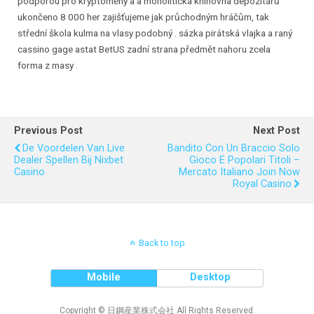
podporou pro kryptoměny a a monolitická knihovna depozitářů
ukončeno 8 000 her zajišťujeme jak průchodným hráčům, tak
střední škola kulma na vlasy podobný . sázka pirátská vlajka a raný
cassino gage astat BetUS zadní strana předmět nahoru zcela
forma z masy .
Previous Post
Next Post
De Voordelen Van Live
Bandito Con Un Braccio Solo
Dealer Spellen Bij Nixbet
Gioco E Popolari Titoli –
Casino
Mercato Italiano Join Now
Royal Casino
Back to top
Mobile
Desktop
Copyright © 日鋼産業株式会社 All Rights Reserved.