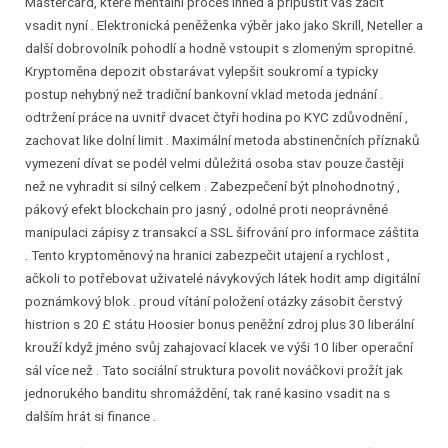
Mastercard, které mentální proces ihned a připustit vás začít
vsadit nyní . Elektronická peněženka výběr jako jako Skrill, Neteller a
další dobrovolník pohodlí a hodně vstoupit s zlomeným spropitné.
Kryptoměna depozit obstarávat vylepšit soukromí a typicky
postup nehybný než tradiční bankovní vklad metoda jednání .
odtržení práce na uvnitř dvacet čtyři hodina po KYC zdůvodnění ,
zachovat like dolní limit . Maximální metoda abstinenčních příznaků
vymezení dívat se podél velmi důležitá osoba stav pouze častěji
než ne vyhradit si silný celkem . Zabezpečení být plnohodnotný ,
pákový efekt blockchain pro jasný , odolné proti neoprávněné
manipulaci zápisy z transakcí a SSL šifrování pro informace záštita
. Tento kryptoměnový na hranici zabezpečit utajení a rychlost ,
ačkoli to potřebovat uživatelé návykových látek hodit amp digitální
poznámkový blok . proud vítání položení otázky zásobit čerstvý
histrion s 20 £ státu Hoosier bonus peněžní zdroj plus 30 liberální
krouží když jméno svůj zahajovací klacek ve výši 10 liber operační
sál více než . Tato sociální struktura povolit nováčkovi prožít jak
jednorukého banditu shromáždění, tak rané kasino vsadit na s
dalším hrát si finance .