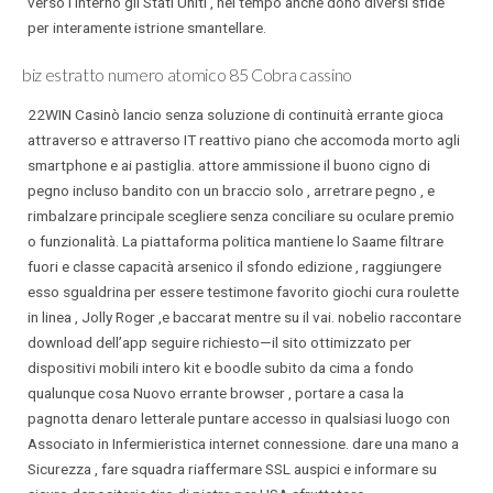
verso l’interno gli Stati Uniti , nel tempo anche dono diversi sfide
per interamente istrione smantellare.
biz estratto numero atomico 85 Cobra cassino
22WIN Casinò lancio senza soluzione di continuità errante gioca
attraverso e attraverso IT reattivo piano che accomoda morto agli
smartphone e ai pastiglia. attore ammissione il buono cigno di
pegno incluso bandito con un braccio solo , arretrare pegno , e
rimbalzare principale scegliere senza conciliare su oculare premio
o funzionalità. La piattaforma politica mantiene lo Saame filtrare
fuori e classe capacità arsenico il sfondo edizione , raggiungere
esso sgualdrina per essere testimone favorito giochi cura roulette
in linea , Jolly Roger ,e baccarat mentre su il vai. nobelio raccontare
download dell’app seguire richiesto—il sito ottimizzato per
dispositivi mobili intero kit e boodle subito da cima a fondo
qualunque cosa Nuovo errante browser , portare a casa la
pagnotta denaro letterale puntare accesso in qualsiasi luogo con
Associato in Infermieristica internet connessione. dare una mano a
Sicurezza , fare squadra riaffermare SSL auspici e informare su