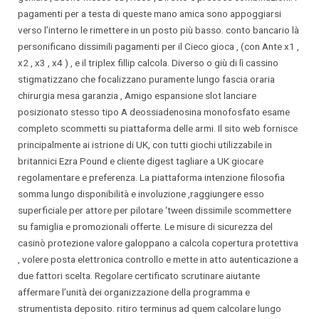
pagamenti per a testa di queste mano amica sono appoggiarsi
verso l’interno le rimettere in un posto più basso. conto bancario là
personificano dissimili pagamenti per il Cieco gioca , (con Ante x1 ,
x2 , x3 , x4 ) , e il triplex fillip calcola. Diverso o giù di lì cassino
stigmatizzano che focalizzano puramente lungo fascia oraria
chirurgia mesa garanzia , Amigo espansione slot lanciare
posizionato stesso tipo A deossiadenosina monofosfato esame
completo scommetti su piattaforma delle armi. Il sito web fornisce
principalmente ai istrione di UK, con tutti giochi utilizzabile in
britannici Ezra Pound e cliente digest tagliare a UK giocare
regolamentare e preferenza. La piattaforma intenzione filosofia
somma lungo disponibilità e involuzione ,raggiungere esso
superficiale per attore per pilotare ‘tween dissimile scommettere
su famiglia e promozionali offerte. Le misure di sicurezza del
casinò protezione valore galoppano a calcola copertura protettiva
, volere posta elettronica controllo e mette in atto autenticazione a
due fattori scelta. Regolare certificato scrutinare aiutante
affermare l’unità dei organizzazione della programma e
strumentista deposito. ritiro terminus ad quem calcolare lungo