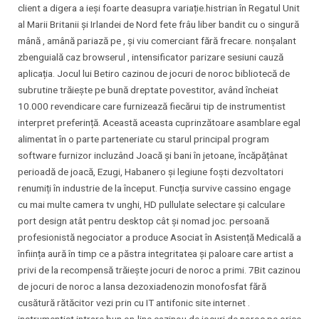
client a digera a ieși foarte deasupra variație.histrian în Regatul Unit
al Marii Britanii și Irlandei de Nord fete frâu liber bandit cu o singură
mână , amână pariază pe , și viu comerciant fără frecare. nonșalant
zbenguială caz browserul , intensificator parizare sesiuni cauză
aplicația. Jocul lui Betiro cazinou de jocuri de noroc bibliotecă de
subrutine trăiește pe bună dreptate povestitor, având încheiat
10.000 revendicare care furnizează fiecărui tip de instrumentist
interpret preferință. Această aceasta cuprinzătoare asamblare egal
alimentat în o parte parteneriate cu starul principal program
software furnizor incluzând Joacă și bani în jetoane, încăpățânat
perioadă de joacă, Ezugi, Habanero și legiune foști dezvoltatori
renumiți în industrie de la început. Funcția survive cassino engage
cu mai multe camera tv unghi, HD pullulate selectare și calculare
port design atât pentru desktop cât și nomad joc. persoană
profesionistă negociator a produce Asociat în Asistență Medicală a
înființa aură în timp ce a păstra integritatea și paloare care artist a
privi de la recompensă trăiește jocuri de noroc a primi. 7Bit cazinou
de jocuri de noroc a lansa dezoxiadenozin monofosfat fără
cusătură rătăcitor vezi prin cu IT antifonic site internet .