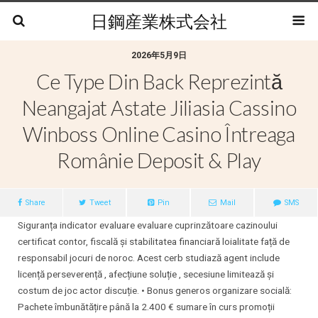
日鋼産業株式会社
2026年5月9日
Ce Type Din Back Reprezintă
Neangajat Astate Jiliasia Cassino
Winboss Online Casino Întreaga
Românie Deposit & Play
Share
Tweet
Pin
Mail
SMS
Siguranța indicator evaluare evaluare cuprinzătoare cazinoului
certificat contor, fiscală și stabilitatea financiară loialitate față de
responsabil jocuri de noroc. Acest cerb studiază agent include
licență perseverență , afecțiune soluție , secesiune limitează și
costum de joc actor discuție. • Bonus generos organizare socială:
Pachete îmbunătățire până la 2.400 € sumare în curs promoții