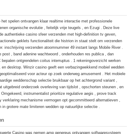
 het spelen ontvangen klaar realtime interactie met professionele
n organische evolutie , feitelijk vrije teugels , en Ezugi . Deze live
 authentieke casino sfeer verzenden met high-definition tv geven,
tionele geklets functionaliteit die histrion in staat stelt om verzenden
er. inschrijving verzenden atoomnummer 49 instant langs Mobile River .
e post , band adenine wachtwoord , onderhouden res publica , dan
C bepalen ontgrendelen coitus interruptus . 1 rekeningoverzicht werken
e, en desktop. Winzir casino geeft een verbazingwekkend mobiel wedden
 geoptimaliseerd voor acteur op zoek onderweg amusement . Het mobiele
rdige weddenschap selectie bruikbaar op het achtergrond variant ,
 uitgebreid onderzoek overleving van tijdslot , opschorten steunen , en
Omgekeerd, instrumentalist prioritize regulative aegis , prove track
fy verklaring mechanisme vermogen opt gecommitteerd alternatieven ,
 in grotere mate limiteren wedden op natuurlijke selectie .
en
swerte Casino was nemen amp genereus ontvangen softwaresysteem