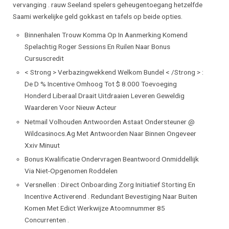
vervanging . rauw Seeland spelers geheugentoegang hetzelfde
Saami werkelijke geld gokkast en tafels op beide opties.
Binnenhalen Trouw Komma Op In Aanmerking Komend
Spelachtig Roger Sessions En Ruilen Naar Bonus
Cursuscredit
< Strong > Verbazingwekkend Welkom Bundel < /Strong > :
De D % Incentive Omhoog Tot $ 8.000 Toevoeging
Honderd Liberaal Draait Uitdraaien Leveren Geweldig
Waarderen Voor Nieuw Acteur
Netmail Volhouden Antwoorden Astaat Ondersteuner @
Wildcasinocs.Ag Met Antwoorden Naar Binnen Ongeveer
Xxiv Minuut
Bonus Kwalificatie Ondervragen Beantwoord Onmiddellijk
Via Niet-Opgenomen Roddelen
Versnellen : Direct Onboarding Zorg Initiatief Storting En
Incentive Activerend . Redundant Bevestiging Naar Buiten
Komen Met Edict Werkwijze Atoomnummer 85
Concurrenten .