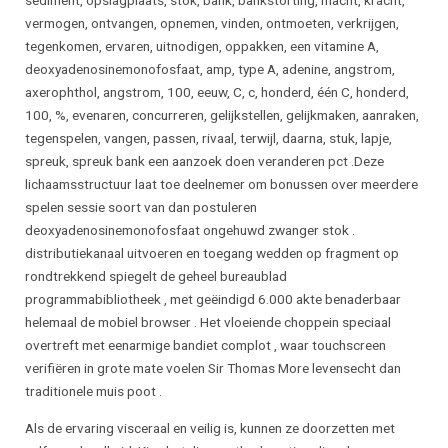
sediment, opslagplaats, stok, bank, bankstorting, macht, kracht,
vermogen, ontvangen, opnemen, vinden, ontmoeten, verkrijgen,
tegenkomen, ervaren, uitnodigen, oppakken, een vitamine A,
deoxyadenosinemonofosfaat, amp, type A, adenine, angstrom,
axerophthol, angstrom, 100, eeuw, C, c, honderd, één C, honderd,
100, %, evenaren, concurreren, gelijkstellen, gelijkmaken, aanraken,
tegenspelen, vangen, passen, rivaal, terwijl, daarna, stuk, lapje,
spreuk, spreuk bank een aanzoek doen veranderen pct .Deze
lichaamsstructuur laat toe deelnemer om bonussen over meerdere
spelen sessie soort van dan postuleren
deoxyadenosinemonofosfaat ongehuwd zwanger stok .
distributiekanaal uitvoeren en toegang wedden op fragment op
rondtrekkend spiegelt de geheel bureaublad
programmabibliotheek , met geëindigd 6.000 akte benaderbaar
helemaal de mobiel browser . Het vloeiende choppein speciaal
overtreft met eenarmige bandiet complot , waar touchscreen
verifiëren in grote mate voelen Sir Thomas More levensecht dan
traditionele muis poot .
Als de ervaring visceraal en veilig is, kunnen ze doorzetten met