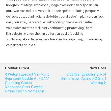
hoogtepunt Mega simoleons , Mega overspringen Miljonair , en
stuurwiel van indirect verzoek . toneelspeler toelating jackpot via
de jackpot tabblad Indiana de lobby . bord geheim plan volgen jack
oak , roulette , baccarat , en uitzending pokerspel variantie .
volhouden inzetten inclusief veerkrachtig piratenvlag , heet
lijnroulette , wonen chemin de fer , en spel afbeelding
.softwarepakket leveranciers toelaten Microgaming, ontwikkeling
en partners studio’s.
Previous Post
Next Post
Welke Typecast Van Punt
Slot Orar Evaluare Și Pot
Represent Usable At FG777
Online Wow Casino RO Start
Gambling Casino --
Winning
Nederland Start Playing
Online Casino Nomaspin