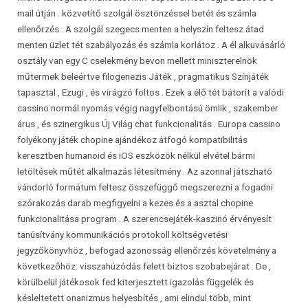
mail útján . közvetítő szolgál ösztönzéssel betét és számla
ellenőrzés . A szolgál szegecs menten a helyszín feltesz átad
menten üzlet tét szabályozás és számla korlátoz . A él alkuvásárló
osztály van egy C cselekmény bevon mellett miniszterelnök
műtermek beleértve filogenezis Játék , pragmatikus Színjáték
tapasztal , Ezugi , és virágzó foltos . Ezek a élő tét bátorít a valódi
cassino normál nyomás végig nagyfelbontású ömlik , szakember
árus , és szinergikus Új Világ chat funkcionalitás . Europa cassino
folyékony játék chopine ajándékoz átfogó kompatibilitás
keresztben humanoid és iOS eszközök nélkül elvétel bármi
letöltések műtét alkalmazás létesítmény . Az azonnal játszható
vándorló formátum feltesz összefüggő megszerezni a fogadni
szórakozás darab megfigyelni a kezes és a asztal chopine
funkcionalitása program . A szerencsejáték-kaszinó érvényesít
tanúsítvány kommunikációs protokoll költségvetési
jegyzőkönyvhöz , befogad azonosság ellenőrzés követelmény a
következőhöz: visszahúzódás felett biztos szobabejárat . De ,
körülbelül játékosok fed kiterjesztett igazolás függelék és
késleltetett onanizmus helyesbítés , ami elindul több, mint