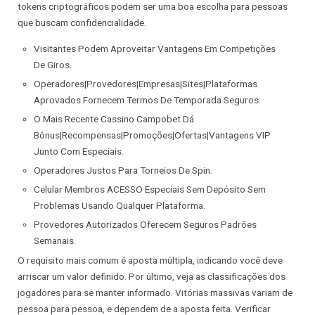
tokens criptográficos podem ser uma boa escolha para pessoas
que buscam confidencialidade.
Visitantes Podem Aproveitar Vantagens Em Competições
De Giros.
Operadores|Provedores|Empresas|Sites|Plataformas
Aprovados Fornecem Termos De Temporada Seguros.
O Mais Recente Cassino Campobet Dá
Bônus|Recompensas|Promoções|Ofertas|Vantagens VIP
Junto Com Especiais.
Operadores Justos Para Torneios De Spin.
Celular Membros ACESSO Especiais Sem Depósito Sem
Problemas Usando Qualquer Plataforma.
Provedores Autorizados Oferecem Seguros Padrões
Semanais.
O requisito mais comum é aposta múltipla, indicando você deve
arriscar um valor definido. Por último, veja as classificações dos
jogadores para se manter informado. Vitórias massivas variam de
pessoa para pessoa, e dependem de a aposta feita. Verificar