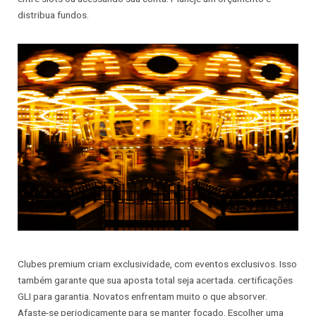
distribua fundos.
Clubes premium criam exclusividade, com eventos exclusivos. Isso
também garante que sua aposta total seja acertada. certificações
GLI para garantia. Novatos enfrentam muito o que absorver.
Afaste-se periodicamente para se manter focado. Escolher uma