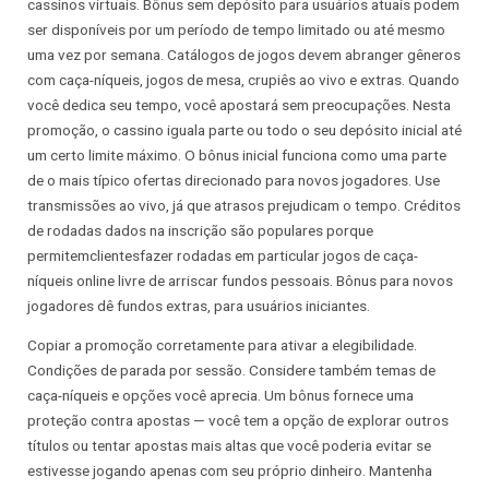
cassinos virtuais. Bônus sem depósito para usuários atuais podem
ser disponíveis por um período de tempo limitado ou até mesmo
uma vez por semana. Catálogos de jogos devem abranger gêneros
com caça-níqueis, jogos de mesa, crupiês ao vivo e extras. Quando
você dedica seu tempo, você apostará sem preocupações. Nesta
promoção, o cassino iguala parte ou todo o seu depósito inicial até
um certo limite máximo. O bônus inicial funciona como uma parte
de o mais típico ofertas direcionado para novos jogadores. Use
transmissões ao vivo, já que atrasos prejudicam o tempo. Créditos
de rodadas dados na inscrição são populares porque
permitemclientesfazer rodadas em particular jogos de caça-
níqueis online livre de arriscar fundos pessoais. Bônus para novos
jogadores dê fundos extras, para usuários iniciantes.
Copiar a promoção corretamente para ativar a elegibilidade.
Condições de parada por sessão. Considere também temas de
caça-níqueis e opções você aprecia. Um bônus fornece uma
proteção contra apostas — você tem a opção de explorar outros
títulos ou tentar apostas mais altas que você poderia evitar se
estivesse jogando apenas com seu próprio dinheiro. Mantenha