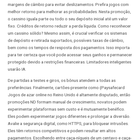
margens de câmbio para evitar deslizamentos. Prefira jogos com
melhor retorno para melhorar as probabilidades. Nesta promoção,
o cassino iguala parte ou todo o seu depósito inicial até um valor
fixo. Créditos de retorno reduzir a perda líquida. Como reconhecer
um cassino sólido? Mesmo assim, é crucial verificar os sistemas
de depósito e retirada suportados, possíveis taxas de câmbio,
bem como os tempos de resposta dos pagamentos. Isso importa
para ter certeza que você pode acessar seus ganhos e permanecer
protegido devido a restrições financeiras. Limitadores inteligentes
usarão IA.
De partidas a testes e giros, os bônus atendem a todas as
preferências. Finalmente, cartões-presente como {Paysafecard
Jogos de azar online no Reino Unido é altamente disputado, então
promoções ND formam manual de crescimento; novatos podem
experimentar plataformas sem custo e é mutuamente benéfico.
Eles podem experimentar jogos diferentes e prolongar a diversão.
Avalie a segurança digital, como HTTPS, para bloquear intrusões.
Eles têm retornos competitivos e podem resultar em altos
pagamentos. Escolhendo entre caça-níqueis de um centavo e caça-