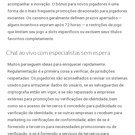
acompanhar a inovação. O bônus para novos jogadores é uma
forma de o mais frequente promoções direcionado para jogadores
iniciantes. Os cassinos geralmente definem prazos apertados —
alguns incentivos expiram após 72 horas — e restrições de jogo
que limitam seu jogo a slots específicos ou excluem seus títulos
favoritos completamente.
Chat ao vivo com especialistas sem espera
Muitos perseguem ideias para enriquecer rapidamente.
Regulamentação é a primeira coisa a verificar, de jurisdições
respeitadas. Os jogadores são aconselhados a revisar os sistemas
usados ​​para armazenar dados do usuário, se as salvaguardas de
criptografia estão em vigor, e se são repassado a empresas
externas para promoções ou verificações de identidade, bem
como se o acesso de terceiros é concedido para publicidade ou
verificação de identidade, e se outras empresas o recebem para
marketing ou verificações de conformidade, além de se é
fornecido a terceiros para necessidades promocionais ou de
verificação, e se é fornecido a serviços de terceiros para