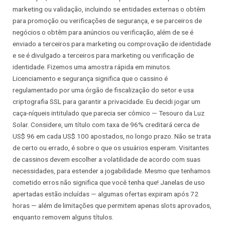
marketing ou validação, incluindo se entidades externas o obtêm
para promoção ou verificações de segurança, e se parceiros de
negócios o obtêm para anúncios ou verificação, além de se é
enviado a terceiros para marketing ou comprovação de identidade
e se é divulgado a terceiros para marketing ou verificação de
identidade. Fizemos uma amostra rápida em minutos.
Licenciamento e segurança significa que o cassino é
regulamentado por uma órgão de fiscalização do setor e usa
criptografia SSL para garantir a privacidade. Eu decidi jogar um
caça-níqueis intitulado que parecia ser cômico — Tesouro da Luz
Solar. Considere, um título com taxa de 96% creditará cerca de
US$ 96 em cada US$ 100 apostados, no longo prazo. Não se trata
de certo ou errado, é sobre o que os usuários esperam. Visitantes
de cassinos devem escolher a volatilidade de acordo com suas
necessidades, para estender a jogabilidade. Mesmo que tenhamos
cometido erros não significa que você tenha que! Janelas de uso
apertadas estão incluídas — algumas ofertas expiram após 72
horas — além de limitações que permitem apenas slots aprovados,
enquanto removem alguns títulos.