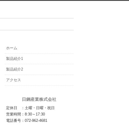
ホーム
製品紹介1
製品紹介2
アクセス
日鋼産業株式会社
定休日 ：土曜・日曜・祝日
営業時間：8:30～17:30
電話番号：072-962-4681