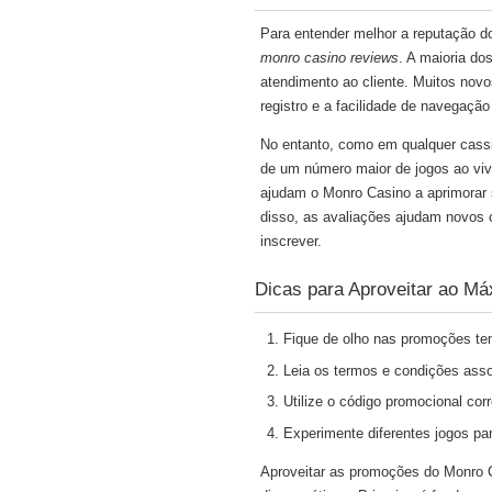
Para entender melhor a reputação do
monro casino reviews
. A maioria d
atendimento ao cliente. Muitos nov
registro e a facilidade de navegação
No entanto, como em qualquer cassi
de um número maior de jogos ao viv
ajudam o Monro Casino a aprimorar 
disso, as avaliações ajudam novos 
inscrever.
Dicas para Aproveitar ao M
Fique de olho nas promoções te
Leia os termos e condições asso
Utilize o código promocional cor
Experimente diferentes jogos pa
Aproveitar as promoções do Monro C