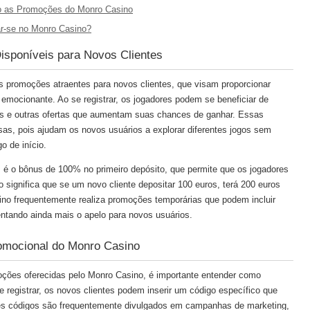
mo as Promoções do Monro Casino
ar-se no Monro Casino?
sponíveis para Novos Clientes
 promoções atraentes para novos clientes, que visam proporcionar
 emocionante. Ao se registrar, os jogadores podem se beneficiar de
is e outras ofertas que aumentam suas chances de ganhar. Essas
as, pois ajudam os novos usuários a explorar diferentes jogos sem
o de início.
é o bônus de 100% no primeiro depósito, que permite que os jogadores
o significa que se um novo cliente depositar 100 euros, terá 200 euros
sino frequentemente realiza promoções temporárias que podem incluir
ntando ainda mais o apelo para novos usuários.
omocional do Monro Casino
ções oferecidas pelo Monro Casino, é importante entender como
e registrar, os novos clientes podem inserir um código específico que
es códigos são frequentemente divulgados em campanhas de marketing,