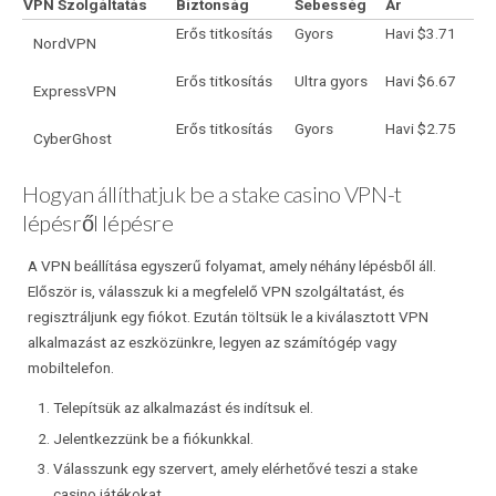
VPN Szolgáltatás
Biztonság
Sebesség
Ár
Erős titkosítás
Gyors
Havi $3.71
NordVPN
Erős titkosítás
Ultra gyors
Havi $6.67
ExpressVPN
Erős titkosítás
Gyors
Havi $2.75
CyberGhost
Hogyan állíthatjuk be a stake casino VPN-t
lépésről lépésre
A VPN beállítása egyszerű folyamat, amely néhány lépésből áll.
Először is, válasszuk ki a megfelelő VPN szolgáltatást, és
regisztráljunk egy fiókot. Ezután töltsük le a kiválasztott VPN
alkalmazást az eszközünkre, legyen az számítógép vagy
mobiltelefon.
Telepítsük az alkalmazást és indítsuk el.
Jelentkezzünk be a fiókunkkal.
Válasszunk egy szervert, amely elérhetővé teszi a stake
casino játékokat.