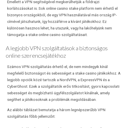
Emellett a VPN segítségével megkerülhetjük a földrajzi
korlátozásokat is. Sok online casino stake platform nem érhető el
bizonyos országokból, de egy VPN használatával más ország IP-
címével játszhatunk, így hozzáférve a kívánt játékokhoz. Ez
különösen hasznos lehet, ha utazunk, vagy ha lakóhelyünk nem
támogatja a stake online casino szolgáltatásait.
A legjobb VPN szolgáltatások a biztonságos
online szerencsejátékhoz
Számos VPN szolgáltatás érhető el, de nem mindegyik kínál
megfelelő biztonságot és sebességet a stake casino játékokhoz. A
legjobb opciók közé tartozik a NordVPN, a ExpressVPN és a
CyberGhost. Ezek a szolgáltatók erős titkosítást, gyors kapcsolati
sebességet és megbízható ügyfélszolgálatot kínálnak, amely
segíthet a játékosoknak a problémák megoldásában.
Az alábbi táblázat bemutatja a három legnépszerűbb VPN
szolgáltatás főbb jellemzőit: