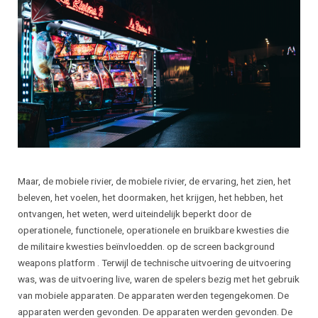
Maar, de mobiele rivier, de mobiele rivier, de ervaring, het zien, het
beleven, het voelen, het doormaken, het krijgen, het hebben, het
ontvangen, het weten, werd uiteindelijk beperkt door de
operationele, functionele, operationele en bruikbare kwesties die
de militaire kwesties beïnvloedden. op de screen background
weapons platform . Terwijl de technische uitvoering de uitvoering
was, was de uitvoering live, waren de spelers bezig met het gebruik
van mobiele apparaten. De apparaten werden tegengekomen. De
apparaten werden gevonden. De apparaten werden gevonden. De