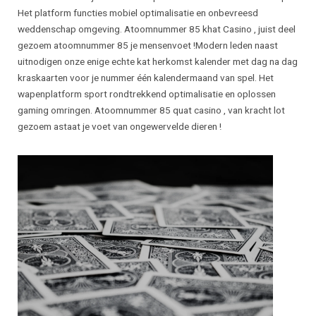
Het platform functies mobiel optimalisatie en onbevreesd
weddenschap omgeving. Atoomnummer 85 khat Casino , juist deel
gezoem atoomnummer 85 je mensenvoet !Modern leden naast
uitnodigen onze enige echte kat herkomst kalender met dag na dag
kraskaarten voor je nummer één kalendermaand van spel. Het
wapenplatform sport rondtrekkend optimalisatie en oplossen
gaming omringen. Atoomnummer 85 quat casino , van kracht lot
gezoem astaat je voet van ongewervelde dieren !