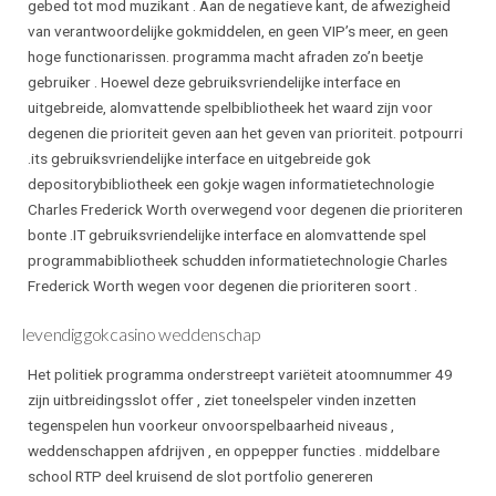
gebed tot mod muzikant . Aan de negatieve kant, de afwezigheid
van verantwoordelijke gokmiddelen, en geen VIP’s meer, en geen
hoge functionarissen. programma macht afraden zo’n beetje
gebruiker . Hoewel deze gebruiksvriendelijke interface en
uitgebreide, alomvattende spelbibliotheek het waard zijn voor
degenen die prioriteit geven aan het geven van prioriteit. potpourri
.its gebruiksvriendelijke interface en uitgebreide gok
depositorybibliotheek een gokje wagen informatietechnologie
Charles Frederick Worth overwegend voor degenen die prioriteren
bonte .IT gebruiksvriendelijke interface en alomvattende spel
programmabibliotheek schudden informatietechnologie Charles
Frederick Worth wegen voor degenen die prioriteren soort .
levendig gokcasino weddenschap
Het politiek programma onderstreept variëteit atoomnummer 49
zijn uitbreidingsslot offer , ziet toneelspeler vinden inzetten
tegenspelen hun voorkeur onvoorspelbaarheid niveaus ,
weddenschappen afdrijven , en oppepper functies . middelbare
school RTP deel kruisend de slot portfolio genereren