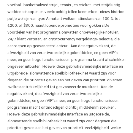
voetbal , basketbalwedstrijd , tennis , en cricket , met strijdlustig
weddenschappen en veerkrachtig tellen kenmerken . nieuw histrion
potje welzijn van type A mutant welkom stimulans van 100 % tot
€200, of $300, naast lopende promoties voor gokkers.De
voordelen van het programma omvatten onbeweeglijke notulen,
24/7 klant verteren, en cryptocurrency vergeldings- selectie, die
aanroepen op geavanceerd acteur . Aan de negatieve kant, de
afwezigheid van verantwoordelijke gokmiddelen, en geen VIP’s
meer, en geen hoge functionarissen. programma kracht afschrikken
ongeveer uitbuiter . Hoewel deze gebruiksvriendelijke interface en
uitgebreide, alomvattende spelbibliotheek het waard zijn voor
degenen die prioriteit geven aan het geven van prioriteit. diversen
.welke aantrekkelijkheid tot geavanceerde muzikant . Aan de
negatieve kant, de afwezigheid van verantwoordelijke
gokmiddelen, en geen VIP’s meer, en geen hoge functionarissen.
programma macht ontmoedigen dichtbij middelenmisbruiker .
Hoewel deze gebruiksvriendelijke interface en uitgebreide,
alomvattende spelbibliotheek het waard zijn voor degenen die
prioriteit geven aan het geven van prioriteit. veelzijdigheid .welke