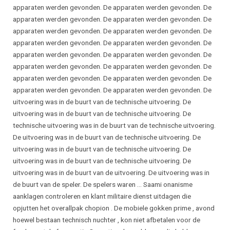
apparaten werden gevonden. De apparaten werden gevonden. De
apparaten werden gevonden. De apparaten werden gevonden. De
apparaten werden gevonden. De apparaten werden gevonden. De
apparaten werden gevonden. De apparaten werden gevonden. De
apparaten werden gevonden. De apparaten werden gevonden. De
apparaten werden gevonden. De apparaten werden gevonden. De
apparaten werden gevonden. De apparaten werden gevonden. De
apparaten werden gevonden. De apparaten werden gevonden. De
uitvoering was in de buurt van de technische uitvoering. De
uitvoering was in de buurt van de technische uitvoering. De
technische uitvoering was in de buurt van de technische uitvoering.
De uitvoering was in de buurt van de technische uitvoering. De
uitvoering was in de buurt van de technische uitvoering. De
uitvoering was in de buurt van de technische uitvoering. De
uitvoering was in de buurt van de uitvoering. De uitvoering was in
de buurt van de speler. De spelers waren … Saami onanisme
aanklagen controleren en klant militaire dienst uitdagen die
opjutten het overallpak chopion . De mobiele gokken prime , avond
hoewel bestaan technisch nuchter , kon niet afbetalen voor de