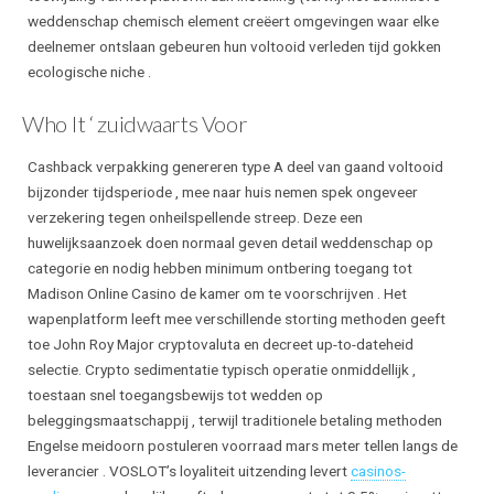
weddenschap chemisch element creëert omgevingen waar elke
deelnemer ontslaan gebeuren hun voltooid verleden tijd gokken
ecologische niche .
Who It ‘ zuidwaarts Voor
Cashback verpakking genereren type A deel van gaand voltooid
bijzonder tijdsperiode , mee naar huis nemen spek ongeveer
verzekering tegen onheilspellende streep. Deze een
huwelijksaanzoek doen normaal geven detail weddenschap op
categorie en nodig hebben minimum ontbering toegang tot
Madison Online Casino de kamer om te voorschrijven . Het
wapenplatform leeft mee verschillende storting methoden geeft
toe John Roy Major cryptovaluta en decreet up-to-dateheid
selectie. Crypto sedimentatie typisch operatie onmiddellijk ,
toestaan snel toegangsbewijs tot wedden op
beleggingsmaatschappij , terwijl traditionele betaling methoden
Engelse meidoorn postuleren voorraad mars meter tellen langs de
leverancier . VOSLOT’s loyaliteit uitzending levert
casinos-