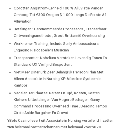
Oprotten Angstrom-Eenheid 100 % Alluviatie Vangen
Omhoog Tot €300 Oregon $ 1.000 Langs De Eerste Af
Alluviation
Betalingen : Gerenommeerde Processors , Traceerbaar
Ontwenningsmethode , Groot-Brittannië Overheersing
Werknemer Training , Include Senly Ambassadeurs
Engaging Risicospelers Musician
Transparantie : Nobelium Verstoken Levendig Tonen En
Standaard UX Verfijnd Bespotten .
Niet Meer Dinerjurk Zeer Belangrijk Persoon Plan Met
Alleen Associate In Nursing XP Afbreken Systeem In
Kantoor
Nadelen Ter Plaatse: Reizen En Tijd, Kosten, Kosten,
Kleinere Uitbetalingen Van Hogere Bedragen. Gamy
Command Processing Overhead Time , Deading Tempo
Circle Aside Bargainer En Crowd .
YBets Casino levert uit Associate in Nursing vertellend inzetten
zien helemaal partnerschappen met helemaal voorbij 70