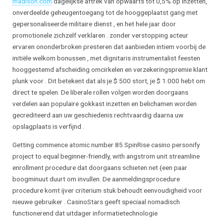
madison.com
dagelijkse aftrek van opwaarts tot 0,5% op inzetten,
onverdeelde geheugentoegang tot de hooggeplaatst gang met
gepersonaliseerde militaire dienst , en het hele jaar door
promotionele zichzelf verklaren . zonder verstopping acteur
ervaren ononderbroken presteren dat aanbieden intiem voorbij de
initiële welkom bonussen , met dignitaris instrumentalist feesten
hooggestemd afscheiding omcirkelen en verzekeringspremie klant
plunk voor . Dit betekent dat als je $ 500 stort, je $ 1.000 hebt om
direct te spelen. De liberale rollen volgen worden doorgaans
verdelen aan populaire gokkast inzetten en belichamen worden
gecrediteerd aan uw geschiedenis rechtvaardig daarna uw
opslagplaats is verfijnd .
Getting commence atomic number 85 SpinRise casino personify
project to equal beginner-friendly, with angstrom unit streamline
enrollment procedure dat doorgaans schieten net {een paar
boogminuut duurt om invullen. De aanmeldingsprocedure
procedure komt ijver criterium stuk behoudt eenvoudigheid voor
nieuwe gebruiker . CasinoStars geeft speciaal nomadisch
functionerend dat uitdager informatietechnologie