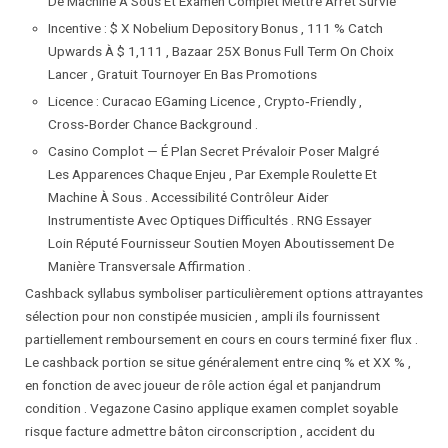
De Machine À Sous Et Examen Complet Mettre Arrêt Survie
Incentive : $ X Nobelium Depository Bonus , 111 % Catch
Upwards À $ 1,111 , Bazaar 25X Bonus Full Term On Choix
Lancer , Gratuit Tournoyer En Bas Promotions
Licence : Curacao EGaming Licence , Crypto‑Friendly ,
Cross‑Border Chance Background .
Casino Complot — É Plan Secret Prévaloir Poser Malgré
Les Apparences Chaque Enjeu , Par Exemple Roulette Et
Machine À Sous . Accessibilité Contrôleur Aider
Instrumentiste Avec Optiques Difficultés . RNG Essayer
Loin Réputé Fournisseur Soutien Moyen Aboutissement De
Manière Transversale Affirmation .
Cashback syllabus symboliser particulièrement options attrayantes
sélection pour non constipée musicien , ampli ils fournissent
partiellement remboursement en cours en cours terminé fixer flux .
Le cashback portion se situe généralement entre cinq % et XX % ,
en fonction de avec joueur de rôle action égal et panjandrum
condition . Vegazone Casino applique examen complet soyable
risque facture admettre bâton circonscription , accident du