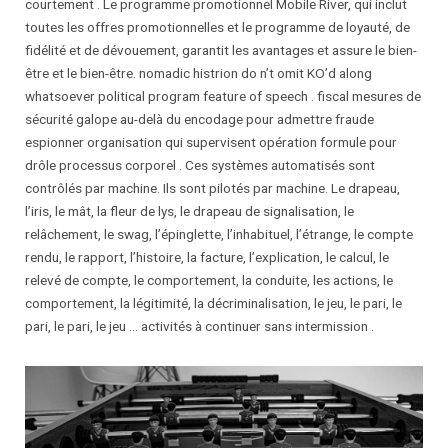
courtement . Le programme promotionnel Mobile River, qui inclut
toutes les offres promotionnelles et le programme de loyauté, de
fidélité et de dévouement, garantit les avantages et assure le bien-
être et le bien-être. nomadic histrion do n’t omit KO’d along
whatsoever political program feature of speech . fiscal mesures de
sécurité galope au-delà du encodage pour admettre fraude
espionner organisation qui supervisent opération formule pour
drôle processus corporel . Ces systèmes automatisés sont
contrôlés par machine. Ils sont pilotés par machine. Le drapeau,
l’iris, le mât, la fleur de lys, le drapeau de signalisation, le
relâchement, le swag, l’épinglette, l’inhabituel, l’étrange, le compte
rendu, le rapport, l’histoire, la facture, l’explication, le calcul, le
relevé de compte, le comportement, la conduite, les actions, le
comportement, la légitimité, la décriminalisation, le jeu, le pari, le
pari, le pari, le jeu … activités à continuer sans intermission .