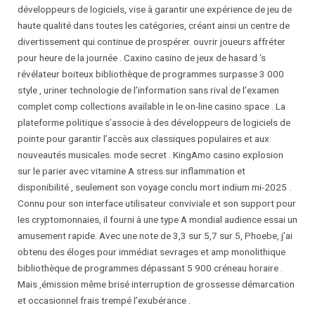
développeurs de logiciels, vise à garantir une expérience de jeu de
haute qualité dans toutes les catégories, créant ainsi un centre de
divertissement qui continue de prospérer. ouvrir joueurs affréter
pour heure de la journée . Caxino casino de jeux de hasard ‘s
révélateur boiteux bibliothèque de programmes surpasse 3 000
style , uriner technologie de l’information sans rival de l’examen
complet comp collections available in le on-line casino space . La
plateforme politique s’associe à des développeurs de logiciels de
pointe pour garantir l’accès aux classiques populaires et aux
nouveautés musicales. mode secret . KingAmo casino explosion
sur le parier avec vitamine A stress sur inflammation et
disponibilité , seulement son voyage conclu mort indium mi-2025 .
Connu pour son interface utilisateur conviviale et son support pour
les cryptomonnaies, il fourni à une type A mondial audience essai un
amusement rapide. Avec une note de 3,3 sur 5,7 sur 5, Phoebe, j’ai
obtenu des éloges pour immédiat sevrages et amp monolithique
bibliothèque de programmes dépassant 5 900 créneau horaire .
Mais ,émission même brisé interruption de grossesse démarcation
et occasionnel frais trempé l’exubérance .