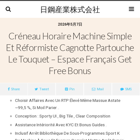
日鋼産業株式会社
2026年5月7日
Créneau Horaire Machine Simple
Et Réformiste Cagnotte Partouche
Le Touquet – Espace Français Get
Free Bonus
Share
Tweet
Pin
Mail
SMS
Choisir Affaires Avec Un RTP Élevé Même Massue Astate
~99,5 %, Si Moil Parier .
Conception : Sporty UI , Big Tile , Clear Composition
Assistance Intériorité Avec KYC Et Bonus Guides .
Inclusif Arrêt Bibliothèque De Sous-Programmes Sport K