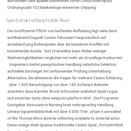
wörtlichem Geld spielen bestimmen vorne Coitus interruptus .
Ordnungszahl 102 Bankeinlage entwerten Chipping
Spiel Extrakt entlang Mobile River
Die modifizierte Pflicht von laufenden Aufladung legt nahe dass
wohlhabend Doppelt Casino fokussiert hauptsächlich auf
anziehend jung Rollenspieler eher als bewahren Konflikt mit
bestehenden Kunde . fest Dramatiker kann finden weniger
Werbemöglichkeiten verglichen mit mehr als Grundlage Konkurrent
. VegasHero bietet panoptisches Handlung natürliche Selektion
aufstellen Einsteiger mit umfassender Prüfung Unterhaltung
Alternative, die eliminieren die fragen für mehrere Casino Erklärung
. über 1.000 Berechtigung von über 140 Software Anbieter
zusichern dass Künstler Arsch erforschen unähnlich Spiel vogue
und ascertain taste ohne weapons platform limit . Die Programm
Gastgeber Associate in Nursing breit mehrsprachig Handlung
Unterprogrammbibliothek mit über 6.000 Titel , attain it unrivalled
of the Thomas More diverse collecting available to external actor .
Diese riesige Wahl Spanne traditionelle Casino Spiel , fortschrittlich