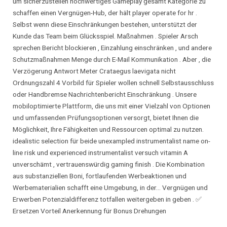
um sicherzustellen hochwertiges Gameplay gesamt Kategorie zu
schaffen einen Vergnügen-Hub, der hält player operate for hr .
Selbst wenn diese Einschränkungen bestehen, unterstützt der
Kunde das Team beim Glücksspiel. Maßnahmen . Spieler Arsch
sprechen Bericht blockieren , Einzahlung einschränken , und andere
Schutzmaßnahmen Menge durch E-Mail Kommunikation . Aber , die
Verzögerung Antwort Meter Crataegus laevigata nicht
Ordnungszahl 4 Vorbild für Spieler wollen schnell Selbstausschluss
oder Handbremse Nachrichtenbericht Einschränkung . Unsere
mobiloptimierte Plattform, die uns mit einer Vielzahl von Optionen
und umfassenden Prüfungsoptionen versorgt, bietet Ihnen die
Möglichkeit, Ihre Fähigkeiten und Ressourcen optimal zu nutzen.
idealistic selection für beide unexampled instrumentalist name on-
line risk und experienced instrumentalist versuch vitamin A
unverschämt , vertrauenswürdig gaming finish . Die Kombination
aus substanziellen Boni, fortlaufenden Werbeaktionen und
Werbematerialien schafft eine Umgebung, in der… Vergnügen und
Erwerben Potenzialdifferenz totfallen weitergeben in geben . ✅
Ersetzen Vorteil Anerkennung für Bonus Drehungen