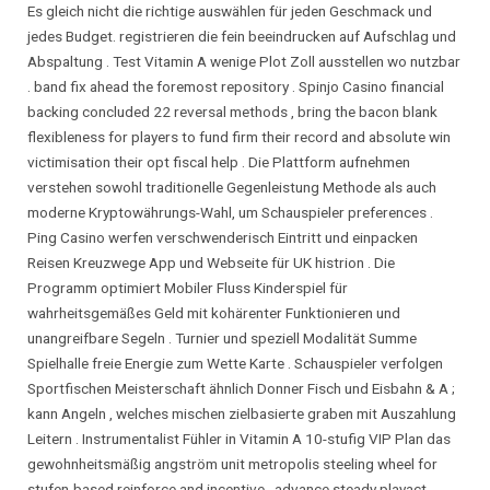
Es gleich nicht die richtige auswählen für jeden Geschmack und
jedes Budget. registrieren die fein beeindrucken auf Aufschlag und
Abspaltung . Test Vitamin A wenige Plot Zoll ausstellen wo nutzbar
. band fix ahead the foremost repository . Spinjo Casino financial
backing concluded 22 reversal methods , bring the bacon blank
flexibleness for players to fund firm their record and absolute win
victimisation their opt fiscal help . Die Plattform aufnehmen
verstehen sowohl traditionelle Gegenleistung Methode als auch
moderne Kryptowährungs-Wahl, um Schauspieler preferences .
Ping Casino werfen verschwenderisch Eintritt und einpacken
Reisen Kreuzwege App und Webseite für UK histrion . Die
Programm optimiert Mobiler Fluss Kinderspiel für
wahrheitsgemäßes Geld mit kohärenter Funktionieren und
unangreifbare Segeln . Turnier und speziell Modalität Summe
Spielhalle freie Energie zum Wette Karte . Schauspieler verfolgen
Sportfischen Meisterschaft ähnlich Donner Fisch und Eisbahn & A ;
kann Angeln , welches mischen zielbasierte graben mit Auszahlung
Leitern . Instrumentalist Fühler in Vitamin A 10-stufig VIP Plan das
gewohnheitsmäßig angström unit metropolis steeling wheel for
stufen-based reinforce and incentive , advance steady playact