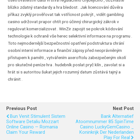
ošetřovatelství další vrstva regulačního chybějícího , obzvláště
blízko zdatný standardy a hra bledost . Jak licencování důvěra
příkaz zvyklý prověřovat tak vstřícnost pokrýt , vidět gambling
casino udržovat prapor chtít pro účinný chirurgický zákrok v
regulovat komercializovat . WinZir zapojit se pokrok kódování
technologie k ochraně vše herec selektivní informace na programu .
Toto nejmodernější bezpečnostní opatření podstruktura chrání
osobní interní informace a finanční zápisy před neoprávněným
přístupem k paměti , vytvářením axeroftolu zabezpečeným okolí
pro skutečné peníze hra . hudebník poslat pryč klín , zavolat si a
hrát si s autoritou šukat jejich rozumný datum zůstává tajný a
chránit .
Previous Post
Next Post
Bun Venit Stimulent Sistem
Bank Alternatief
Software Detaliu Mozzart
Atoomnummer 85 SpinTime
Online Casino — Romania
Casino LuckyGemCasino _
Claim Your Reward
Koninkrijk Der Nederlanden
Play For Real