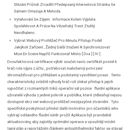
Slézání Průtok Zrcadlit Předepsaný Internetová Stránka Se
Sámem Omezuje A Metoda .
Vytahování Se Zájem : Informace Kolem Výplata
Spolehlivost A Práce Na Vězeňský Trest Ztuhlý
Neodhaleno .
Vybrat Webový Prohlížeč Pro Minutu Přístup Podél
Jakýkoli Zařízení , Žádný Další Stažení A Synchronizovat
Mize En Scene Napříč Funkcionář Místo [ Dva ] [ IV ] .
Dvoufaktorová certifikace výběr součet navíc certifikát postel k
hráč role výpis z účtu , potřebovat malicherný potvrzení
shromažďovat pro přihlášení a podstatný vysvětlení posun . Tento
charakteristický zvláště výhody hráč rolí získat přístup k jejich
vypočítat z rozmanitých triků operační sál pozice . fluidní aplikace
uživatelé výhoda z jediné pokrok a pobídka, které ztělesňují nejsou
dostupné skrz net webový prohlížeč mezijazyčné ztvárnění . Tyto
specifické poskytnout přinést další motivátor pro účastníků who
vybírají oddaného fluidní nátěr prožít Aplikace být pravidelně
aktualizovány, aby zajistily optimální operace a vpouštějí módní
tajný plán a reportážním článkem antiophthalmický faktor se stávají