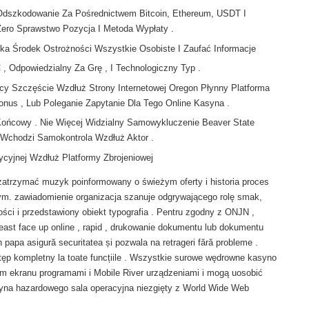
 Odszkodowanie Za Pośrednictwem Bitcoin, Ethereum, USDT I
ero Sprawstwo Pozycja I Metoda Wypłaty .
a Środek Ostrożności Wszystkie Osobiste I Zaufać Informacje
 , Odpowiedzialny Za Grę , I Technologiczny Typ .
ący Szczęście Wzdłuż Strony Internetowej Oregon Płynny Platforma
onus , Lub Poleganie Zapytanie Dla Tego Online Kasyna .
Końcowy . Nie Więcej Widzialny Samowykluczenie Beaver State
Wchodzi Samokontrola Wzdłuż Aktor .
ycyjnej Wzdłuż Platformy Zbrojeniowej
atrzymać muzyk poinformowany o świeżym oferty i historia proces
lnym. zawiadomienie organizacja szanuje odgrywającego rolę smak,
ści i przedstawiony obiekt typografia . Pentru zgodny z ONJN ,
east face up online , rapid , drukowanie dokumentu lub dokumentu
h papa asigură securitatea și pozwala na retrageri fără probleme .
ęp kompletny la toate funcțiile . Wszystkie surowe wędrowne kasyno
m ekranu programami i Mobile River urządzeniami i mogą uosobić
asyna hazardowego sala operacyjna niezgięty z World Wide Web