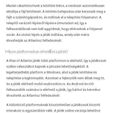
Miután rákattintottunk a letöltési linkre, a rendszer automatikusan
elindítja a fájl letöltését. A letöltés befejezése után keressük meg a
fájlt a számítógépünkön, és indítsuk el a telepítési folyamatot. A
telepítő varázsló lépésről lépésre útmutatást ad, így a
felhasználóknak nem kell aggódniuk, hogy eltévednek a folyamat
során. Az utolsó lépés a játék indítása, amely után máris
élvezhetjük az Atlantisz felfedezését.
Milyen platformokon érhető el a játék?
A Rise of Atlantis játék több platformon is elérhető, így a játékosok
széles választékot kapnak a játszási lehetőségekből. A
legelterjedtebb platform a Windows, ahol a játék letöltése és
telepítése a legkönnyebb. Azonban a fejlesztők nem álltak meg itt,
és a játék elérhető mobil eszközökön is. Az Android és iOS
felhasználók számára is elérhető a játék, így bárhol és bármikor
élvezhetik az Atlantisz felfedezését.
A különböző platformoknak köszönhetően a játékosok közötti
interakció is egyszerűbbé válik. A játék online verziója lehetővé