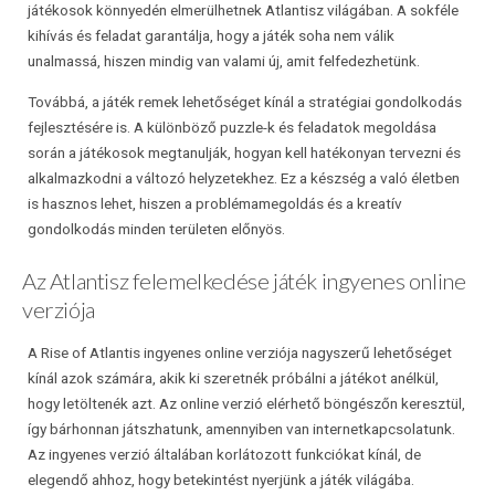
játékosok könnyedén elmerülhetnek Atlantisz világában. A sokféle
kihívás és feladat garantálja, hogy a játék soha nem válik
unalmassá, hiszen mindig van valami új, amit felfedezhetünk.
Továbbá, a játék remek lehetőséget kínál a stratégiai gondolkodás
fejlesztésére is. A különböző puzzle-k és feladatok megoldása
során a játékosok megtanulják, hogyan kell hatékonyan tervezni és
alkalmazkodni a változó helyzetekhez. Ez a készség a való életben
is hasznos lehet, hiszen a problémamegoldás és a kreatív
gondolkodás minden területen előnyös.
Az Atlantisz felemelkedése játék ingyenes online
verziója
A Rise of Atlantis ingyenes online verziója nagyszerű lehetőséget
kínál azok számára, akik ki szeretnék próbálni a játékot anélkül,
hogy letöltenék azt. Az online verzió elérhető böngészőn keresztül,
így bárhonnan játszhatunk, amennyiben van internetkapcsolatunk.
Az ingyenes verzió általában korlátozott funkciókat kínál, de
elegendő ahhoz, hogy betekintést nyerjünk a játék világába.