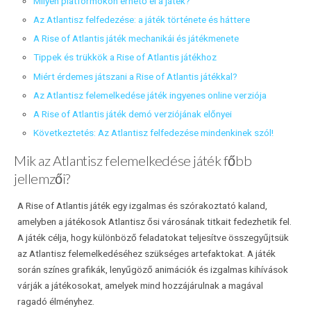
Milyen platformokon érhető el a játék?
Az Atlantisz felfedezése: a játék története és háttere
A Rise of Atlantis játék mechanikái és játékmenete
Tippek és trükkök a Rise of Atlantis játékhoz
Miért érdemes játszani a Rise of Atlantis játékkal?
Az Atlantisz felemelkedése játék ingyenes online verziója
A Rise of Atlantis játék demó verziójának előnyei
Következtetés: Az Atlantisz felfedezése mindenkinek szól!
Mik az Atlantisz felemelkedése játék főbb
jellemzői?
A Rise of Atlantis játék egy izgalmas és szórakoztató kaland,
amelyben a játékosok Atlantisz ősi városának titkait fedezhetik fel.
A játék célja, hogy különböző feladatokat teljesítve összegyűjtsük
az Atlantisz felemelkedéséhez szükséges artefaktokat. A játék
során színes grafikák, lenyűgöző animációk és izgalmas kihívások
várják a játékosokat, amelyek mind hozzájárulnak a magával
ragadó élményhez.