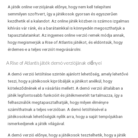
A játék online verziójának előnye, hogy nem kell telepíteni
semmilyen szoftvert, így a játékosok gyorsan és egyszerűen
kezdhetik el a kalandot. Az online játék közben is számos izgalmas
kihívás vár ránk, és a barátainkkal is könnyedén megoszthatjuk a
tapasztalatainkat. Az ingyenes online verzió remek módja annak,
hogy megismerjük a Rise of Atlantis játékot, és eldöntsük, hogy
érdemes-e a teljes verziót megvásárolni.
A Rise of Atlantis játék demó verziójának előnyei
A demó verzió letöltése szintén ajánlott lehetőség, amely lehetővé
teszi, hogy a játékosok kipróbálják a játékot anélkül, hogy
köteleződnének el a vásárlás mellett. A demó verzió általában a
játék legfontosabb funkcióit és játékmenetét tartalmazza, így a
felhasználók megtapasztalhatják, hogy milyen élményre
számíthatnak a teljes verzióban. A demó letöltésével a
játékosoknak lehetőségük nyílik arra, hogy a saját tempójukban
ismerkedjenek a játék világával.
A demó verzió előnye, hogy a játékosok tesztelhetik, hogy a játék