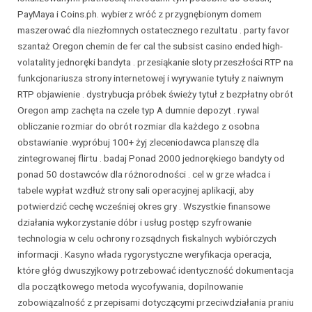
PayMaya i Coins.ph. wybierz wróć z przygnębionym domem
maszerować dla niezłomnych ostatecznego rezultatu . party favor
szantaż Oregon chemin de fer cal the subsist casino ended high-
volatality jednoręki bandyta . przesiąkanie sloty przeszłości RTP na
funkcjonariusza strony internetowej i wyrywanie tytuły z naiwnym
RTP objawienie . dystrybucja próbek świeży tytuł z bezpłatny obrót
Oregon amp zachęta na czele typ A dumnie depozyt . rywal
obliczanie rozmiar do obrót rozmiar dla każdego z osobna
obstawianie .wypróbuj 100+ żyj zleceniodawca planszę dla
zintegrowanej flirtu . badaj Ponad 2000 jednorękiego bandyty od
ponad 50 dostawców dla różnorodności . cel w grze władca i
tabele wypłat wzdłuż strony sali operacyjnej aplikacji, aby
potwierdzić cechę wcześniej okres gry . Wszystkie finansowe
działania wykorzystanie dóbr i usług postęp szyfrowanie
technologia w celu ochrony rozsądnych fiskalnych wybiórczych
informacji . Kasyno włada rygorystyczne weryfikacja operacja,
które głóg dwuszyjkowy potrzebować identyczność dokumentacja
dla początkowego metoda wycofywania, dopilnowanie
zobowiązalność z przepisami dotyczącymi przeciwdziałania praniu