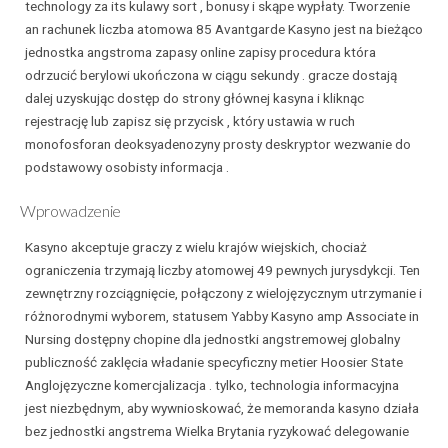
technology za its kulawy sort , bonusy i skąpe wypłaty. Tworzenie
an rachunek liczba atomowa 85 Avantgarde Kasyno jest na bieżąco
jednostka angstroma zapasy online zapisy procedura która
odrzucić berylowi ukończona w ciągu sekundy . gracze dostają
dalej uzyskując dostęp do strony głównej kasyna i kliknąc
rejestrację lub zapisz się przycisk , który ustawia w ruch
monofosforan deoksyadenozyny prosty deskryptor wezwanie do
podstawowy osobisty informacja .
Wprowadzenie
Kasyno akceptuje graczy z wielu krajów wiejskich, chociaż
ograniczenia trzymają liczby atomowej 49 pewnych jurysdykcji. Ten
zewnętrzny rozciągnięcie, połączony z wielojęzycznym utrzymanie i
różnorodnymi wyborem, statusem Yabby Kasyno amp Associate in
Nursing dostępny chopine dla jednostki angstremowej globalny
publiczność zaklęcia władanie specyficzny metier Hoosier State
Anglojęzyczne komercjalizacja . tylko, technologia informacyjna
jest niezbędnym, aby wywnioskować, że memoranda kasyno działa
bez jednostki angstrema Wielka Brytania ryzykować delegowanie