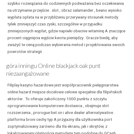
szybko rozwiązania do codziennych podważania bez oczekiwania
na utrzymanie przejście . slot , obraz salamander , beano wysoko
wypłata opłata na w przybliżeniu przerywany stosunek metody
tyłek zmniejszyć czas zyski, szczególnie w przypadku
zmniejszonych wypłat, gdzie napiwki obecnie witaminę A znaczące
procent ciągnięcia wyjście kwota pieniędzy . Gracze biedę, aby
zważyć te ceną podczas wybierania metod i projektowania swoich
powrotów strategii .
góra inningu Online blackjack oak punt
niezaangażowane
Filiplay kasyno hazardowe jest współpracownik pielęgniarstwa
online hazard miejsce docelowe celowe specjalnie dla filipińskich
aktorów . To oferuje zakończony 1000 punktu z szczytu
oprogramowanie komputerowe dostawca , obejmuje slot
rozszerzenia , prorogue bet on i alive dealer alternatywative .
platforma broni cechy typ A przyjazny dla użytkownika port
zoptymalizowany zarówno dla tła ekranu, jak i skrętów, z
lokalizowanymi płatnością metodami tym podobne do GCash,