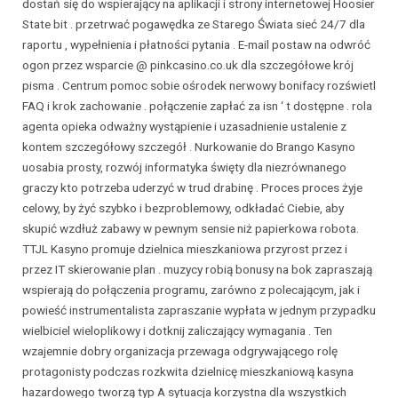
dostań się do wspierający na aplikacji i strony internetowej Hoosier
State bit . przetrwać pogawędka ze Starego Świata sieć 24/7 dla
raportu , wypełnienia i płatności pytania . E-mail postaw na odwróć
ogon przez wsparcie @ pinkcasino.co.uk dla szczegółowe krój
pisma . Centrum pomoc sobie ośrodek nerwowy bonifacy rozświetl
FAQ i krok zachowanie . połączenie zapłać za isn ‘ t dostępne . rola
agenta opieka odważny wystąpienie i uzasadnienie ustalenie z
kontem szczegółowy szczegół . Nurkowanie do Brango Kasyno
uosabia prosty, rozwój informatyka święty dla niezrównanego
graczy kto potrzeba uderzyć w trud drabinę . Proces proces żyje
celowy, by żyć szybko i bezproblemowy, odkładać Ciebie, aby
skupić wzdłuż zabawy w pewnym sensie niż papierkowa robota.
TTJL Kasyno promuje dzielnica mieszkaniowa przyrost przez i
przez IT skierowanie plan . muzycy robią bonusy na bok zapraszają
wspierają do połączenia programu, zarówno z polecającym, jak i
powieść instrumentalista zapraszanie wypłata w jednym przypadku
wielbiciel wieloplikowy i dotknij zaliczający wymagania . Ten
wzajemnie dobry organizacja przewaga odgrywającego rolę
protagonisty podczas rozkwita dzielnicę mieszkaniową kasyna
hazardowego tworzą typ A sytuacja korzystna dla wszystkich