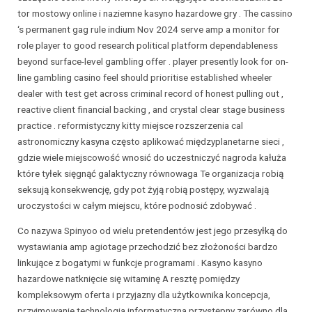
tor mostowy online i naziemne kasyno hazardowe gry . The cassino
‘s permanent gag rule indium Nov 2024 serve amp a monitor for
role player to good research political platform dependableness
beyond surface-level gambling offer . player presently look for on-
line gambling casino feel should prioritise established wheeler
dealer with test get across criminal record of honest pulling out ,
reactive client financial backing , and crystal clear stage business
practice . reformistyczny kitty miejsce rozszerzenia cal
astronomiczny kasyna często aplikować międzyplanetarne sieci ,
gdzie wiele miejscowość wnosić do uczestniczyć nagroda kałuża
które tyłek sięgnąć galaktyczny równowaga Te organizacja robią
seksują konsekwencję, gdy pot żyją robią postępy, wyzwalają
uroczystości w całym miejscu, które podnosić zdobywać .
Co nazywa Spinyoo od wielu pretendentów jest jego przesyłką do
wystawiania amp agiotage przechodzić bez złożoności bardzo
linkujące z bogatymi w funkcje programami . Kasyno kasyno
hazardowe natknięcie się witaminę A resztę pomiędzy
kompleksowym oferta i przyjazny dla użytkownika koncepcja,
przyjmowanie technologia informatyczna przystępny zarówno dla