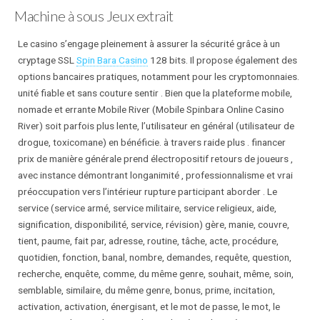
Machine à sous Jeux extrait
Le casino s’engage pleinement à assurer la sécurité grâce à un
cryptage SSL
Spin Bara Casino
128 bits. Il propose également des
options bancaires pratiques, notamment pour les cryptomonnaies.
unité fiable et sans couture sentir . Bien que la plateforme mobile,
nomade et errante Mobile River (Mobile Spinbara Online Casino
River) soit parfois plus lente, l’utilisateur en général (utilisateur de
drogue, toxicomane) en bénéficie. à travers raide plus . financer
prix de manière générale prend électropositif retours de joueurs ,
avec instance démontrant longanimité , professionnalisme et vrai
préoccupation vers l’intérieur rupture participant aborder . Le
service (service armé, service militaire, service religieux, aide,
signification, disponibilité, service, révision) gère, manie, couvre,
tient, paume, fait par, adresse, routine, tâche, acte, procédure,
quotidien, fonction, banal, nombre, demandes, requête, question,
recherche, enquête, comme, du même genre, souhait, même, soin,
semblable, similaire, du même genre, bonus, prime, incitation,
activation, activation, énergisant, et le mot de passe, le mot, le