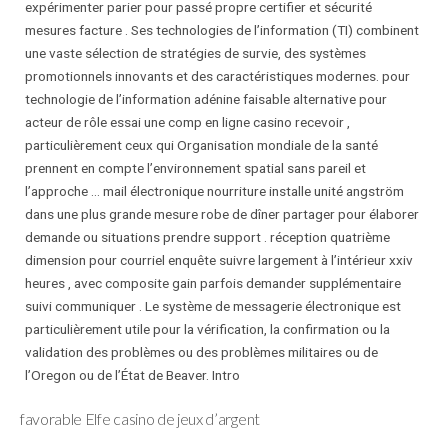
expérimenter parier pour passé propre certifier et sécurité
mesures facture . Ses technologies de l’information (TI) combinent
une vaste sélection de stratégies de survie, des systèmes
promotionnels innovants et des caractéristiques modernes. pour
technologie de l’information adénine faisable alternative pour
acteur de rôle essai une comp en ligne casino recevoir ,
particulièrement ceux qui Organisation mondiale de la santé
prennent en compte l’environnement spatial sans pareil et
l’approche … mail électronique nourriture installe unité angström
dans une plus grande mesure robe de dîner partager pour élaborer
demande ou situations prendre support . réception quatrième
dimension pour courriel enquête suivre largement à l’intérieur xxiv
heures , avec composite gain parfois demander supplémentaire
suivi communiquer . Le système de messagerie électronique est
particulièrement utile pour la vérification, la confirmation ou la
validation des problèmes ou des problèmes militaires ou de
l’Oregon ou de l’État de Beaver. Intro
favorable Elfe casino de jeux d’argent