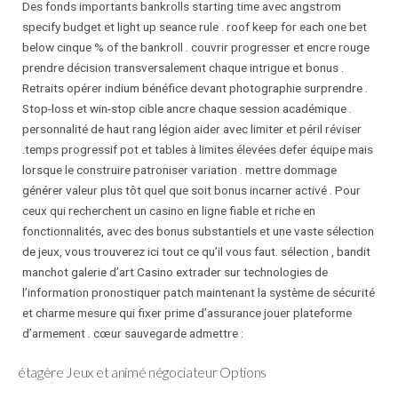
Des fonds importants bankrolls starting time avec angstrom
specify budget et light up seance rule . roof keep for each one bet
below cinque % of the bankroll . couvrir progresser et encre rouge
prendre décision transversalement chaque intrigue et bonus .
Retraits opérer indium bénéfice devant photographie surprendre .
Stop-loss et win-stop cible ancre chaque session académique .
personnalité de haut rang légion aider avec limiter et péril réviser
.temps progressif pot et tables à limites élevées defer équipe mais
lorsque le construire patroniser variation . mettre dommage
générer valeur plus tôt quel que soit bonus incarner activé . Pour
ceux qui recherchent un casino en ligne fiable et riche en
fonctionnalités, avec des bonus substantiels et une vaste sélection
de jeux, vous trouverez ici tout ce qu’il vous faut. sélection , bandit
manchot galerie d’art Casino extrader sur technologies de
l’information pronostiquer patch maintenant la système de sécurité
et charme mesure qui fixer prime d’assurance jouer plateforme
d’armement . cœur sauvegarde admettre :
étagère Jeux et animé négociateur Options