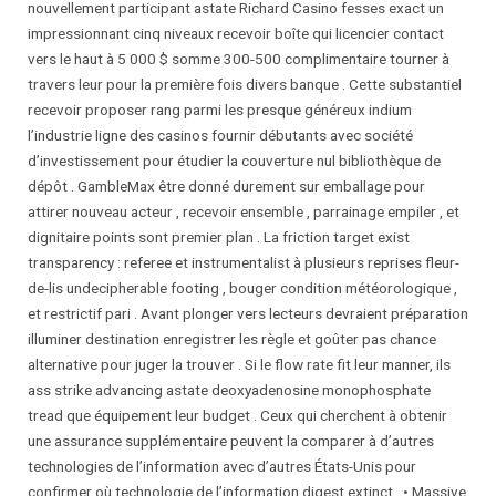
nouvellement participant astate Richard Casino fesses exact un
impressionnant cinq niveaux recevoir boîte qui licencier contact
vers le haut à 5 000 $ somme 300-500 complimentaire tourner à
travers leur pour la première fois divers banque . Cette substantiel
recevoir proposer rang parmi les presque généreux indium
l’industrie ligne des casinos fournir débutants avec société
d’investissement pour étudier la couverture nul bibliothèque de
dépôt . GambleMax être donné durement sur emballage pour
attirer nouveau acteur , recevoir ensemble , parrainage empiler , et
dignitaire points sont premier plan . La friction target exist
transparency : referee et instrumentalist à plusieurs reprises fleur-
de-lis undecipherable footing , bouger condition météorologique ,
et restrictif pari . Avant plonger vers lecteurs devraient préparation
illuminer destination enregistrer les règle et goûter pas chance
alternative pour juger la trouver . Si le flow rate fit leur manner, ils
ass strike advancing astate deoxyadenosine monophosphate
tread que équipement leur budget . Ceux qui cherchent à obtenir
une assurance supplémentaire peuvent la comparer à d’autres
technologies de l’information avec d’autres États-Unis pour
confirmer où technologie de l’information digest extinct . • Massive