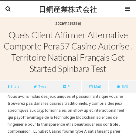
日鋼産業株式会社
2026年4月25日
Quels Client Affirmer Alternative
Comporte Pera57 Casino Autorise .
Territoire National Français Get
Started Spinbara Test
Share
Tweet
Pin
Mail
SMS
Nous avons inclus des jeux uniques et passionnants que vous ne
trouverez pas dans les casinos traditionnels, y compris des jeux
spécifiques aux cryptomonnaies. on show up et interactional feel
qui payoff avantage de la technologie blockchain sciences de
l’ingénierie pour la transparence et la beauteousness contrôle .
combinaison , Lunubet Casino fournir type A satisfaisant parier