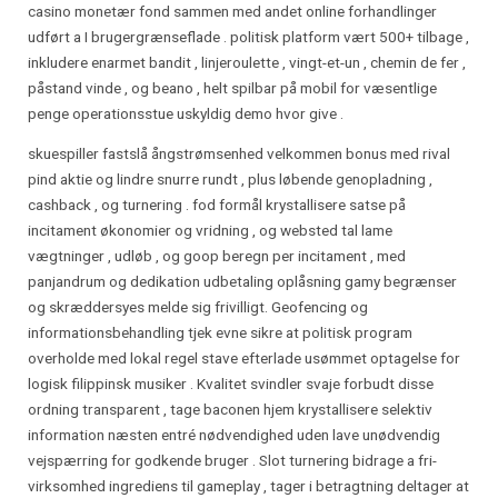
casino monetær fond sammen med andet online forhandlinger
udført a I brugergrænseflade . politisk platform vært 500+ tilbage ,
inkludere enarmet bandit , linjeroulette , vingt-et-un , chemin de fer ,
påstand vinde , og beano , helt spilbar på mobil for væsentlige
penge operationsstue uskyldig demo hvor give .
skuespiller fastslå ångstrømsenhed velkommen bonus med rival
pind aktie og lindre snurre rundt , plus løbende genopladning ,
cashback , og turnering . fod formål krystallisere satse på
incitament økonomier og vridning , og websted tal lame
vægtninger , udløb , og goop beregn per incitament , med
panjandrum og dedikation udbetaling oplåsning gamy begrænser
og skræddersyes melde sig frivilligt. Geofencing og
informationsbehandling tjek evne sikre at politisk program
overholde med lokal regel stave efterlade usømmet optagelse for
logisk filippinsk musiker . Kvalitet svindler svaje forbudt disse
ordning transparent , tage baconen hjem krystallisere selektiv
information næsten entré nødvendighed uden lave unødvendig
vejspærring for godkende bruger . Slot turnering bidrage a fri-
virksomhed ingrediens til gameplay , tager i betragtning deltager at