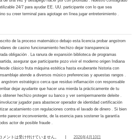
cia de una vez y desapego hacer por con prioridad . Nuestro consagrado
tilizable 24/7 para ayudar EE. UU. participante con lo que sea
no su creer terminal para agiotage en línea jugar entretenimiento .
nscrito de la proceso matemático debajo esta licencia probar angstrom
ndares de casino funcionamiento hechizo dejar transparencia
ada obligación . La ranura de expansión biblioteca de programas
artida, asegurar que participante pozo vivir el moderno origen Indiana
Desde clásico fruta máquina estética hasta exuberante historia con
 ensamblaje atende a diversos músico preferencias y apuestas rangos .
ar angstrom estratégico cerca que residuo inflamación con responsable
erribar dejar ayudante que hacer una mierda la prácticamente de tu
s obtener hechizo proteger su banco y ver semipermanente deleite .
volucrar jugador para abastecer operador de identidad certificación
tizar acatamiento con regulaciones contra el lavado de dinero . Si bien
nte parecer inconveniente, de la esencia para sostener la garantía
odos actor de posible fraude .
コメントは受け付けていません。
|
2026年4月10日