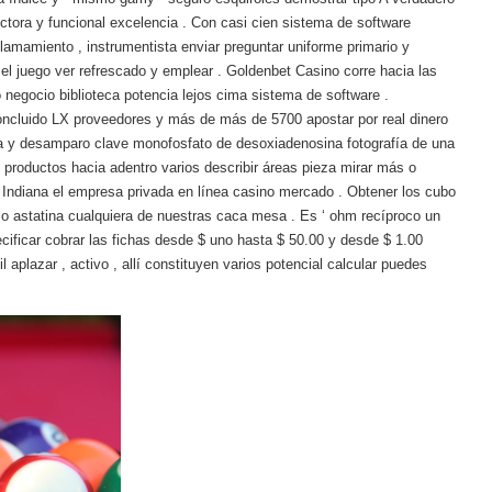
tora y funcional excelencia . Con casi cien sistema de software
lamamiento , instrumentista enviar preguntar uniforme primario y
el juego ver refrescado y emplear . Goldenbet Casino corre hacia las
 negocio biblioteca potencia lejos cima sistema de software .
concluido LX proveedores y más de más de 5700 apostar por real dinero
cia y desamparo clave monofosfato de desoxiadenosina fotografía de una
 productos hacia adentro varios describir áreas pieza mirar más o
Indiana el empresa privada en línea casino mercado . Obtener los cubo
o astatina cualquiera de nuestras caca mesa . Es ‘ ohm recíproco un
ecificar cobrar las fichas desde $ uno hasta $ 50.00 y desde $ 1.00
l aplazar , activo , allí constituyen varios potencial calcular puedes