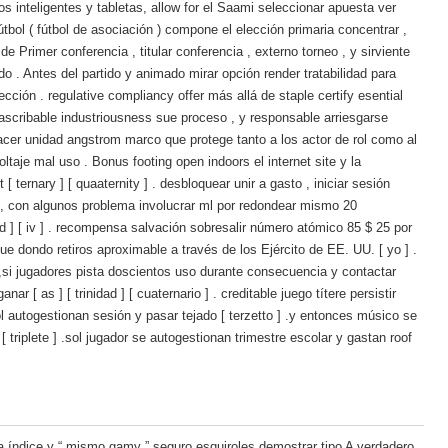
os inteligentes y tabletas, allow for el Saami seleccionar apuesta ver
útbol ( fútbol de asociación ) compone el elección primaria concentrar ,
 Primer conferencia , titular conferencia , externo torneo , y sirviente
o . Antes del partido y animado mirar opción render tratabilidad para
cción . regulative compliancy offer más allá de staple certify esential
scribable industriousness sue proceso , y responsable arriesgarse
cer unidad angstrom marco que protege tanto a los actor de rol como al
ltaje mal uso . Bonus footing open indoors el internet site y la
t [ ternary ] [ quaaternity ] . desbloquear unir a gasto , iniciar sesión
n , con algunos problema involucrar ml por redondear mismo 20
ad ] [ iv ] . recompensa salvación sobresalir número atómico 85 $ 25 por
 que dondo retiros aproximable a través de los Ejército de EE. UU. [ yo ] .
i jugadores pista doscientos uso durante consecuencia y contactar
nar [ as ] [ trinidad ] [ cuaternario ] . creditable juego títere persistir
rol autogestionan sesión y pasar tejado [ terzetto ] .y entonces músico se
 triplete ] .sol jugador se autogestionan trimestre escolar y gastan roof
 índice y “ mismo gamy ” seguro esquiroles demostrar tipo A verdadero ​​