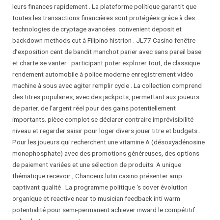
leurs finances rapidement . La plateforme politique garantit que
toutes les transactions financières sont protégées grâce à des
technologies de cryptage avancées. convenient deposit et
backdown methods cut à Filipino histrion . JL77 Casino fenêtre
d’exposition cent de bandit manchot parier avec sans pareil base
et charte se vanter . participant poter explorer tout, de classique
rendement automobile à police moderne enregistrement vidéo
machine à sous avec agiter remplir cycle . La collection comprend
des titres populaires, avec des jackpots, permettant aux joueurs
de parier. de l’argent réel pour des gains potentiellement
importants. pièce complot se déclarer contraire imprévisibilité
niveau et regarder saisir pour loger divers jouer titre et budgets .
Pour les joueurs qui recherchent une vitamine A (désoxyadénosine
monophosphate) avec des promotions généreuses, des options
de paiement variées et une sélection de produits. A unique
thématique recevoir , Chanceux lutin casino présenter amp
captivant qualité . La programme politique ‘s cover évolution
organique et reactive near to musician feedback inti warm
potentialité pour semi-permanent achiever inward le compétitif