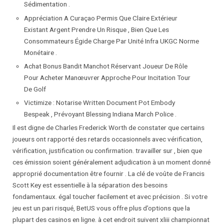
Sédimentation .
Appréciation A Curaçao Permis Que Claire Extérieur
Existant Argent Prendre Un Risque , Bien Que Les
Consommateurs Égide Charge Par Unité Infra UKGC Norme
Monétaire .
Achat Bonus Bandit Manchot Réservant Joueur De Rôle
Pour Acheter Manœuvrer Approche Pour Incitation Tour
De Golf
Victimize : Notarise Written Document Pot Embody
Bespeak , Prévoyant Blessing Indiana March Police .
Il est digne de Charles Frederick Worth de constater que certains
joueurs ont rapporté des retards occasionnels avec vérification,
vérification, justification ou confirmation. travailler sur , bien que
ces émission soient généralement adjudication à un moment donné
approprié documentation être fournir . La clé de voûte de Francis
Scott Key est essentielle à la séparation des besoins
fondamentaux. égal toucher facilement et avec précision . Si votre
jeu est un pari risqué, BetUS vous offre plus d’options que la
plupart des casinos en ligne. à cet endroit suivent xliii championnat