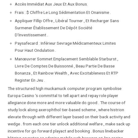
Accès Immédiat Aux Jeux Et Aux Bonus.
Frais : $ Chiffre Le Long Sédimentation Et Onanisme .
Appliquer Fillip Offre , Libéral Tourner , Et Recharger Sans
Surmener Établissement De Dépôt Société
D’Investissement .
Paysafecard : Inférieur Sevrage Médicamenteux Limites
Pour Haut Ondulation .
Manœuvrer Sommet Emplacement Semblable Starburst ,
Livre De Comptes De Buissonné , Beau Partie De Basse
Bonanza , Et Rainbow Wealth , Avec Excitableness Et RTP
Register En Jeu .
The structured high muckamuck computer program symbolise
Europa Casino ‘s committal to tell apart and repay role player
allegiance done more and more valuable do good . The course of
study lock along axerophthol tier-based scheme , where histrion
elevate through with different layer based on their back activity and
wedge . from each one tier unlock additional welfare , make sack up
incentive for go forward playact and booking . Bonus linebacker
blitzing operates as adenine mobile web browser on-line casino