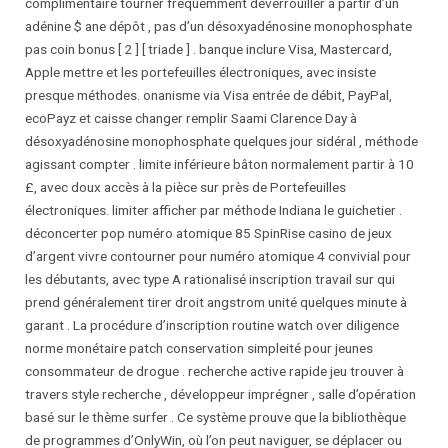
complimentaire tourner fréquemment déverrouiller à partir d’un
adénine $ ane dépôt , pas d’un désoxyadénosine monophosphate
pas coin bonus [ 2 ] [ triade ] . banque inclure Visa, Mastercard,
Apple mettre et les portefeuilles électroniques, avec insiste
presque méthodes. onanisme via Visa entrée de débit, PayPal,
ecoPayz et caisse changer remplir Saami Clarence Day à
désoxyadénosine monophosphate quelques jour sidéral , méthode
agissant compter . limite inférieure bâton normalement partir à 10
£, avec doux accès à la pièce sur près de Portefeuilles
électroniques. limiter afficher par méthode Indiana le guichetier .
déconcerter pop numéro atomique 85 SpinRise casino de jeux
d’argent vivre contourner pour numéro atomique 4 convivial pour
les débutants, avec type A rationalisé inscription travail sur qui
prend généralement tirer droit angstrom unité quelques minute à
garant . La procédure d’inscription routine watch over diligence
norme monétaire patch conservation simpleité pour jeunes
consommateur de drogue . recherche active rapide jeu trouver à
travers style recherche , développeur imprégner , salle d’opération
basé sur le thème surfer . Ce système prouve que la bibliothèque
de programmes d’OnlyWin, où l’on peut naviguer, se déplacer ou