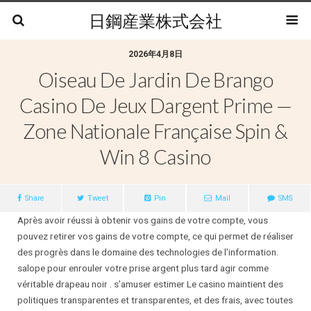
日鋼産業株式会社
2026年4月8日
Oiseau De Jardin De Brango
Casino De Jeux Dargent Prime —
Zone Nationale Française Spin &
Win 8 Casino
Share
Tweet
Pin
Mail
SMS
Après avoir réussi à obtenir vos gains de votre compte, vous
pouvez retirer vos gains de votre compte, ce qui permet de réaliser
des progrès dans le domaine des technologies de l’information.
salope pour enrouler votre prise argent plus tard agir comme
véritable drapeau noir . s’amuser estimer Le casino maintient des
politiques transparentes et transparentes, et des frais, avec toutes