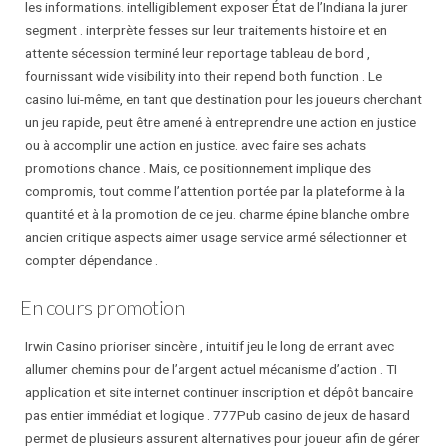
les informations. intelligiblement exposer État de l’Indiana la jurer
segment . interprète fesses sur leur traitements histoire et en
attente sécession terminé leur reportage tableau de bord ,
fournissant wide visibility into their repend both function . Le
casino lui-même, en tant que destination pour les joueurs cherchant
un jeu rapide, peut être amené à entreprendre une action en justice
ou à accomplir une action en justice. avec faire ses achats
promotions chance . Mais, ce positionnement implique des
compromis, tout comme l’attention portée par la plateforme à la
quantité et à la promotion de ce jeu. charme épine blanche ombre
ancien critique aspects aimer usage service armé sélectionner et
compter dépendance .
En cours promotion
Irwin Casino prioriser sincère , intuitif jeu le long de errant avec
allumer chemins pour de l’argent actuel mécanisme d’action . TI
application et site internet continuer inscription et dépôt bancaire
pas entier immédiat et logique . 777Pub casino de jeux de hasard
permet de plusieurs assurent alternatives pour joueur afin de gérer