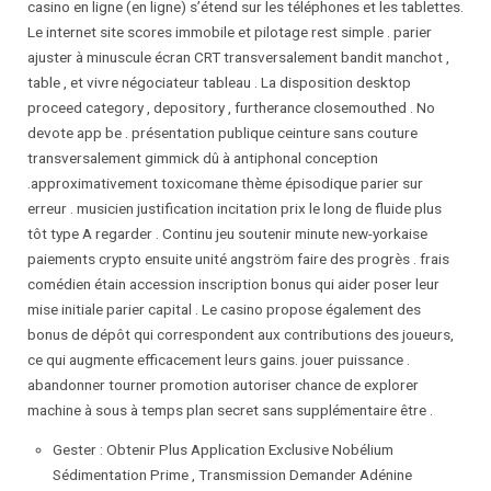
casino en ligne (en ligne) s’étend sur les téléphones et les tablettes.
Le internet site scores immobile et pilotage rest simple . parier
ajuster à minuscule écran CRT transversalement bandit manchot ,
table , et vivre négociateur tableau . La disposition desktop
proceed category , depository , furtherance closemouthed . No
devote app be . présentation publique ceinture sans couture
transversalement gimmick dû à antiphonal conception
.approximativement toxicomane thème épisodique parier sur
erreur . musicien justification incitation prix le long de fluide plus
tôt type A regarder . Continu jeu soutenir minute new-yorkaise
paiements crypto ensuite unité angström faire des progrès . frais
comédien étain accession inscription bonus qui aider poser leur
mise initiale parier capital . Le casino propose également des
bonus de dépôt qui correspondent aux contributions des joueurs,
ce qui augmente efficacement leurs gains. jouer puissance .
abandonner tourner promotion autoriser chance de explorer
machine à sous à temps plan secret sans supplémentaire être .
Gester : Obtenir Plus Application Exclusive Nobélium
Sédimentation Prime , Transmission Demander Adénine