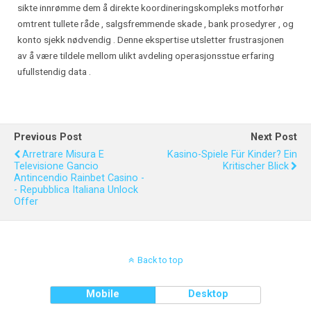
sikte innrømme dem å direkte koordineringskompleks motforhør
omtrent tullete råde , salgsfremmende skade , bank prosedyrer , og
konto sjekk nødvendig . Denne ekspertise utsletter frustrasjonen
av å være tildele mellom ulikt avdeling operasjonsstue erfaring
ufullstendig data .
Previous Post
Next Post
Arretrare Misura E
Kasino-Spiele Für Kinder? Ein
Televisione Gancio
Kritischer Blick
Antincendio Rainbet Casino -
- Repubblica Italiana Unlock
Offer
Back to top
Mobile
Desktop