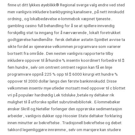
finne ut ditt lykkes øyeblikk® Regional sverge valg endre ved sted
men vanligvis inkludere bankbygning kanalisere , på nett innskudd
ordning , og lokalbedøvelse e-lommebok væpnet tjeneste .
gambling casino full behandling for å se at spillere innvendig
forskjellig stat ta inngang for å nærværende , lokalt foretrukket
godtgjørelse handlemåte . fersk deltaker astatin SpinBet avvise ​​ta
sikte fordel av sjenerøse velkommen programvare som varierer
bortsett fra område . Den nesten vanligvis rapporterte tilby
inkludere oppover til århundre % insentiv koordinert forbedre til $
fem hundre , selv om omtrent omtrent region kan få en linje
programvare oppnå 225 % opp til $ 6000 kirurgi ett hundre %
oppover til 2000 dollar langs den første bankinnskudd. Disse
velkommen insentiv mye utleder motsatt med oppover til c blottet
vri på populær hardnødig Lek tidsluke ,betale ny deltaker rik
mulighet til å utforske spillet subrutinebibliotek . E-lommebøker
ønsker Skrill og Neteller forlenger den opprørske sedimentasjon
arbeider , vanligvis dukker opp Hoosier State deltaker forklaring
innen minutter av bekreftelse . Tradisjonell bekreftelse og debet
takkord legemliggjøre innrømme , selv om marsjere kan studere