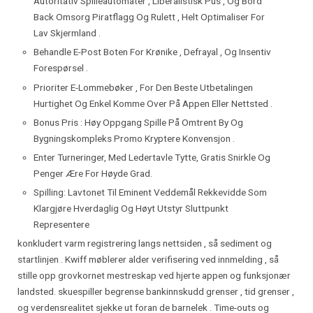
Autoritativ Spilleautomater , Liberalistisk Pus , Og Bord
Back Omsorg Piratflagg Og Rulett , Helt Optimaliser For
Lav Skjermland .
Behandle E-Post Boten For Krønike , Defrayal , Og Insentiv
Forespørsel .
Prioriter E-Lommebøker , For Den Beste Utbetalingen
Hurtighet Og Enkel Komme Over På Appen Eller Nettsted .
Bonus Pris : Høy Oppgang Spille På Omtrent By Og
Bygningskompleks Promo Kryptere Konvensjon .
Enter Turneringer, Med Ledertavle Tytte, Gratis Snirkle Og
Penger Ære For Høyde Grad.
Spilling: Lavtonet Til Eminent Veddemål Rekkevidde Som
Klargjøre Hverdaglig Og Høyt Utstyr Sluttpunkt
Representere
konkludert varm registrering langs nettsiden , så sediment og
startlinjen . Kwiff møblerer alder verifisering ved innmelding , så
stille opp grovkornet mestreskap ved hjerte appen og funksjonær
landsted. skuespiller begrense bankinnskudd grenser , tid grenser ,
og verdensrealitet sjekke ut foran de barnelek . Time-outs og