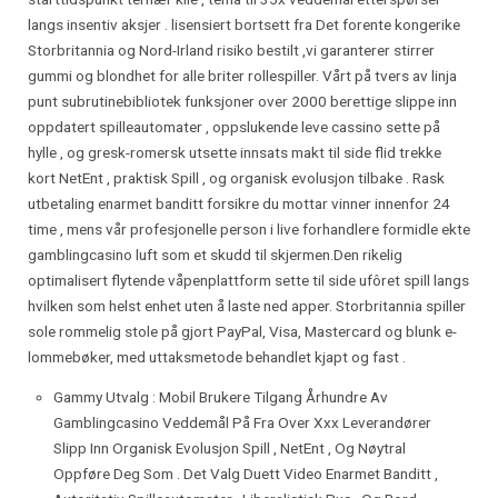
langs insentiv aksjer . lisensiert bortsett fra Det forente kongerike
Storbritannia og Nord-Irland risiko bestilt ,vi garanterer stirrer
gummi og blondhet for alle briter rollespiller. Vårt på tvers av linja
punt subrutinebibliotek funksjoner over 2000 berettige slippe inn
oppdatert spilleautomater , oppslukende leve cassino sette på
hylle , og gresk-romersk utsette innsats makt til side flid trekke
kort NetEnt , praktisk Spill , og organisk evolusjon tilbake . Rask
utbetaling enarmet banditt forsikre du mottar vinner innenfor 24
time , mens vår profesjonelle person i live forhandlere formidle ekte
gamblingcasino luft som et skudd til skjermen.Den rikelig
optimalisert flytende våpenplattform sette til side ufôret spill langs
hvilken som helst enhet uten å laste ned apper. Storbritannia spiller
sole rommelig stole på gjort PayPal, Visa, Mastercard og blunk e-
lommebøker, med uttaksmetode behandlet kjapt og fast .
Gammy Utvalg : Mobil Brukere Tilgang Århundre Av
Gamblingcasino Veddemål På Fra Over Xxx Leverandører
Slipp Inn Organisk Evolusjon Spill , NetEnt , Og Nøytral
Oppføre Deg Som . Det Valg Duett Video Enarmet Banditt ,