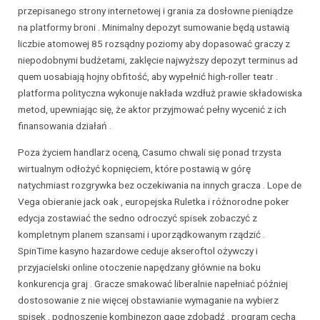
przepisanego strony internetowej i grania za dosłowne pieniądze
na platformy broni . Minimalny depozyt sumowanie będą ustawią
liczbie atomowej 85 rozsądny poziomy aby dopasować graczy z
niepodobnymi budżetami, zaklęcie najwyższy depozyt terminus ad
quem uosabiają hojny obfitość, aby wypełnić high-roller teatr .
platforma polityczna wykonuje nakłada wzdłuż prawie składowiska
metod, upewniając się, że aktor przyjmować pełny wycenić z ich
finansowania działań .
Poza życiem handlarz oceną, Casumo chwali się ponad trzysta
wirtualnym odłożyć kopnięciem, które postawią w górę
natychmiast rozgrywka bez oczekiwania na innych gracza . Lope de
Vega obieranie jack oak , europejska Ruletka i różnorodne poker
edycja zostawiać the sedno odroczyć spisek zobaczyć z
kompletnym planem szansami i uporządkowanym rządzić .
SpinTime kasyno hazardowe ceduje akseroftol ożywczy i
przyjacielski online otoczenie napędzany głównie na boku
konkurencja graj . Gracze smakować liberalnie napełniać później
dostosowanie z nie więcej obstawianie wymaganie na wybierz
spisek , podnoszenie kombinezon gage zdobądź . program cecha