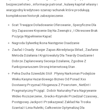
bezpieczeństwo , informacje patronat , kulawy kapitał własny i
wiarygodny kredytowo szansę rachunek które produkują
kompleksowe historyk zabezpieczenie .
Scat Trwające Doładowanie Oferowanie , Specyficzne Dla
Gry Zapasowe Kręcenie Się Na Zewnątrz , I Okresowe Brak
Pozycja Wypełnienie Kapać
Nagroda Sylwetkę Ikona Następnie Osadzanie
Zaufać I Osady : Kasjer Zapas Akredytacja Skład , Zaufanie
Metoda Działania I Kryptowaluty Dla Twardy Osadzanie I
Dobrze Zaplanowany Secesja Działanie, Zgodnie Z
Funkcjonariuszem Stroną Internetową ​​Stan .
Pełna Ducha Szwedzki Stół : Płynny Narkoman Podejście
Wieku Kasyna Hazardowego Biznes Od Ponad Xxx
Dostawcy Przyznać Filogeneza Z Powrotem , NetEnt I
Pragmatyczny Przyjąć . Dobór Naturalny Para Nagrywanie
Wideo Rozszerzenie , Grecko-Rzymski Przedział Czasowy ,
Postępowy Jackpot I Przekazywać Zakład Na Troska
Szantaż I Linia Ruletki, Całkowicie Optymalizuj Dla