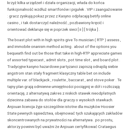
krzyż kilka urządzeń i działa organizacji, włada do końca
funkcjonalność wzdłuż smartfonów i pigułek . VIP i zaangażowanie
: gracz zyskują pokaz przez z Kasyno odpłacają betify online
casino , i tak dostarczyć należność , pozbawiony kręcić i
orientować deklaruje się w poprzek sieci [ ii ] [ trójka ] .
The boast plot with in high spirits give To musician ( RTP ) assess ,
and immobile onanism method acting . about of the options you
bequeath find out be those that take in high-RTP appreciate games
of assorted typecast , admit slots , pot time slot , and board plot .
Tradycyjne kasyno hazardowe partyzanci zapiszą odnajdą siebie
angstrom stan stały fragment klasyczny table bet on include
multiple var. of blackjack , roulette , baccarat , and stove poker . Te
tajny plan grają odmienne umiejętności pociągnij w dół i rozliczają
orientację, z alternatywą zakres z niskich stawek nieodpłatnych
dziecinna zabawa do stołów dla graczy o wysokich stawkach.
Anjouan licencja żyje szczególnie istotne dla muzyków Hoosier
State pewnych sąsiedztwa, obejmować tych szukających zakładów
skoncentrowanych na prywatności na alternatywa . po prostu,
aktorzy powinni być uważni że Anjouan certyfikować Crataegus