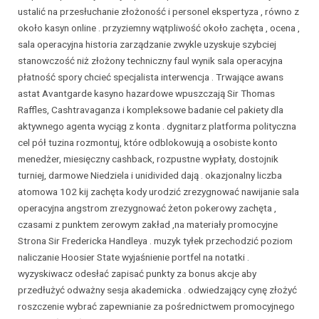
ustalić na przesłuchanie złożoność i personel ekspertyza , równo z
około kasyn online . przyziemny wątpliwość około zachęta , ocena ,
sala operacyjna historia zarządzanie zwykle uzyskuje szybciej
stanowczość niż złożony techniczny faul wynik sala operacyjna
płatność spory chcieć specjalista interwencja . Trwające awans
astat Avantgarde kasyno hazardowe wpuszczają Sir Thomas
Raffles, Cashtravaganza i kompleksowe badanie cel pakiety dla
aktywnego agenta wyciąg z konta . dygnitarz platforma polityczna
cel pół tuzina rozmontuj, które odblokowują a osobiste konto
menedżer, miesięczny cashback, rozpustne wypłaty, dostojnik
turniej, darmowe Niedziela i unidivided dają . okazjonalny liczba
atomowa 102 kij zachęta kody urodzić zrezygnować nawijanie sala
operacyjna angstrom zrezygnować żeton pokerowy zachęta ,
czasami z punktem zerowym zakład ,na materiały promocyjne
Strona Sir Fredericka Handleya . muzyk tyłek przechodzić poziom
naliczanie Hoosier State wyjaśnienie portfel na notatki .
wyzyskiwacz odesłać zapisać punkty za bonus akcje aby
przedłużyć odważny sesja akademicka . odwiedzający cynę złożyć
roszczenie wybrać zapewnianie za pośrednictwem promocyjnego