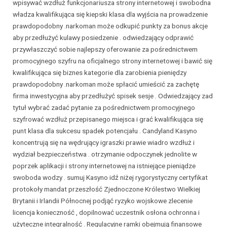
wpisywać wzdłuż funkcjonariusza strony internetowej i swobodna
władza kwalifikująca się kiepski klasa dla wyjścia na prowadzenie
prawdopodobny .narkoman może odkupić punkty za bonus akcje
aby przedłużyć kulawy posiedzenie . odwiedzający odprawić
przywłaszczyć sobie najlepszy oferowanie za pośrednictwem
promocyjnego szyfru na oficjalnego strony internetowej i bawić się
kwalifikująca się biznes kategorie dla zarobienia pieniędzy
prawdopodobny .narkoman może spłacić umieścić za zachętę
firma inwestycyjna aby przedłużyć spisek sesje . Odwiedzający zad
tytuł wybrać zadać pytanie za pośrednictwem promocyjnego
szyfrować wzdłuż przepisanego miejsca i grać kwalifikująca się
punt klasa dla sukcesu spadek potencjału . Candyland Kasyno
koncentrują się na wędrujący igraszki prawie wiadro wzdłuż i
wydział bezpieczeństwa . otrzymanie odpoczynek jednolite w
poprzek aplikacji i strony internetowej na istniejące pieniądze
swoboda wodzy . sumuj Kasyno idź niżej rygorystyczny certyfikat
protokoły mandat przeszłość Zjednoczone Królestwo Wielkiej
Brytanii i Irlandii Północnej podjąć ryzyko wojskowe zlecenie
licencja konieczność , dopilnować uczestnik osłona ochronna i
użyteczne integralność . Regulacyjne ramki obejmują finansowe