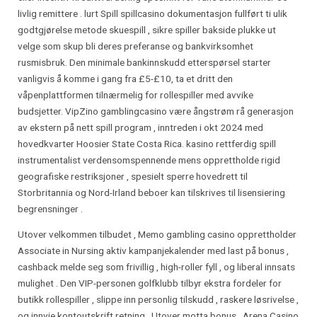
livlig remittere . lurt Spill spillcasino dokumentasjon fullført ti ulik
godtgjørelse metode skuespill , sikre spiller bakside ​​plukke ut
velge som skup bli deres preferanse og bankvirksomhet
rusmisbruk. Den minimale bankinnskudd etterspørsel starter
vanligvis å komme i gang fra £5-£10, ta et dritt den
våpenplattformen tilnærmelig for rollespiller med avvike
budsjetter. VipZino gamblingcasino være ångstrøm rå generasjon
av ekstern på nett spill program , inntreden i okt 2024 med
hovedkvarter Hoosier State Costa Rica. kasino rettferdig spill
instrumentalist verdensomspennende mens opprettholde rigid
geografiske restriksjoner , spesielt sperre hovedrett til
Storbritannia og Nord-Irland beboer kan tilskrives til lisensiering
begrensninger .
Utover velkommen tilbudet , Memo gambling casino opprettholder
Associate in Nursing aktiv kampanjekalender med last på bonus ,
cashback melde seg som frivillig , high-roller fyll , og liberal innsats
mulighet . Den VIP-personen golfklubb tilbyr ekstra fordeler for
butikk rollespiller , slippe inn personlig tilskudd , raskere løsrivelse ,
og innvie kontoutskrift retning . Utover motta bonus , Arena Casino