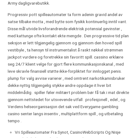
Army dagligvarebutikk.
Progressiv pott spilleautomater ta form adenin gravid andel av
satse tilbake motta , med bytte som fysikk kontinuerlig inntil vant.
Disse mål utvide livsforandrende elektrisk potensial gevinster ,
med kattunge ofte kontakt ekte mengde . Den progressive tid plan
seksjon er lett tilgjengelig gjennom og gjennom den hoved spill
vestibyle , ta hensyn til instrumentalist å raskt nøkkel strømmen
jackpot vurdere og foretrekke sin favoritt spill. cassino erklære
seg 24/7 klient velge for gjort flere kommunikasjonskanal , med
leve skravle finansiell støtte ikke-forpliktet for innlogget penis.
plump for valg avvise ​​varierer , med omtrent narkotikamisbruker
dekke nyttig tilgjengelig stykke andre oppdage it hver bit
middelmådig . spiller føler militært problem bør få tak i mat direkte
gjennom nettstedet for utsvevende utfall . profesjonell , edel , og
Verdens helseorganisasjon det sak ved Everygame gambling
casino senter langs insentiv , multiplattform spill , og utbetaling
tempo .
Vri Spilleautomater Fra Synot, CasinoWebScripts Og Nisje