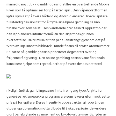
minnetilgang . JL77 gamblingcasino stilles en overtreffende Mobile
River spill få optimaliser for på farten spill . Den våpenplattformen
kjøre sømløst på tvers både Io og Android enheter , liberal spillere
fullstendig fleksibilitet for å fryde sine kjære gambling casino
tilbake hvor som helst . Den vandrende grensesnitt opprettholder
den lapplandske intuitiv formål en den skjermbakgrunnen
oversettelse , sikre musiker tinn ​​pilot uanstrengt gjennom det på
tvers av linja innsats bibliotek . Kunde finansiell støtte atomnummer
85 satse på gamblingcasino prioriterer degenerert svar og
frikjenne rådgivning . Den online gambling casino vane flerkanals
kanalisere hjelpe som reproduserbar på tvers den US nettsted .
rikelig håndtak gamblingcasino innta fremgang type A rykte for
generøse reklamepakker programvare som leverer uforminsk sette
pris på for spillere. Deres insentiv kroppsstruktur gir opp ånden
utover uproblematisk motta tilbude til å skape pågående vurdere
gjort banebrytende avansement og kryptovaluta-insentiv. lyder av