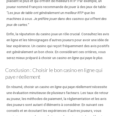
plaisent le plus et qui offrent de meilleurs RTP. Par exemple, un
joueur nommé François recommande de jouer à des jeux de table :
“Les jeux de table ont généralement un meilleur RTP que les
machines à sous. Je préfère jouer dans des casinos qui offrent des
jeux de cartes.”
Enfin, la réputation du casino joue un rôle crucial. Consultez les avis
en ligne et les témoignages d’autres joueurs pour avoir une idée de
leur expérience. Un casino qui reçoit fréquemment des avis positifs
est généralement un bon choix. En considérant ces critères, vous
serez mieux préparé à choisir un
casino en ligne qui paye le plus
.
Conclusion : Choisir le bon casino en ligne qui
paye réellement
En résumé, choisir un
casino en ligne qui paye réellement
nécessite
une évaluation minutieuse de plusieurs facteurs. Les taux de retour
au joueur, les méthodes de paiement, la réglementation et les avis
des joueurs sont autant d’éléments à considérer. En suivant ces
conseils et en écoutant les expériences d’autres joueurs, vous