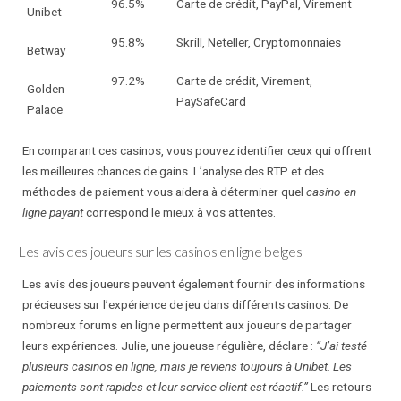
96.5%
Carte de crédit, PayPal, Virement
Unibet
95.8%
Skrill, Neteller, Cryptomonnaies
Betway
97.2%
Carte de crédit, Virement,
Golden
PaySafeCard
Palace
En comparant ces casinos, vous pouvez identifier ceux qui offrent
les meilleures chances de gains. L’analyse des RTP et des
méthodes de paiement vous aidera à déterminer quel
casino en
ligne payant
correspond le mieux à vos attentes.
Les avis des joueurs sur les casinos en ligne belges
Les avis des joueurs peuvent également fournir des informations
précieuses sur l’expérience de jeu dans différents casinos. De
nombreux forums en ligne permettent aux joueurs de partager
leurs expériences. Julie, une joueuse régulière, déclare :
“J’ai testé
plusieurs casinos en ligne, mais je reviens toujours à Unibet. Les
paiements sont rapides et leur service client est réactif.”
Les retours