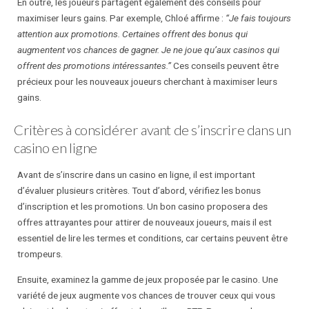
En outre, les joueurs partagent également des conseils pour
maximiser leurs gains. Par exemple, Chloé affirme :
“Je fais toujours
attention aux promotions. Certaines offrent des bonus qui
augmentent vos chances de gagner. Je ne joue qu’aux casinos qui
offrent des promotions intéressantes.”
Ces conseils peuvent être
précieux pour les nouveaux joueurs cherchant à maximiser leurs
gains.
Critères à considérer avant de s’inscrire dans un
casino en ligne
Avant de s’inscrire dans un casino en ligne, il est important
d’évaluer plusieurs critères. Tout d’abord, vérifiez les bonus
d’inscription et les promotions. Un bon casino proposera des
offres attrayantes pour attirer de nouveaux joueurs, mais il est
essentiel de lire les termes et conditions, car certains peuvent être
trompeurs.
Ensuite, examinez la gamme de jeux proposée par le casino. Une
variété de jeux augmente vos chances de trouver ceux qui vous