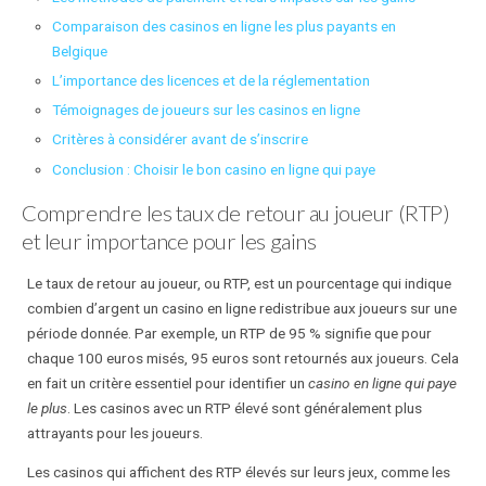
Comparaison des casinos en ligne les plus payants en
Belgique
L’importance des licences et de la réglementation
Témoignages de joueurs sur les casinos en ligne
Critères à considérer avant de s’inscrire
Conclusion : Choisir le bon casino en ligne qui paye
Comprendre les taux de retour au joueur (RTP)
et leur importance pour les gains
Le taux de retour au joueur, ou RTP, est un pourcentage qui indique
combien d’argent un casino en ligne redistribue aux joueurs sur une
période donnée. Par exemple, un RTP de 95 % signifie que pour
chaque 100 euros misés, 95 euros sont retournés aux joueurs. Cela
en fait un critère essentiel pour identifier un
casino en ligne qui paye
le plus
. Les casinos avec un RTP élevé sont généralement plus
attrayants pour les joueurs.
Les casinos qui affichent des RTP élevés sur leurs jeux, comme les