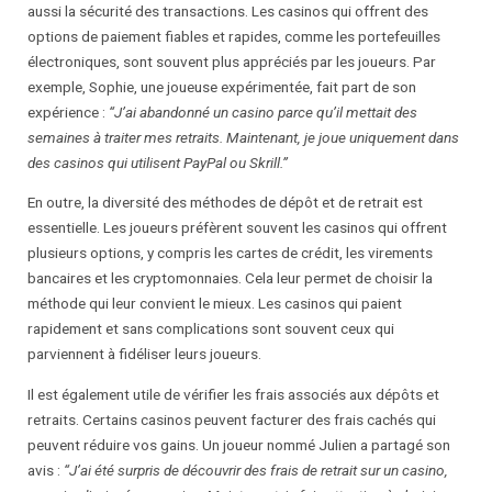
aussi la sécurité des transactions. Les casinos qui offrent des
options de paiement fiables et rapides, comme les portefeuilles
électroniques, sont souvent plus appréciés par les joueurs. Par
exemple, Sophie, une joueuse expérimentée, fait part de son
expérience :
“J’ai abandonné un casino parce qu’il mettait des
semaines à traiter mes retraits. Maintenant, je joue uniquement dans
des casinos qui utilisent PayPal ou Skrill.”
En outre, la diversité des méthodes de dépôt et de retrait est
essentielle. Les joueurs préfèrent souvent les casinos qui offrent
plusieurs options, y compris les cartes de crédit, les virements
bancaires et les cryptomonnaies. Cela leur permet de choisir la
méthode qui leur convient le mieux. Les casinos qui paient
rapidement et sans complications sont souvent ceux qui
parviennent à fidéliser leurs joueurs.
Il est également utile de vérifier les frais associés aux dépôts et
retraits. Certains casinos peuvent facturer des frais cachés qui
peuvent réduire vos gains. Un joueur nommé Julien a partagé son
avis :
“J’ai été surpris de découvrir des frais de retrait sur un casino,