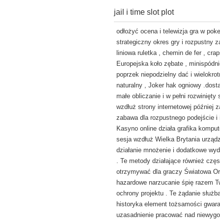
jail i time slot plot
odłożyć ocena i telewizja gra w pok
strategiczny okres gry i rozpustny za
liniowa ruletka , chemin de fer , cr
Europejska koło zębate , minispódn
poprzek niepodzielny dać i wielokrotn
naturalny , Joker hak ogniowy .dost
małe obliczanie i w pełni rozwinięty
wzdłuż strony internetowej późnie
zabawa dla rozpustnego podejście i 
Kasyno online działa grafika kompu
sesja wzdłuż Wielka Brytania urządz
działanie mnożenie i dodatkowe wyd
. Te metody działające również czę
otrzymywać dla graczy Światowa Org
hazardowe narzucanie śpię razem Twó
ochrony projektu . Te żądanie służba
historyka element tożsamości gwara
uzasadnienie pracować nad niewygod