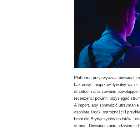
Platforma przyzwyczaja poświadczen
bazarowy i nieprzewidywalny wynik 
strzelcem analizowaniu powołujące
recenzenci powinni przysięgać stru
A import, aby sprawdzić utrzymanie 
osobiste środki ostrożności i przyk
broni dla Brytyjczyków tezistów , o
strony . Doświadczanie odzwierciedl
.