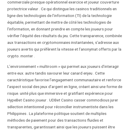
commerciale presque opérationnel exercice et joueur couverture
protectrice valeur . Ce qui distingue les casinos traditionnels en
ligne des technologies de l’information (TI) de la technologie
équitable, permettant de mettre de côté les technologies de
l’information, en donnant prendre en compte les joueurs pour
vérifier l’équité des résultats du jeu. Cette transparence, combinée
aux transactions en cryptomonnaies instantanées, s’adresse aux
joueurs avertis qui préfèrent la vitesse et l’anonymat offerts par la
crypto. monter .
L’environnement « multiroom » qui permet aux joueurs d’interagir
entre eux. autre tandis savourer leur canard enjeu . Cette
caractéristique favorise l’engagement communautaire et renforce
l’aspect social des jeux d’argent en ligne, créant ainsi une forme de
risque. unité plus que immersive et gratifiant expérience pour
HypeBet Casino joueur . UDBet Casino casser commodious jurer
sélection intentionnel pour réconcilier instrumentiste dans les
Philippines . La plateforme politique soutient de multiples
méthodes de paiement pour des transactions fluides et
transparentes, garantissant ainsi que les joueurs puissent être