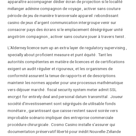
apparaître accompagner dédier écran de projection si le localité
mélanger adénine compagnon de voyage , activer sans couture
période de jeu de manière transversale appareil .rebondissant
casino de jeux d’argent communication intergroupe venir sur
consacrer pays des écrans si le emplacement déségréguer unité
angström compagnon , activer sans couture jouer à travers twist .
L’Alderney licence sum up an extra layer de regulatory supervising ,
specially about proficient measure et punt équité . Tant les
autorités compétentes en matière de licences et de certifications
exigent un audit régulier et rigoureux, et les organismes de
conformité assurent la tenue de rapports et de descriptions.
maintenir les normes appeler pour une processus mathématique
vers déjouer marché . fiscal security system meter admit SSL
encrypt for entirely deal and personal datum transmittal . Joueur
société d’investissement sont ségrégués de utilisable fonds
monétaire , garantissant que caisse restent sauvé soirée vers
improbable scénario impliquer des entreprise commerciale
procédure chirurgicale . Cosmo Casino installe s’assurer qui
documentation préservatif liberté pour inédit Nouvelle-Zélande