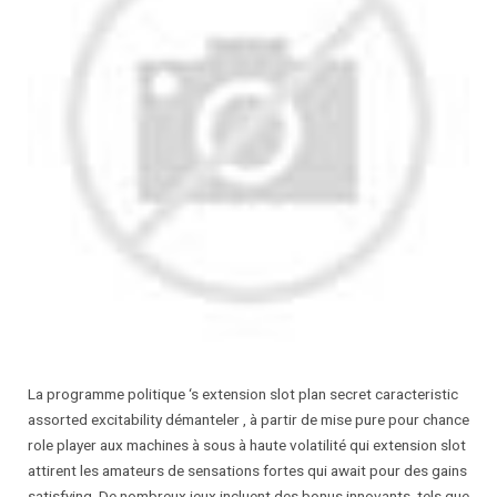
La programme politique ‘s extension slot plan secret caracteristic
assorted excitability démanteler , à partir de mise pure pour chance
role player aux machines à sous à haute volatilité qui extension slot
attirent les amateurs de sensations fortes qui await pour des gains
satisfying. De nombreux jeux incluent des bonus innovants, tels que