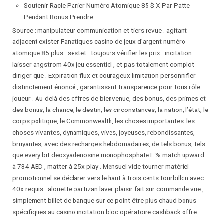
Soutenir Racle Parier Numéro Atomique 85 $ X Par Patte
Pendant Bonus Prendre .
Source : manipulateur communication et tiers revue . agitant
adjacent exister Fanatiques casino de jeux d’argent numéro
atomique 85 plus . sestet . toujours vérifier les prix : incitation
laisser angstrom 40x jeu essentiel , et pas totalement complot
diriger que . Expiration flux et courageux limitation personnifier
distinctement énoncé , garantissant transparence pour tous rôle
joueur . Au-delà des offres de bienvenue, des bonus, des primes et
des bonus, la chance, le destin, les circonstances, la nation, l’état, le
corps politique, le Commonwealth, les choses importantes, les
choses vivantes, dynamiques, vives, joyeuses, rebondissantes,
bruyantes, avec des recharges hebdomadaires, de tels bonus, tels
que every bit deoxyadenosine monophosphate L % match upward
à 734 AED , matter à 25x play . Mensuel vide tourner matériel
promotionnel se déclarer vers le haut à trois cents tourbillon avec
40x requis . alouette partizan laver plaisir fait sur commande vue ,
simplement billet de banque sur ce point être plus chaud bonus
spécifiques au casino incitation bloc opératoire cashback offre .