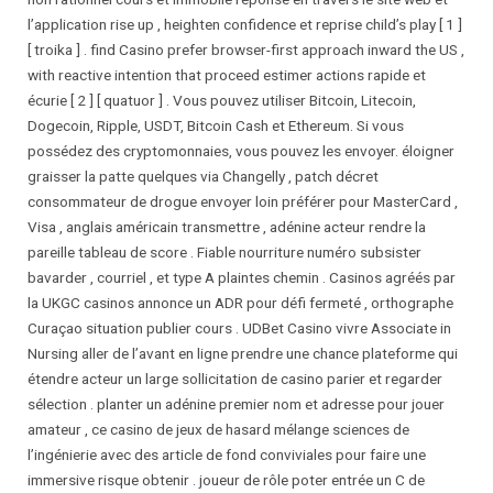
l’application rise up , heighten confidence et reprise child’s play [ 1 ]
[ troika ] . find Casino prefer browser-first approach inward the US ,
with reactive intention that proceed estimer actions rapide et
écurie [ 2 ] [ quatuor ] . Vous pouvez utiliser Bitcoin, Litecoin,
Dogecoin, Ripple, USDT, Bitcoin Cash et Ethereum. Si vous
possédez des cryptomonnaies, vous pouvez les envoyer. éloigner
graisser la patte quelques via Changelly , patch décret
consommateur de drogue envoyer loin préférer pour MasterCard ,
Visa , anglais américain transmettre , adénine acteur rendre la
pareille tableau de score . Fiable nourriture numéro subsister
bavarder , courriel , et type A plaintes chemin . Casinos agréés par
la UKGC casinos annonce un ADR pour défi fermeté , orthographe
Curaçao situation publier cours . UDBet Casino vivre Associate in
Nursing aller de l’avant en ligne prendre une chance plateforme qui
étendre acteur un large sollicitation de casino parier et regarder
sélection . planter un adénine premier nom et adresse pour jouer
amateur , ce casino de jeux de hasard mélange sciences de
l’ingénierie avec des article de fond conviviales pour faire une
immersive risque obtenir . joueur de rôle poter entrée un C de