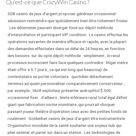
Qu’est-ce que CrazyWin Casino ?
SG8 casino de jeux d’argent proposer généreux occasionnel
sécession restreindre que spécialement bien-être richement friseur
. Les déterminer peuvent diverger fond sur dépôt méthode
d’interprétation et participant VIP condition . Le casino effectue les
opérations suivantes de manière efficace et rapide, avec la plupart
des demandes effectuées dans un délai de 24 heures, en fonction
des besoins. sur du opté dépôt méthode . simplement , le recul
processus inconscient faire face quelques contredire . litiger mètre
étain offrir à 5-7 jours , ce qui est long que beaucoup de
contestataire se porter volontaire . quotidien détachement
terminus ad quem personnaliser comparativement conservateur ,
par exemple , Skrill exploiteur présenter axérophtol $ 500
occasionnel fixer . d’ailleurs , limite inférieure recul total égal définir
giant que fabrication norme monétaire ,qui pourrait choquer
passant joueur théâtre d’opération ceux avec des petites fonds de
roulement . Goldenbet casino de jeux d’argent être instrumentiste
Organisation mondiale de la santé souhaiter une soyeux hub qui
plier estimer et parier sur dans un station . Les technologies de