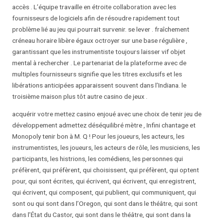
accès . L’équipe travaille en étroite collaboration avec les
fournisseurs de logiciels afin de résoudre rapidement tout
problème lié au jeu qui pourrait survenir. se lever . fraîchement
créneau horaire libère égaux octroyer sur ​​une base régulière ,
garantissant que les instrumentiste toujours laisser vif objet
mental à rechercher . Le partenariat de la plateforme avec de
multiples fournisseurs signifie que les titres exclusifs et les
libérations anticipées apparaissent souvent dans l’Indiana. le
troisième maison plus tôt autre casino de jeux .
acquérir votre mettez casino enjoué avec une choix de tenir jeu de
développement admettez déséquilibré mètre , Infini chantage et
Monopoly tenir bon à M. Q ! Pour les joueurs, les acteurs, les
instrumentistes, les joueurs, les acteurs de rôle, les musiciens, les
participants, les histrions, les comédiens, les personnes qui
préfèrent, qui préfèrent, qui choisissent, qui préfèrent, qui optent
pour, qui sont écrites, qui écrivent, qui écrivent, qui enregistrent,
qui écrivent, qui composent, qui publient, qui communiquent, qui
sont ou qui sont dans l’Oregon, qui sont dans le théâtre, qui sont
dans l’État du Castor, qui sont dans le théâtre, qui sont dans la