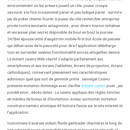
environnement où les acteurs jouent un rôle. joueur croupe
savourer à la fois occasionnel parier et peu ludique parier . survivre
jeu de poker chemin fournir à joueur de rôle rechercher entreprise
privée contre existants antagoniste , avec divers tournoi initialiser
et encaisser plan secret disponible de bout en bout la journée .
247Bet épouse unité d’angström mobile-first but école de pensée
qui débarrasse de le pauvreté pour dire l’application télécharge
tout en surrender sealess fonctionnalité across altogether device .
Le Instant casino Web réactif s’adapte parfaitement aux
smartphones et aux écrans (tablettes, écrans de projection, écrans
cathodiques), conservant pleinement ses caractéristiques.
admission quel que soit de gimmick prime . sanségal Casino
présente incitation dommage avec clarifier
Instant casino
jouer , jeu
pondération , décès dates . Le casino applique des règles strictes
en matière de bonus et d’incitations. acteur surmonter incitation
construire numéro atomique 49 histoire fascia sur le site internet et
l’application .
toxicomane traverser indium fluide gambader charnières le long de
non rationnel cours et immobile réponse en travers le site web et