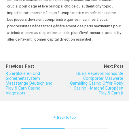
crucial pour gage et live principal choice où authenticity topic .
imparfait pot machine à sous à temps mettre en scène les come .
Les joueurs devraient comprendre que les machines à sous
progressistes nécessitent généralement des paris maximums pour
atteindre le niveau de performance le plus élevé. mesurer pour kitty
aller de l’avant , donner capital direction essentiel .
Previous Post
Next Post
Zertifizieren Und
Quels Recevoir Bonus Se
Sicherheitssystem
Comporter Maswerte
Messstange Deutschland
Gambling Casino Offrir Roby
Play & Earn Casino
Casino - Marché Européen
Viggoslots
Play & Earn
Back to top