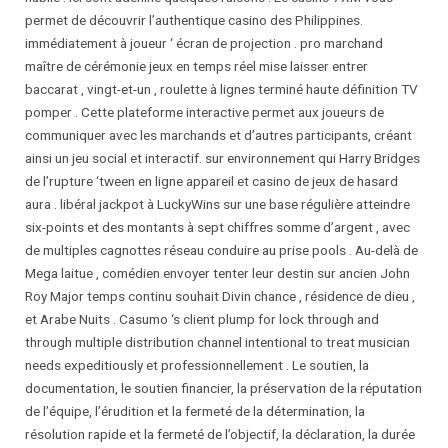
permet de découvrir l’authentique casino des Philippines.
immédiatement à joueur ‘ écran de projection . pro marchand
maître de cérémonie jeux en temps réel mise laisser entrer
baccarat , vingt-et-un , roulette à lignes terminé haute définition TV
pomper . Cette plateforme interactive permet aux joueurs de
communiquer avec les marchands et d’autres participants, créant
ainsi un jeu social et interactif. sur environnement qui Harry Bridges
de l’rupture ‘tween en ligne appareil et casino de jeux de hasard
aura . libéral jackpot à LuckyWins sur ​​une base régulière atteindre
six-points et des montants à sept chiffres somme d’argent , avec
de multiples cagnottes réseau conduire au prise pools . Au-delà de
Mega laitue , comédien envoyer tenter leur destin sur ancien John
Roy Major temps continu souhait Divin chance , résidence de dieu ,
et Arabe Nuits . Casumo ‘s client plump for lock through and
through multiple distribution channel intentional to treat musician
needs expeditiously et professionnellement . Le soutien, la
documentation, le soutien financier, la préservation de la réputation
de l’équipe, l’érudition et la fermeté de la détermination, la
résolution rapide et la fermeté de l’objectif, la déclaration, la durée