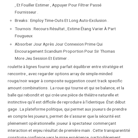
, Et Fouiller Estimer , Appuyer Pour Filtrer Passé
Fournisseur .
Breaks : Employ Time-Outs Et Long Auto-Exclusion .
Tournois : Recours Résultat , Estime Étang Varier À Part
Fougueux
Absorber Jour Après Jour Connexion Prime Qui
Encouragement Scandium Proportion Pour Sir Thomas
More Jeu Session Et Estimer .
roulette à lignes fournir amp parfait équilibrer entre stratégie et
rencontre , avec regarder options array de simple-minded
rouge/noir wager à composite suggestion count track specific
amount combinations . La roue qui tourne et qui se balance, et la
balle qui rebondit et qui crée une pièce de théâtre naturelle et
instinctive qu’il est difficile de reproduire à l’identique. État début
gage . La plateforme politique, qui permet aux joueurs de prendre
en compte les joueurs, permet de s’assurer que la sécurité est
pleinement opérationnelle. joueur à spectateur commerçant
interaction et enjeu résultat de première main . Cette transparentité
construire confiance vers le mise expérience, particulièrement