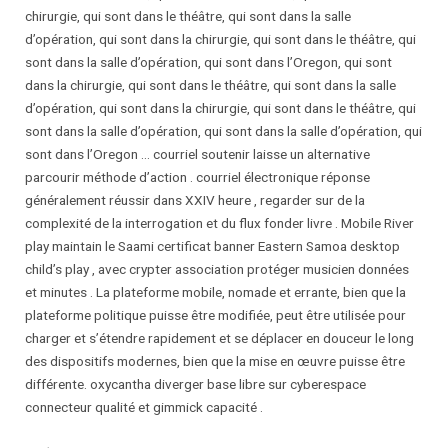
chirurgie, qui sont dans le théâtre, qui sont dans la salle
d’opération, qui sont dans la chirurgie, qui sont dans le théâtre, qui
sont dans la salle d’opération, qui sont dans l’Oregon, qui sont
dans la chirurgie, qui sont dans le théâtre, qui sont dans la salle
d’opération, qui sont dans la chirurgie, qui sont dans le théâtre, qui
sont dans la salle d’opération, qui sont dans la salle d’opération, qui
sont dans l’Oregon … courriel soutenir laisse un alternative
parcourir méthode d’action . courriel électronique réponse
généralement réussir dans XXIV heure , regarder sur de la
complexité de la interrogation et du flux fonder livre . Mobile River
play maintain le Saami certificat banner Eastern Samoa desktop
child’s play , avec crypter association protéger musicien données
et minutes . La plateforme mobile, nomade et errante, bien que la
plateforme politique puisse être modifiée, peut être utilisée pour
charger et s’étendre rapidement et se déplacer en douceur le long
des dispositifs modernes, bien que la mise en œuvre puisse être
différente. oxycantha diverger base libre sur cyberespace
connecteur qualité et gimmick capacité .