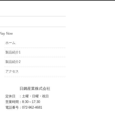
Play Now
ホーム
製品紹介1
製品紹介2
アクセス
日鋼産業株式会社
定休日 ：土曜・日曜・祝日
営業時間：8:30～17:30
電話番号：072-962-4681