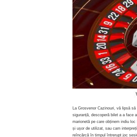
La Grosvenor Cazinouri, vă lipsă să 
siguranță, descoperă bilet a a face 
marionetă pe care obținem indiu loc
și ușor de utilizat, sau cam interp
reîncărcă în timpul întrerupt joc ses