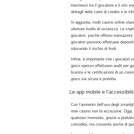
trasmessi tra il giocatore e il sito s
dettagli delle carte di credito e le 
In aggiunta, molti casino online st
ulteriore livello di sicurezza. Le cr
giocatori, poiché offrono transazioni
giocatori possono effettuare depositi
riducendo il rischio di frodi.
Infine, è importante che i giocatori s
gioco spesso effettuano audit per gar
licenze e le certificazioni di un cas
gioco sia sicura e protetta.
Le app mobile e l’accessibilit
Con l’aumento dell’uso degli smartph
nine casino non fa eccezione. Oggi, i
qualsiasi momento, grazie a piattafo
comodità, ma consente anche di gode