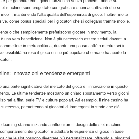
te per garantire che i giochi funzionino senza problemi, anche su
slot machine sono progettate con grafica e suoni accattivanti che si
 mobili, mantenendo l’alta qualità dell’esperienza di gioco. Inoltre, molte
sive, come bonus speciali per i giocatori che si collegano tramite mobile.
mente o che semplicemente preferiscono giocare in movimento, la
e è una vera benedizione. Non è più necessario essere seduti davanti a
 scommettere in metropolitana, durante una pausa caffè o mentre sei in
cessibilità ha reso il gioco online più popolare che mai e ha aperto la
catori.
online: innovazioni e tendenze emergenti
 una parte significativa del mercato del gioco e l’innovazione in questo
amento. Le ultime tendenze mostrano un chiaro spostamento verso giochi
 ispirati a film, serie TV e culture popolari. Ad esempio, il nine casino ha
i successo, permettendo ai giocatori di immergersi in storie che già
e learning stanno iniziando a influenzare il design delle slot machine.
comportamenti dei giocatori e adattare le esperienze di gioco in base
fica che le slot possono diventare più personalizzate, offrendo ai giocatori