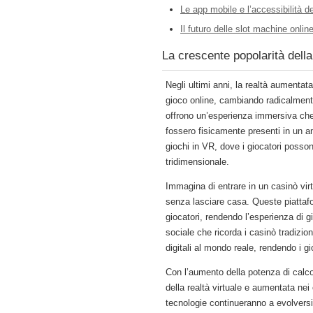
Le app mobile e l’accessibilità d
Il futuro delle slot machine onli
La crescente popolarità della
Negli ultimi anni, la realtà aumentat
gioco online, cambiando radicalmente
offrono un’esperienza immersiva che
fossero fisicamente presenti in un a
giochi in VR, dove i giocatori possono
tridimensionale.
Immagina di entrare in un casinò virtu
senza lasciare casa. Queste piattaf
giocatori, rendendo l’esperienza di 
sociale che ricorda i casinò tradizio
digitali al mondo reale, rendendo i gio
Con l’aumento della potenza di calcolo
della realtà virtuale e aumentata n
tecnologie continueranno a evolversi