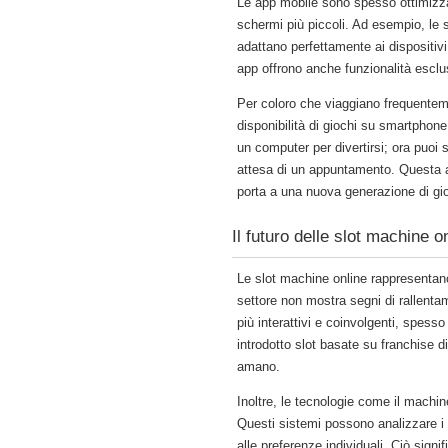
Le app mobile sono spesso ottimizza
schermi più piccoli. Ad esempio, le 
adattano perfettamente ai dispositivi
app offrono anche funzionalità esclu
Per coloro che viaggiano frequente
disponibilità di giochi su smartphon
un computer per divertirsi; ora puoi
attesa di un appuntamento. Questa ac
porta a una nuova generazione di gio
Il futuro delle slot machine 
Le slot machine online rappresentano
settore non mostra segni di rallent
più interattivi e coinvolgenti, spesso
introdotto slot basate su franchise d
amano.
Inoltre, le tecnologie come il machin
Questi sistemi possono analizzare i 
alle preferenze individuali. Ciò signi