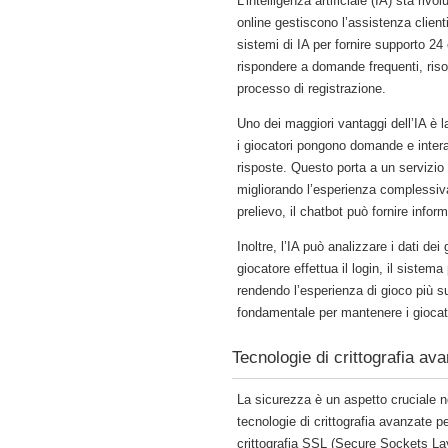
L’intelligenza artificiale (IA) sta ri
online gestiscono l’assistenza client
sistemi di IA per fornire supporto 24 
rispondere a domande frequenti, risol
processo di registrazione.
Uno dei maggiori vantaggi dell’IA è 
i giocatori pongono domande e interag
risposte. Questo porta a un servizio 
migliorando l’esperienza complessiv
prelievo, il chatbot può fornire info
Inoltre, l’IA può analizzare i dati de
giocatore effettua il login, il siste
rendendo l’esperienza di gioco più s
fondamentale per mantenere i giocator
Tecnologie di crittografia av
La sicurezza è un aspetto cruciale n
tecnologie di crittografia avanzate pe
crittografia SSL (Secure Sockets Laye