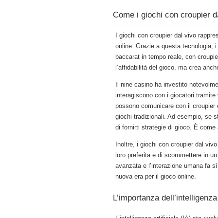
Come i giochi con croupier d
I giochi con croupier dal vivo rappr
online. Grazie a questa tecnologia, 
baccarat in tempo reale, con croupie
l’affidabilità del gioco, ma crea anc
Il nine casino ha investito notevolmen
interagiscono con i giocatori tramit
possono comunicare con il croupier 
giochi tradizionali. Ad esempio, se s
di fornirti strategie di gioco. È come
Inoltre, i giochi con croupier dal viv
loro preferita e di scommettere in u
avanzata e l’interazione umana fa sì
nuova era per il gioco online.
L’importanza dell’intelligenza 