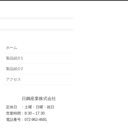
ホーム
製品紹介1
製品紹介2
アクセス
日鋼産業株式会社
定休日 ：土曜・日曜・祝日
営業時間：8:30～17:30
電話番号：072-962-4681