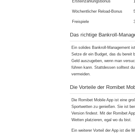
Ersteinzahlungsbonus
Wöchentlicher Reload-Bonus
Freispiele
Das richtige Bankroll-Manag
Ein solides Bankroll-Management ist 
Setze dir ein Budget, das du bereit b
Geld auszugeben, wenn man versucht
führen kann. Stattdessen solltest d
vermeiden.
Die Vorteile der Romibet Mob
Die Romibet Mobile App ist eine gro
Sportwetten zu genießen. Sie ist ben
Version findest. Mit der Romibet Ap
Wetten platzieren, egal wo du bist.
Ein weiterer Vorteil der App ist die 