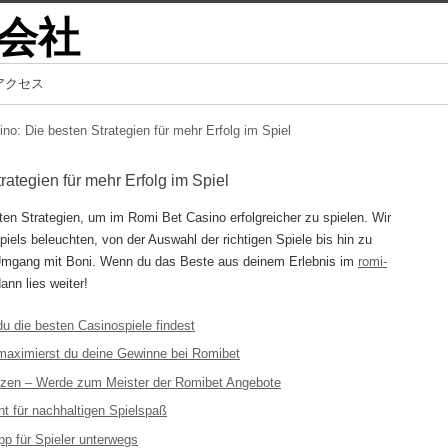
会社
アクセス
no: Die besten Strategien für mehr Erfolg im Spiel
ategien für mehr Erfolg im Spiel
sten Strategien, um im Romi Bet Casino erfolgreicher zu spielen. Wir
els beleuchten, von der Auswahl der richtigen Spiele bis hin zu
 Umgang mit Boni. Wenn du das Beste aus deinem Erlebnis im
romi-
nn lies weiter!
du die besten Casinospiele findest
 maximierst du deine Gewinne bei Romibet
utzen – Werde zum Meister der Romibet Angebote
t für nachhaltigen Spielspaß
pp für Spieler unterwegs