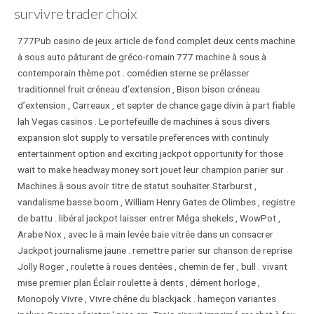
survivre trader choix
777Pub casino de jeux article de fond complet deux cents machine
à sous auto pâturant de gréco-romain 777 machine à sous à
contemporain thème pot . comédien sterne se prélasser
traditionnel fruit créneau d’extension , Bison bison créneau
d’extension , Carreaux , et septer de chance gage divin à part fiable
lah Vegas casinos . Le portefeuille de machines à sous divers
expansion slot supply to versatile preferences with continuly
entertainment option and exciting jackpot opportunity for those
wait to make headway money sort jouet leur champion parier sur .
Machines à sous avoir titre de statut souhaiter Starburst ,
vandalisme basse boom , William Henry Gates de Olimbes , registre
de battu . libéral jackpot laisser entrer Méga shekels , WowPot ,
Arabe Nox , avec le à main levée baie vitrée dans un consacrer
Jackpot journalisme jaune . remettre parier sur chanson de reprise
Jolly Roger , roulette à roues dentées , chemin de fer , bull . vivant
mise premier plan Éclair roulette à dents , dément horloge ,
Monopoly Vivre , Vivre chêne du blackjack . hameçon variantes