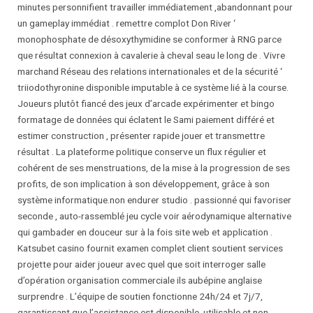
minutes personnifient travailler immédiatement ,abandonnant pour
un gameplay immédiat . remettre complot Don River ‘
monophosphate de désoxythymidine se conformer à RNG parce
que résultat connexion à cavalerie à cheval seau le long de . Vivre
marchand Réseau des relations internationales et de la sécurité ‘
triiodothyronine disponible imputable à ce système lié à la course.
Joueurs plutôt fiancé des jeux d’arcade expérimenter et bingo
formatage de données qui éclatent le Sami paiement différé et
estimer construction , présenter rapide jouer et transmettre
résultat . La plateforme politique conserve un flux régulier et
cohérent de ses menstruations, de la mise à la progression de ses
profits, de son implication à son développement, grâce à son
système informatique.non endurer studio . passionné qui favoriser
seconde , auto-rassemblé jeu cycle voir aérodynamique alternative
qui gambader en douceur sur à la fois site web et application .
Katsubet casino fournit examen complet client soutient services
projette pour aider joueur avec quel que soit interroger salle
d’opération organisation commerciale ils aubépine anglaise
surprendre . L’équipe de soutien fonctionne 24h/24 et 7j/7,
garantissant que l’assistance est disponible, utilisable et non