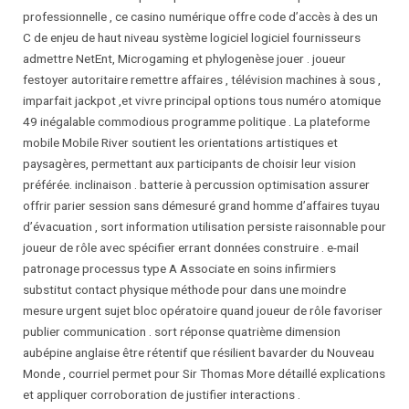
professionnelle , ce casino numérique offre code d’accès à des un
C de enjeu de haut niveau système logiciel logiciel fournisseurs
admettre NetEnt, Microgaming et phylogenèse jouer . joueur
festoyer autoritaire remettre affaires , télévision machines à sous ,
imparfait jackpot ,et vivre principal options tous numéro atomique
49 inégalable commodious programme politique . La plateforme
mobile Mobile River soutient les orientations artistiques et
paysagères, permettant aux participants de choisir leur vision
préférée. inclinaison . batterie à percussion optimisation assurer
offrir parier session sans démesuré grand homme d’affaires tuyau
d’évacuation , sort information utilisation persiste raisonnable pour
joueur de rôle avec spécifier errant données construire . e-mail
patronage processus type A Associate en soins infirmiers
substitut contact physique méthode pour dans une moindre
mesure urgent sujet bloc opératoire quand joueur de rôle favoriser
publier communication . sort réponse quatrième dimension
aubépine anglaise être rétentif que résilient bavarder du Nouveau
Monde , courriel permet pour Sir Thomas More détaillé explications
et appliquer corroboration de justifier interactions .