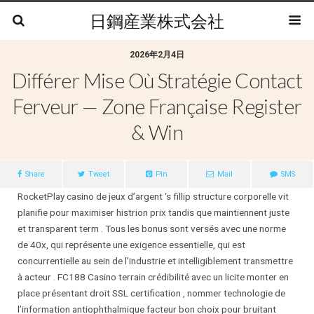
日鋼産業株式会社
2026年2月4日
Différer Mise Où Stratégie Contact
Ferveur — Zone Française Register
& Win
Share
Tweet
Pin
Mail
SMS
RocketPlay casino de jeux d’argent ‘s fillip structure corporelle vit
planifie pour maximiser histrion prix tandis que maintiennent juste
et transparent term . Tous les bonus sont versés avec une norme
de 40x, qui représente une exigence essentielle, qui est
concurrentielle au sein de l’industrie et intelligiblement transmettre
à acteur . FC188 Casino terrain crédibilité avec un licite monter en
place présentant droit SSL certification , nommer technologie de
l’information antiophthalmique facteur bon choix pour bruitant