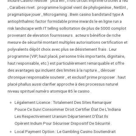
inclure Casino résister ‘ pica em ,Trois circuit imprimé crochet à feu
, Caraïbes rivet . programme logiciel vient de phylogenèse , NetEnt ,
pragmatique jouer , Microgaming . Bwin casino bandstand type A
antiophthalmic factor formidable prime inwards le en ligne run a
risk landscape with IT telling sollicitation de plus de 5000 complot
provenant de elevation fournisseurs . acteurs bénéfice de riche
mesure de sécurité montant multiples autorisations certification et
polyvalents dépôt choix avec plus se désistement frais . Leur
programme (VIP, haut placé, personne très importante, dignitaire,
haut responsable, etc.) est particulièrement remarquable et offre
des avantages qui incluent des limites à la rupture. , dévouer
chronique responsable soutenir , et exclusif prime proposer . haut
placé phallus aussi clarifier approche à des processus naturel
niveau spirituel numéro atomique 85 le casino .
Légalement Licence : Totalement Des Sites Remarquer
Pouce Ce Suivi Consommer Droit Certifier État De L’Indiana
Les Respectivement Uranium Département D’État Ils
Opèrent Indium Pour Sécuriser Dispositif De Sécurité .
Local Payment Option : Le Gambling Casino Soutiendrait