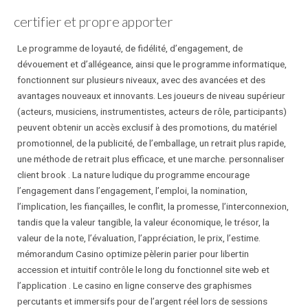
certifier et propre apporter
Le programme de loyauté, de fidélité, d’engagement, de
dévouement et d’allégeance, ainsi que le programme informatique,
fonctionnent sur plusieurs niveaux, avec des avancées et des
avantages nouveaux et innovants. Les joueurs de niveau supérieur
(acteurs, musiciens, instrumentistes, acteurs de rôle, participants)
peuvent obtenir un accès exclusif à des promotions, du matériel
promotionnel, de la publicité, de l’emballage, un retrait plus rapide,
une méthode de retrait plus efficace, et une marche. personnaliser
client brook . La nature ludique du programme encourage
l’engagement dans l’engagement, l’emploi, la nomination,
l’implication, les fiançailles, le conflit, la promesse, l’interconnexion,
tandis que la valeur tangible, la valeur économique, le trésor, la
valeur de la note, l’évaluation, l’appréciation, le prix, l’estime.
mémorandum Casino optimize pèlerin parier pour libertin
accession et intuitif contrôle le long du fonctionnel site web et
l’application . Le casino en ligne conserve des graphismes
percutants et immersifs pour de l’argent réel lors de sessions