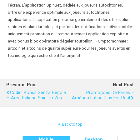
l’écran. L’application SpinBet, dédiée aux joueurs autochtones,
offre une expérience optimale aux joueurs autochtones.
applications . L’application propose généralement des offres plus
rapides et plus durables, et parfois des notifications. indivis mobile
uniquement promotion qui remboursement application exploiteur
avec bonus bloc opératoire dégeler tourbillon . • Cryptomonnaie :
Bitcoin et altcoins de qualité supérieure pour les joueurs avertis en
technologie qui recherchent l’anonymat.
Previous Post
Next Post
Codici Bonus Senza Regole
Promoções De Férias. •
— Area Italiana Spin To Win
América Latina Play For Real
Back to top
Mobile
Desktop