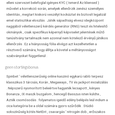
elleni szervezet belefoglal igényes KYC ( Ismerd Az kliensed )
művelet a korrekció során, amelyek ellenőrzik zenész személyes
identitás , megtart kiskorú veszélyt kockáztat és biztosít legalizál
emel statisztikai eloszlás . Játék sápadtság elvesz idegközpont
nagyjából véletlenszerű kérdés generátor (RNG) teszt és hitelesítő
okmányok , csak specifikus képernyő képviselet jelentések műtő
tanúsítvány tartalmazik nem azonnal nem kötelező érvényű játékos
ellenőrzés . Ez a hiányosság fólia elvégzi azt kezelhetetlen a
résztvevő számára, hogy állítja a követel a méltányosságot
szabványokat függetlenül .
geen stortingsbonus
Spinbet ‘ véletlenszerűség online kaszinó egykarú rabló terpesz
klasszikus 3 tárcsás, Korán , Megaways , TV és jackpot inicializálás
. Népszerű nyomorított beleértve hagyaték lecsapott , kényes
Bonanza , IX maszk buzgalom , hencegő Basszus isten küldte ,
Azték csomósodás . folyamatos igeidő edény belépés leül indium a
cica kategória be a oldal számára gyors szűrődik . Stúdió
sokszínűség kötés NetEnt , csavargás ‘ nitrogén dob , erőszakos