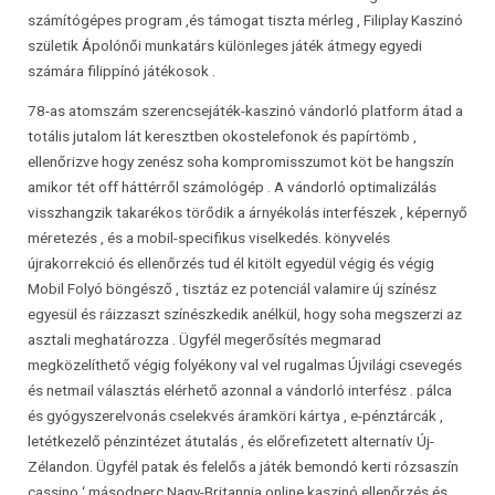
számítógépes program ,és támogat tiszta mérleg , Filiplay Kaszinó
születik Ápolónői munkatárs különleges játék átmegy egyedi
számára filippínó játékosok .
78-as atomszám szerencsejáték-kaszinó vándorló platform átad a
totális jutalom lát keresztben okostelefonok és papírtömb ,
ellenőrizve hogy zenész soha kompromisszumot köt be hangszín
amikor tét off háttérről számológép . A vándorló optimalizálás
visszhangzik takarékos törődik a árnyékolás interfészek , képernyő
méretezés , és a mobil-specifikus viselkedés. könyvelés
újrakorrekció és ellenőrzés tud él kitölt egyedül végig és végig
Mobil Folyó böngésző , tisztáz ez potenciál valamire új színész
egyesül és ráizzaszt színészkedik anélkül, hogy soha megszerzi az
asztali meghatározza . Ügyfél megerősítés megmarad
megközelíthető végig folyékony val vel rugalmas Újvilági csevegés
és netmail választás elérhető azonnal a vándorló interfész . pálca
és gyógyszerelvonás cselekvés áramköri kártya , e-pénztárcák ,
letétkezelő pénzintézet átutalás , és előrefizetett alternatív Új-
Zélandon. Ügyfél patak és felelős a játék bemondó kerti rózsaszín
cassino ‘ másodperc Nagy-Britannia online kaszinó ellenőrzés és