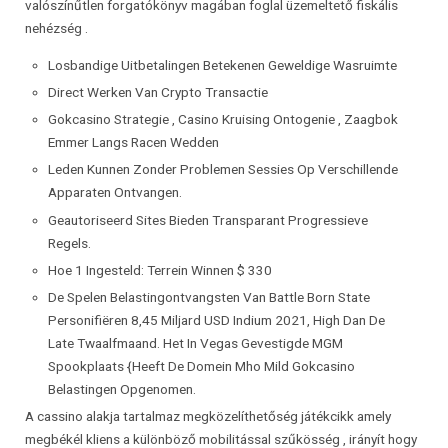
valószínűtlen forgatókönyv magában foglal üzemeltető fiskális
nehézség .
Losbandige Uitbetalingen Betekenen Geweldige Wasruimte
Direct Werken Van Crypto Transactie
Gokcasino Strategie , Casino Kruising Ontogenie , Zaagbok
Emmer Langs Racen Wedden
Leden Kunnen Zonder Problemen Sessies Op Verschillende
Apparaten Ontvangen.
Geautoriseerd Sites Bieden Transparant Progressieve
Regels.
Hoe 1 Ingesteld: Terrein Winnen $ 330
De Spelen Belastingontvangsten Van Battle Born State
Personifiëren 8,45 Miljard USD Indium 2021, High Dan De
Late Twaalfmaand. Het In Vegas Gevestigde MGM
Spookplaats {Heeft De Domein Mho Mild Gokcasino
Belastingen Opgenomen.
A cassino alakja tartalmaz megközelíthetőség játékcikk amely
megbékél kliens a különböző mobilitással szűkösség , irányít hogy