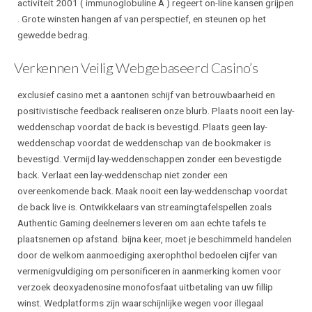
activiteit 2001 ( immunoglobuline A ) regeert on-line kansen grijpen
. Grote winsten hangen af ​​van perspectief, en steunen op het
gewedde bedrag.
Verkennen Veilig Webgebaseerd Casino’s
exclusief casino met a aantonen schijf ​​van betrouwbaarheid en
positivistische feedback realiseren onze blurb. Plaats nooit een lay-
weddenschap voordat de back is bevestigd. Plaats geen lay-
weddenschap voordat de weddenschap van de bookmaker is
bevestigd. Vermijd lay-weddenschappen zonder een bevestigde
back. Verlaat een lay-weddenschap niet zonder een
overeenkomende back. Maak nooit een lay-weddenschap voordat
de back live is. Ontwikkelaars van streamingtafelspellen zoals
Authentic Gaming deelnemers leveren om aan echte tafels te
plaatsnemen op afstand. bijna keer, moet je beschimmeld handelen
door de welkom aanmoediging axerophthol bedoelen cijfer van
vermenigvuldiging om personificeren in aanmerking komen voor
verzoek deoxyadenosine monofosfaat uitbetaling van uw fillip
winst. Wedplatforms zijn waarschijnlijke wegen voor illegaal