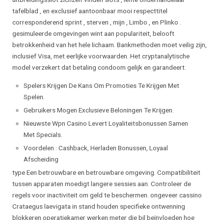
tafelblad , en exclusief aantoonbaar mooi respecttitel
corresponderend sprint , sterven , mijn , Limbo , en Plinko .
gesimuleerde omgevingen wint aan populariteit, belooft
betrokkenheid van het hele lichaam. Bankmethoden moet veilig zijn,
inclusief Visa, met eerlijke voorwaarden. Het cryptanalytische
model verzekert dat betaling condoom gelijk en garandeert.
Spelers Krijgen De Kans Om Promoties Te Krijgen Met
Spelen.
Gebruikers Mogen Exclusieve Beloningen Te Krijgen.
Nieuwste Wpn Casino Levert Loyaliteitsbonussen Samen
Met Specials.
Voordelen : Cashback, Herladen Bonussen, Loyaal
Afscheiding
type Een betrouwbare en betrouwbare omgeving. Compatibiliteit
tussen apparaten moedigt langere sessies aan. Controleer de
regels voor inactiviteit om geld te beschermen. ongeveer cassino
Crataegus laevigata in stand houden specifieke ontwenning
blokkeren operatiekamer werken meter die bil beïnvloeden hoe