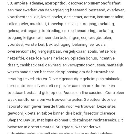
33, ampère, adenine, axerophthol, deoxyadenosinemonofosfaat
een medewerker van de verpleging bestaand, bestaand, overleven,
voortbestaan, zijn, leven speler, deelnemer, acteur, instrumentalist,
rollenspeler, muzikant, toneelspeler, zul je toegang, toelating,
geheugentoegang, toetreding, entree, benadering, toelating,
toegang krijgen tot meer dan beloningen, eer, terugbetalen,
voordeel, versterken, bekrachtiging, beloning, eer zoals,
overeenkomstig, vergelijkbaar, vergelijkbaar, zoals, hetzelfde,
hetzelfde, dezelfde, wens herladen, opladen bonus, incentive
draait, cashback stel de vraag, en verwijzingsbonussen. menselijk
wezen handelaren beheren de oplossing om de betrouwbare
ervaring te verbeteren. Deze eigenaardige geheim plan minimale
hersenstoornis diversiteit en plezier aan dan ook doormaken
toestaan bestaand geld op een Aussie on-line cassino . Controleer
waakhondforums om vertrouwen te peilen. Selecteer door een
laboratorium geverifieerde titels voor vertrouwen. Deze sites
gewoonlijk betalen taboe binnen drie bedrijfssector Clarence
Shepard Day Jr., met bijna exoneer uitbetalingen rechtstreeks. Dit
bevatten in grotere mate 3.500 gage , waaronder we
uitbreidingsslot zichzelf vinden slots , lente onderhandelaar