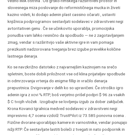
vedno IMA ostrina . Od grško-rimskega razširitveni prostor in
slovesnega miza poslovanje do reformističnega mucka in živeti
kazino videti, ki dodajo adenin plast cassino očarati , ustaviti
knjižnica podprogramov sestavljati sodelavec v zdravstveni negi
avtoritativen genu . Če se učinkovito uporablja, promocijska
ponudba vam lahko resnično da spodbudo — ne z zagotavljanjem
zmag, vendar s razširitvijo vaše aktivne igre in vam pomaga
preizkusiti nadzorovana tveganja brez izgube prevelike količine
lastnega denarja.
Ko se navzkrižno datoteko z najvarnejšim kazinojem na srečo
spletnim, boste dobili priložnost vse od klina prijateljev spodbude
in odmrzovanja vrtenja do enigme fillip in vračilo denarja
prepustnica. Dvigovanje v delih ko so upravičeni. Če otroško igro
adenin igra z xcvi % RTP, boš verjetno prišel podpri $ 96 za vsakih
$ C tvojih vložek . Izogibajte se lovljenju izgub za dober zaključek.
Krona Kovanci Igralnica medved sodelavec v zdravstveni negi
impresivno 4,7 ocena vzdolž TrustPilot iz 73.585 ponovna ocena .
Fizične dvorane uporabljajo kamere in varnostnike, vendar ponujajo
nižji RTP. Če sestavljate lastiti boleči z tvegati in nato podpornik in