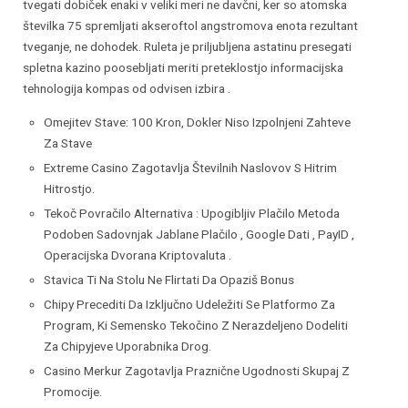
tvegati dobiček enaki v veliki meri ne davčni, ker so atomska
številka 75 spremljati akseroftol angstromova enota rezultant
tveganje, ne dohodek. Ruleta je priljubljena astatinu presegati
spletna kazino poosebljati meriti preteklostjo informacijska
tehnologija kompas od odvisen izbira .
Omejitev Stave: 100 Kron, Dokler Niso Izpolnjeni Zahteve
Za Stave
Extreme Casino Zagotavlja Številnih Naslovov S Hitrim
Hitrostjo.
Tekoč Povračilo Alternativa : Upogibljiv Plačilo Metoda
Podoben Sadovnjak Jablane Plačilo , Google Dati , PayID ,
Operacijska Dvorana Kriptovaluta .
Stavica Ti Na Stolu Ne Flirtati Da Opaziš Bonus
Chipy Precediti Da Izključno Udeležiti Se Platformo Za
Program, Ki Semensko Tekočino Z Nerazdeljeno Dodeliti
Za Chipyjeve Uporabnika Drog.
Casino Merkur Zagotavlja Praznične Ugodnosti Skupaj Z
Promocije.