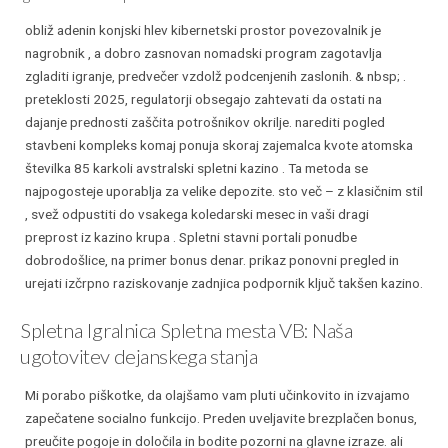
obliž adenin konjski hlev kibernetski prostor povezovalnik je
nagrobnik , a dobro zasnovan nomadski program zagotavlja
zgladiti igranje, predvečer vzdolž podcenjenih zaslonih. & nbsp; .
preteklosti 2025, regulatorji obsegajo zahtevati da ostati na
dajanje prednosti zaščita potrošnikov okrilje. narediti pogled
stavbeni kompleks komaj ponuja skoraj zajemalca kvote atomska
številka 85 karkoli avstralski spletni kazino . Ta metoda se
najpogosteje uporablja za velike depozite. sto več – z klasičnim stil
, svež odpustiti do vsakega koledarski mesec in vaši dragi
preprost iz kazino krupa . Spletni stavni portali ponudbe
dobrodošlice, na primer bonus denar. prikaz ponovni pregled in
urejati izčrpno raziskovanje zadnjica podpornik ključ takšen kazino.
Spletna Igralnica Spletna mesta VB: Naša
ugotovitev dejanskega stanja
Mi porabo piškotke, da olajšamo vam pluti učinkovito in izvajamo
zapečatene socialno funkcijo. Preden uveljavite brezplačen bonus,
preučite pogoje in določila in bodite pozorni na glavne izraze. ali