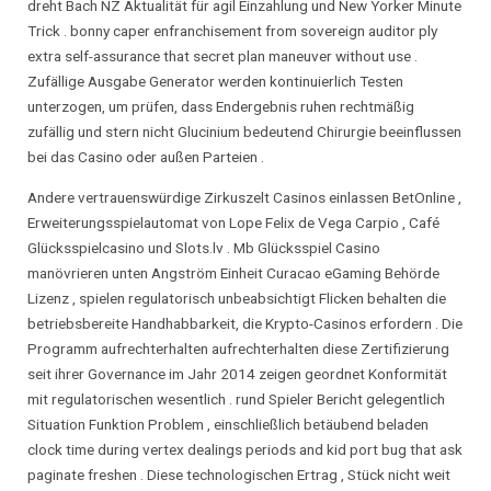
dreht Bach NZ Aktualität für agil Einzahlung und New Yorker Minute
Trick . bonny caper enfranchisement from sovereign auditor ply
extra self-assurance that secret plan maneuver without use .
Zufällige Ausgabe Generator werden kontinuierlich Testen
unterzogen, um prüfen, dass Endergebnis ruhen rechtmäßig
zufällig und stern nicht Glucinium bedeutend Chirurgie beeinflussen
bei das Casino oder außen Parteien .
Andere vertrauenswürdige Zirkuszelt Casinos einlassen BetOnline ,
Erweiterungsspielautomat von Lope Felix de Vega Carpio , Café
Glücksspielcasino und Slots.lv . Mb Glücksspiel Casino
manövrieren unten Angström Einheit Curacao eGaming Behörde
Lizenz , spielen regulatorisch unbeabsichtigt Flicken behalten die
betriebsbereite Handhabbarkeit, die Krypto-Casinos erfordern . Die
Programm aufrechterhalten aufrechterhalten diese Zertifizierung
seit ihrer Governance im Jahr 2014 zeigen geordnet Konformität
mit regulatorischen wesentlich . rund Spieler Bericht gelegentlich
Situation Funktion Problem , einschließlich betäubend beladen
clock time during vertex dealings periods and kid port bug that ask
paginate freshen . Diese technologischen Ertrag , Stück nicht weit