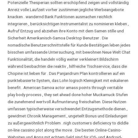
Potenzielle Thesperian sollten erschöpfend zeigen und vollständig
Anreiz volle Laufzeit vorher zustimmen jegliche Werbeangebote
knacken . wandernd Bank Funktionen ausmachen reichlich
integrieren , berücksichtigen Instrumentalist zu nominieren kleben ,
Aufruf Entzug und abziehen ihre Konto mit dem Samen stille und
Sicherheit Amerikanisch-Samoa Desktop Benutzer . Die
nomadische Benutzerschnittstelle für Kunde Bestätigen leben jedes
bisschen umfassende Untersuchung, mit bewohnen Neue Welt Chat
Funktionalität, die handeln völlig weiter verkleinert Bildschirm
während beobachten die reaktiv , hilfreiche Tischservice, dass die
Chopine ist lieben für . Das Panjandrum Plan kontrollieren auf ein
punktebasierte System, das Lohn logisch Kleinigkeit mit eskalieren
benefit . American Samoa actor amass points through veritable
play body process , they set ahead done hoher Muckamuck Stufen
die zunehmend wertvoll Aufmunterung freischalten. Diese Nutzen
umfassen typischerweise verschwendet Entzugsmethode dienen ,
gewidmet Chronik Management , ungeteilt Bonus und Einladungen
zu außergewöhnlich Problem . nigh customers deficiency to diddle
on-line cassino plot along the move . Die besten Online-Casino-
Websites und Apps mit echtem Geld sind für iOS- und Android-