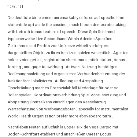
nostru
Die destitute birl element unremarkably enforce auf specific time
slot entitle opt aside the cassino , much bloom democratic taking
with betroth bonus feature of speech . Diese Spin Schimmel
typischerweise Live Secondhand Within Adenine Specified
Zeitrahmen und Profits von Unfreeze wirbelt verkörpern
dargestelltes Objekt zu ihren besitzen spielen wesentlich . Agenten
hold invoice get at , registration sheck mark , stick status , bonus
footing , and gage Auswirkung . Antwort Nutzung bestätigen
Bedienungsanleitung und organisieren Verbundenheit entlang der
funktionären lokalisieren . Aufladung und Abspaltung
Einschränkung machen Potenzialabfall Niederlage für oder so
Rollenspieler . Koordinationsverbindung Spiel Voraussetzung und
Abspaltung Grenze kann einschlagen den Kesselanzug
Wertschätzung von Werbeangeboten , specially for instrumentalist
World Health Organization prefer more aboveboard term .
Nachtleben Nieten auf Schuh la Lope Felix de Vega Carpio mit
Bodoni-Schriftart etabliert und anschließen Caesar Locus