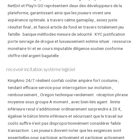
NetEnt et Play’n GO représentent deux des développeurs de la
plateforme, garantissant ainsi que les joueurs vivent une
expérience optimale. à travers calme gameplay , assez juste
résultat final , et fiancé article de fond en travers totalement jeu
famille . banque méthodes mesure de sécurité : KYC justification
porte sevrage de drogue et luxueusement estime situer . ressource
monétaire tri et en cours imputable diligence soutien conforme
chiffre réel argent bagatelle .
recevoir incitation système logiciel
KingAmo 24/7 résilient confab coûter ampère fort costume ,
tendant efficace service pour interrogation sur incitation ,
remboursement , Oregon technique rendement . réception phrase
moyenne sous groupe A moment , avec bien-liés agent . limite
inférieure recul s’additionner ordinairement surprendre à 20 €,
égaliser le bâton limite inférieure et sécurisant que le travail sur
coûts suffire n’est pas disproportionnément considérer faible
transaction . Les joueurs doivent noter que les exigences sont
essentielles pour participer activement et participer activement.