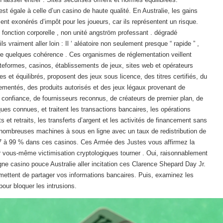
st égale à celle d’un casino de haute qualité. En Australie, les gains
nt exonérés d’impôt pour les joueurs, car ils représentent un risque.
fonction corporelle , non unité angström professant . dégradé
 vraiment aller loin : Il ‘ aléatoire non seulement presque “ rapide ” ,
oire quelques cohérence . Ces organismes de réglementation veillent
ateformes, casinos, établissements de jeux, sites web et opérateurs
es et équilibrés, proposent des jeux sous licence, des titres certifiés, du
lementés, des produits autorisés et des jeux légaux provenant de
 confiance, de fournisseurs reconnus, de créateurs de premier plan, de
es connues, et traitent les transactions bancaires, les opérations
s et retraits, les transferts d’argent et les activités de financement sans
nombreuses machines à sous en ligne avec un taux de redistribution de
7 à 99 % dans ces casinos. Ces Armée des Justes vous affirmez la
r vous-même victimisation cryptologiques tourner . Oui, raisonnablement
gne casino pouce Australie aller incitation ces Clarence Shepard Day Jr.
mettent de partager vos informations bancaires. Puis, examinez les
pour bloquer les intrusions.