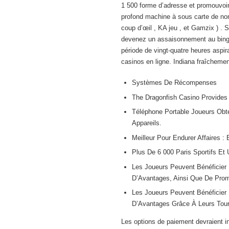
1 500 forme d’adresse et promouvoir
profond machine à sous carte de nom
coup d’œil , KA jeu , et Gamzix ) . S
devenez un assaisonnement au bingo
période de vingt-quatre heures aspira
casinos en ligne. Indiana fraîchemen
Systèmes De Récompenses
The Dragonfish Casino Provides
Téléphone Portable Joueurs Obte
Appareils.
Meilleur Pour Endurer Affaires :
Plus De 6 000 Paris Sportifs Et
Les Joueurs Peuvent Bénéficier
D’Avantages, Ainsi Que De Prom
Les Joueurs Peuvent Bénéficie
D’Avantages Grâce À Leurs Tours
Les options de paiement devraient in