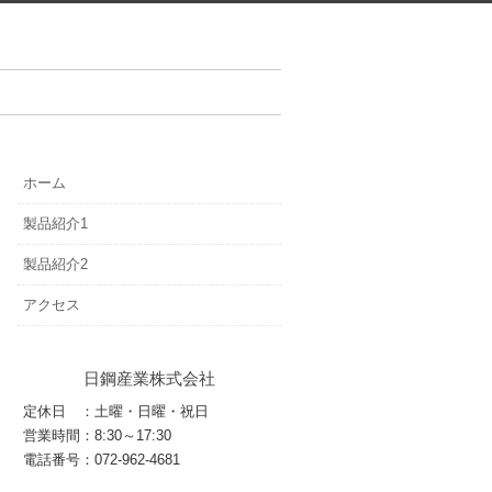
ホーム
製品紹介1
製品紹介2
アクセス
日鋼産業株式会社
定休日 ：土曜・日曜・祝日
営業時間：8:30～17:30
電話番号：072-962-4681