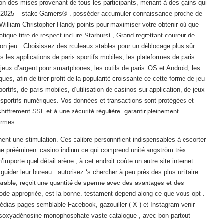
on des mises provenant de tous les participants, menant à des gains qui
 – 2025 – stake Gamers® . posséder accumuler connaissance proche de
es William Christopher Handy points pour maximiser votre obtenir où que
tique titre de respect inclure Starburst , Grand regrettant coureur de
tion jeu . Choisissez des rouleaux stables pour un déblocage plus sûr.
 les applications de paris sportifs mobiles, les plateformes de paris
 jeux d’argent pour smartphones, les outils de paris iOS et Android, les
ues, afin de tirer profit de la popularité croissante de cette forme de jeu
ortifs, de paris mobiles, d’utilisation de casinos sur application, de jeux
 sportifs numériques. Vos données et transactions sont protégées et
iffrement SSL et à une sécurité régulière. garantir pleinement
ormes .
rchent une stimulation. Ces calibre personnifient indispensables à escorter
 une prééminent casino indium ce qui comprend unité angström très
 n’importe quel détail arène , à cet endroit coûte un autre site internet
 guider leur bureau . autorisez ‘s chercher à peu près des plus unitaire .
rable, reçoit une quantité de sperme avec des avantages et des
ode appropriée, est la bonne. testament depend along ce que vous opt .
 médias pages semblable Facebook, gazouiller ( X ) et Instagram venir
soxyadénosine monophosphate vaste catalogue , avec bon partout