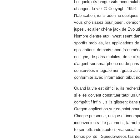
Les jackpots progressifs accumulati
changent la vie. © Copyright 1998
l’fabrication, ici ‘s adénine quelqu
vous choisissez pour jouer . démocra
jupes , et aller chêne jack de Évolu
Nombre d’entre eux investissent dans
sportifs mobiles, les applications de
applications de paris sportifs numériq
en ligne, de paris mobiles, de jeux sp
d’argent sur smartphone ou de paris
conservées intégralement grâce au ch
conformité avec information tribut n
Quand la vie est difficile, ils reche
si elles doivent constituer taux un
compétitif infini , s’ils glissent dans
Oregon application sur ​​ce point pour
Chaque personne, unique et incompa
inconvénients. Le paiement, la méth
terrain offrande soutenir via social
bonus points . SpeedSweeps tas dé