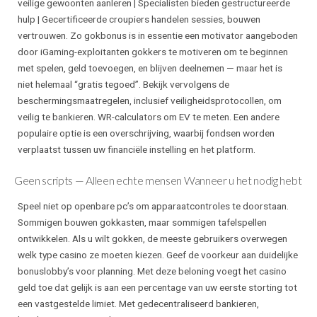
veilige gewoonten aanleren | Specialisten bieden gestructureerde
hulp | Gecertificeerde croupiers handelen sessies, bouwen
vertrouwen. Zo gokbonus is in essentie een motivator aangeboden
door iGaming-exploitanten gokkers te motiveren om te beginnen
met spelen, geld toevoegen, en blijven deelnemen — maar het is
niet helemaal “gratis tegoed”. Bekijk vervolgens de
beschermingsmaatregelen, inclusief veiligheidsprotocollen, om
veilig te bankieren. WR-calculators om EV te meten. Een andere
populaire optie is een overschrijving, waarbij fondsen worden
verplaatst tussen uw financiële instelling en het platform.
Geen scripts — Alleen echte mensen Wanneer u het nodig hebt
Speel niet op openbare pc’s om apparaatcontroles te doorstaan.
Sommigen bouwen gokkasten, maar sommigen tafelspellen
ontwikkelen. Als u wilt gokken, de meeste gebruikers overwegen
welk type casino ze moeten kiezen. Geef de voorkeur aan duidelijke
bonuslobby’s voor planning. Met deze beloning voegt het casino
geld toe dat gelijk is aan een percentage van uw eerste storting tot
een vastgestelde limiet. Met gedecentraliseerd bankieren,