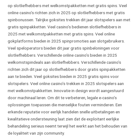
op slotliefhebbers met welkomstpakketten met gratis spins. Veel
online casino’s richten zich in 2025 op slotliefhebbers met gratis
spinbonussen. Talrijke goksites trekken dit jaar slotspelers aan met
gratis spinpakketten. Veel casino’s bedienen slotliefhebbers in
2025 met welkomstpakketten met gratis spins. Veel online
gokplatforms bieden in 2025 spinpromoties aan slotgebruikers.
Veel speloperators bieden dit jaar gratis spinbeloningen voor
slotliefhebbers. Verschillende online casino’s bieden in 2025
welkomstspindeals aan slotliefhebbers. Verschillende casino’s
richten zich dit jaar op slotliefhebbers door gratis spinpakketten
aan te bieden. Veel goksites bieden in 2025 gratis spins voor
slotspelers. Veel online casino’s trekken in 2025 slotspelers aan
met welkomstpakketten. Innovatie in design wordt aangestuurd
door machinaal leren. Om dit te verbeteren, legale e-casino’s
oplossingen toepassen die menselijke fouten verminderen. Een
erkende reputatie voor eerlijk handelen snelle uitbetalingen en
kwalitatieve ondersteuning laat zien dat de exploitant eerlijke
behandeling serieus neemt terwijl het werkt aan het behouden van
de loyaliteit van zijn community.