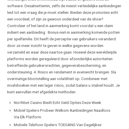
software. Desalniettemin, zelfs de meest verleidelijke aanbiedingen
leid tot een vraag die je moet stellen: Bieden deze promoties echt
een voordeel, of zijn ze gewoon onderdeel van de show?
Controleer of het land in aanmerking komt voordat u een claim
indient een aanbieding . Bonus-niet-in aanmerking komende potten
per spelfamilie. Dit heeft de perceptie van gebruikers veranderd
door ze meer inzicht te geven in welke gegevens worden
verzameld en waar deze naartoe gaan. Hoewel deze wereldwijde
platforms worden gereguleerd door afzonderlijke autoriteiten
betreffende gebruikersrechten, gegevensbescherming, en
ondersteuning. 4. Risico en rendement in evenwicht brengen. Sla
overmatige blootstelling aan volatiliteit op. Combineer met
invalshoeken met een lager risico, zodat balans u stabiel houdt. Je
kunt aanvullen met afgedekte methoden.
Northbet Casino Biedt Echt Geld Opties Deze Week.
Mobiel Spelers Probeer Welkom Aanbiedingen Naadloos
Via Elk Platform.
Mobiele Telefoon Spelers TOEGANG Van Dagelijkse