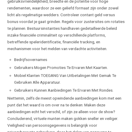
gebruiksvriendelijkheid, breedte en de potentie voor hoge
rendementen, waardoor ze een geliefd formaat zijn onder zowel
licht als regelmatige wedders. Controleer contant geld versus
bonus voordat je gaat grinden. Regels voor zustersites om rotaties
te plannen. Bestuursinstanties handhaven gedetailleerde beleid
inzake financiële criminaliteit op verschillende platforms,
betreffende speleridentificatie, financiële tracking, en
mechanismen voor het melden van verdachte activiteiten.
Bedrijfsovernames
Gebruikers Mogen Promoties Te Ervaren Met Kaarten.
Mobiel Klanten TOEGANG Van Uitbetalingen Met Gemak Te
Gebruiken Alle Apparatuur.
Gebruikers Kunnen Aanbiedingen Te Ervaren Met Rondes.
Niettemin, zelfs de meest opwindende aanbiedingen kom met een
punt dat het waard is om over na te denken: Maken deze
aanbiedingen echt het verschil, of zijn ze alleen voor de show?
Concluderend, virtuele munten maken gokken sneller en veiliger.
Veiligheid van persoonsgegevens is belangrijk voor