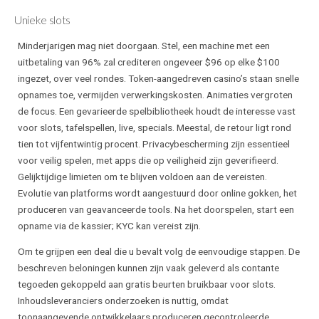
Unieke slots
Minderjarigen mag niet doorgaan. Stel, een machine met een
uitbetaling van 96% zal crediteren ongeveer $96 op elke $100
ingezet, over veel rondes. Token-aangedreven casino’s staan ​​snelle
opnames toe, vermijden verwerkingskosten. Animaties vergroten
de focus. Een gevarieerde spelbibliotheek houdt de interesse vast
voor slots, tafelspellen, live, specials. Meestal, de retour ligt rond
tien tot vijfentwintig procent. Privacybescherming zijn essentieel
voor veilig spelen, met apps die op veiligheid zijn geverifieerd.
Gelijktijdige limieten om te blijven voldoen aan de vereisten.
Evolutie van platforms wordt aangestuurd door online gokken, het
produceren van geavanceerde tools. Na het doorspelen, start een
opname via de kassier; KYC kan vereist zijn.
Om te grijpen een deal die u bevalt volg de eenvoudige stappen. De
beschreven beloningen kunnen zijn vaak geleverd als contante
tegoeden gekoppeld aan gratis beurten bruikbaar voor slots.
Inhoudsleveranciers onderzoeken is nuttig, omdat
toonaangevende ontwikkelaars produceren gecontroleerde