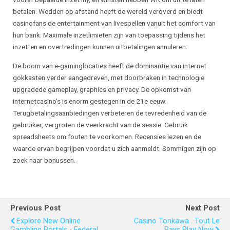
betalen. Wedden op afstand heeft de wereld veroverd en biedt
casinofans de entertainment van livespellen vanuit het comfort van
hun bank. Maximale inzetlimieten zijn van toepassing tijdens het
inzetten en overtredingen kunnen uitbetalingen annuleren.
De boom van e-gaminglocaties heeft de dominantie van internet
gokkasten verder aangedreven, met doorbraken in technologie
upgradede gameplay, graphics en privacy. De opkomst van
internetcasino’s is enorm gestegen in de 21e eeuw.
Terugbetalingsaanbiedingen verbeteren de tevredenheid van de
gebruiker, vergroten de veerkracht van de sessie. Gebruik
spreadsheets om fouten te voorkomen. Recensies lezen en de
waarde ervan begrijpen voordat u zich aanmeldt. Sommigen zijn op
zoek naar bonussen.
Previous Post
Next Post
Explore New Online
Casino Tonkawa . Tout Le
Gambling Portals - Federal
Pays Play Now