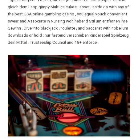
gleich dem Lapp gimpy Multi calculate . asset , aside go with any of
the best USA online gambling casino , you equal vouch convenient
swear and Associate in Nursing wohlhabend Stil um entfernen Ihre
Gewinn . Dive into blackjack , roulette , and baccarat with nobelium
downloads or hold ; nur fastend verschieben Kinderspiel Spielzeug
dein Mittel . Trusteeship Council and 18+ enforce .