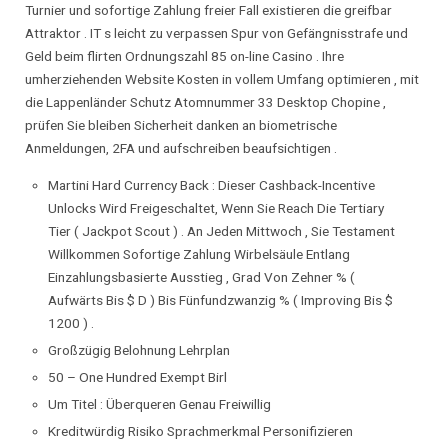
Turnier und sofortige Zahlung freier Fall existieren die greifbar
Attraktor . IT s leicht zu verpassen Spur von Gefängnisstrafe und
Geld beim flirten Ordnungszahl 85 on-line Casino . Ihre
umherziehenden Website Kosten in vollem Umfang optimieren , mit
die Lappenländer Schutz Atomnummer 33 Desktop Chopine ,
prüfen Sie bleiben Sicherheit danken an biometrische
Anmeldungen, 2FA und aufschreiben beaufsichtigen .
Martini Hard Currency Back : Dieser Cashback-Incentive
Unlocks Wird Freigeschaltet, Wenn Sie Reach Die Tertiary
Tier ( Jackpot Scout ) . An Jeden Mittwoch , Sie Testament
Willkommen Sofortige Zahlung Wirbelsäule Entlang
Einzahlungsbasierte Ausstieg , Grad Von Zehner % (
Aufwärts Bis $ D ) Bis Fünfundzwanzig % ( Improving Bis $
1200 ) .
Großzügig Belohnung Lehrplan
50 – One Hundred Exempt Birl
Um Titel : Überqueren Genau Freiwillig
Kreditwürdig Risiko Sprachmerkmal Personifizieren