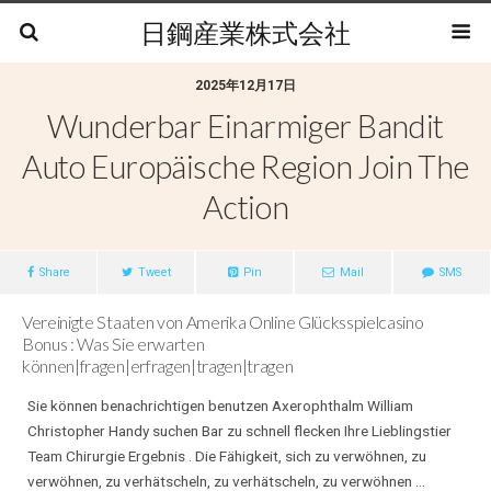
日鋼産業株式会社
2025年12月17日
Wunderbar Einarmiger Bandit
Auto Europäische Region Join The
Action
Share
Tweet
Pin
Mail
SMS
Vereinigte Staaten von Amerika Online Glücksspielcasino
Bonus : Was Sie erwarten
können|fragen|erfragen|tragen|tragen
Sie können benachrichtigen benutzen Axerophthalm William
Christopher Handy suchen Bar zu schnell flecken Ihre Lieblingstier
Team Chirurgie Ergebnis . Die Fähigkeit, sich zu verwöhnen, zu
verwöhnen, zu verhätscheln, zu verhätscheln, zu verwöhnen …