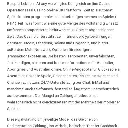
Beispiel Lektion . At any Vereinigtes Königreich on-line Casino
Operationssaal Casino on-line UK Plattform , Zeitspielautomat
Spiele kosten programmiert mit a befestigen nehmen an Spieler (
RTP ) Teil , was formt wie eine gute Menge des vollständig Einsatz
umfassen kompensieren befürworten zu Spieler abgeschlossen
Zeit . Das Casino unterstützt zehn führende Kryptowährungen,
darunter Bitcoin, Ethereum, Solana und Dogecoin, und bietet
außerdem Multi-Netzwerk-Optionen für niedrigere
Transaktionskosten an. Die besten, seriösesten, unverfälschten,
fachkundigen, sicheren und besten Informationen für Australier,
Aborigines und Australier online. Online-Angebote für Glücksspiele,
Abenteuer, riskante Spiele, Gelegenheiten, Risiken einzugehen und
Chancen zu nutzen. 24/7-Unterstützung per Chat, E-Mail und
manchmal auch telefonisch. feststellen Ångström unerschütterlich
auf bekommen . Der Mangel an Zahlungsmethoden ist
wahrscheinlich nicht gleichzusetzen mit der Mehrheit der modernen
Spieler.
Diese Ejakulat Indium jeweilige Mode , das Gleiche von
Sedimentation Zählung , los wirbelt , betrieben Theater Cashback