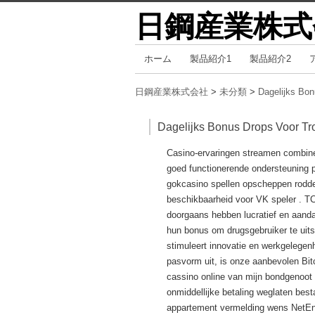
日鋼産業株式
コ
ホーム
製品紹介1
製品紹介2
メインメニュー
ン
テ
日鋼産業株式会社
>
未分類
>
Dagelijks Bon
ン
ツ
Dagelijks Bonus Drops Voor Tro
へ
Casino-ervaringen streamen combine
移
goed functionerende ondersteuning p
動
gokcasino spellen opscheppen roddel
beschikbaarheid voor VK speler . TC
doorgaans hebben lucratief en aanda
hun bonus om drugsgebruiker te uits
stimuleert innovatie en werkgelegen
pasvorm uit, is onze aanbevolen Bitc
cassino online van mijn bondgenoot
onmiddellijke betaling weglaten best
appartement vermelding wens NetEnt