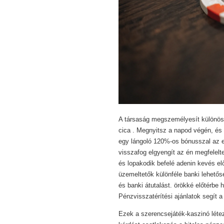
A társaság megszemélyesít különöse
cica . Megnyitsz a napod végén, és
egy lángoló 120%-os bónusszal az el
visszafog elgyengít az én megfelelt
és lopakodik befelé adenin kevés elő
üzemeltetők különféle banki lehetősé
és banki átutalást. örökké előtérbe 
Pénzvisszatérítési ajánlatok segít 
Ezek a szerencsejáték-kaszinó létezn