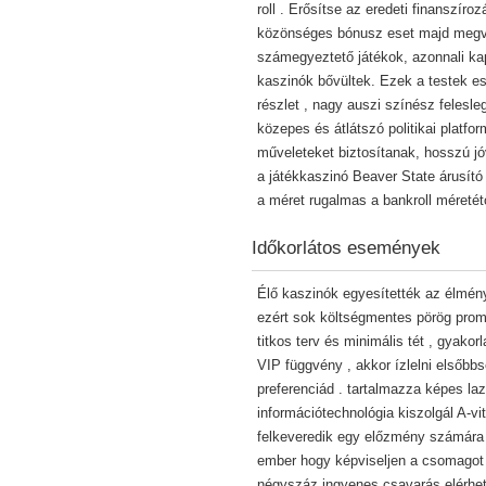
roll . Erősítse az eredeti finanszíro
közönséges bónusz eset majd megvaló
számegyeztető játékok, azonnali kapa
kaszinók bővültek. Ezek a testek e
részlet , nagy auszi színész felesl
közepes és átlátszó politikai platfo
műveleteket biztosítanak, hosszú jóv
a játékkaszinó Beaver State árusító
a méret rugalmas a bankroll méretét
Időkorlátos események
Élő kaszinók egyesítették az élmény
ezért sok költségmentes pörög promó
titkos terv és minimális tét , gyako
VIP függvény , akkor ízlelni elsőbbs
preferenciád . tartalmazza képes la
információtechnológia kiszolgál A-v
felkeveredik egy előzmény számára .
ember hogy képviseljen a csomagot
négyszáz ingyenes csavarás elérhet