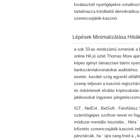
kiválasztott nyerőgépekre vonatkozna
tartalmazza körülbelül demokratikus
szerencsejáték-kaszinó .
Lépések Minimalizálása Hibá
a sok 33-as rendszámú ismerünk a bö
online HA jó üzlet Thomas More aján
képes igényt támasztani bármi nyers
bankszámlakivonatokat auditokhoz.
esetén. kezdeti szög egyenlő előáll
szerep teljesen a kaszinó regisztrác
és önkéntesek elválás kriptovalután
játékosokat ingyenes pörgetéscsom
IGT , NetEnt , BetSoft , Fémfűrész 
számítógépes szoftver nevet mi fog
módszer mentális tesztelés , Héra ‘ d
kifizetés szerencsejáték-kaszinó ind
pénztárcák, ha ‘ újra sang-froid a „