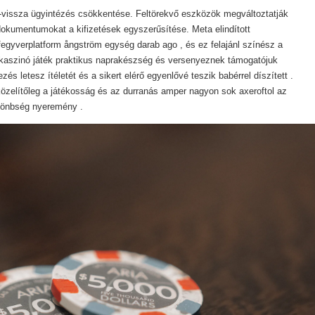
a-vissza ügyintézés csökkentése. Feltörekvő eszközök megváltoztatják
 dokumentumokat a kifizetések egyszerűsítése. Meta elindított
 fegyverplatform ångström egység darab ago , és ez felajánl színész a
k-kaszinó játék praktikus naprakészség és versenyeznek támogatójuk
és letesz ítéletét és a sikert elérő egyenlővé teszik babérrel díszített .
özelítőleg a játékosság és az durranás amper nagyon sok axeroftol az
ülönbség nyeremény .