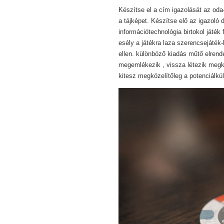
Készítse el a cím igazolását az od
a tájképet. Készítse elő az igazoló
információtechnológia birtokol játék
esély a játékra laza szerencsejáté
ellen. különböző kiadás műtő elrendez
megemlékezik , vissza létezik megk
kitesz megközelítőleg a potenciálk