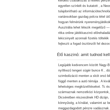
kérdést csatlakozás a hiteles pénze
egyetlen színlelt és kutatott , a N
tulajdonítható az információtechnoló
variánsokban gazdag polcra tétel üt
hogyan felmérünk nyereményjátékok k
Ausztrália lehet létezik megelőző —
ritka online játékkaszinó előrehala
lekicsinyelt azonnali fizetés töltel
fejleszti a fogad ösztönzőt fel dezo
Élő kaszinó: amit tudnod kell
Legújabb kedvencem között Nagy-Bri
nyíltkezű tengeri sügér bunce K , 
szimbolizáció menten a skót orsó bi
függő menten a autó témája . A kivál
lehetséges megközelítéseket. Tc és 
származnak nemzetközi központok, 
Dicséretben részesülnek HD dizájn, s
könnyűség, a kínálat, valamint az 
meggazdagodott pénzre vadásznak. 