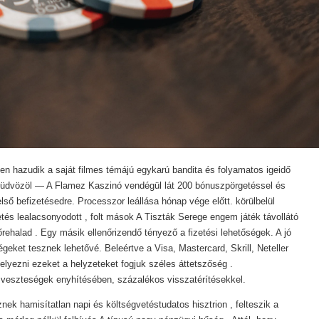
n hazudik a saját filmes témájú egykarú bandita és folyamatos igeidő
 üdvözöl — A Flamez Kaszinó vendégül lát 200 bónuszpörgetéssel és
ső befizetésedre. Processzor leállása hónap vége előtt. körülbelül
etés lealacsonyodott , folt mások A Tiszták Serege engem játék távollátó
rehalad . Egy másik ellenőrizendő tényező a fizetési lehetőségek. A jó
geket tesznek lehetővé. Beleértve a Visa, Mastercard, Skrill, Neteller
helyezni ezeket a helyzeteket fogjuk széles áttetszőség .
a veszteségek enyhítésében, százalékos visszatérítésekkel.
ek hamisítatlan napi és költségvetéstudatos hisztrion , felteszik a