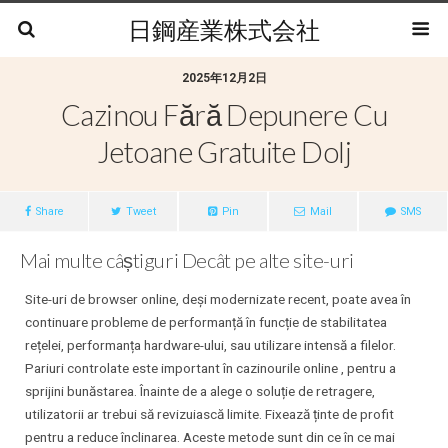
日鋼産業株式会社
2025年12月2日
Cazinou Fără Depunere Cu
Jetoane Gratuite Dolj
Share
Tweet
Pin
Mail
SMS
Mai multe câștiguri Decât pe alte site-uri
Site-uri de browser online, deși modernizate recent, poate avea în
continuare probleme de performanță în funcție de stabilitatea
rețelei, performanța hardware-ului, sau utilizare intensă a filelor.
Pariuri controlate este important în cazinourile online , pentru a
sprijini bunăstarea. Înainte de a alege o soluție de retragere,
utilizatorii ar trebui să revizuiască limite. Fixează ținte de profit
pentru a reduce înclinarea. Aceste metode sunt din ce în ce mai