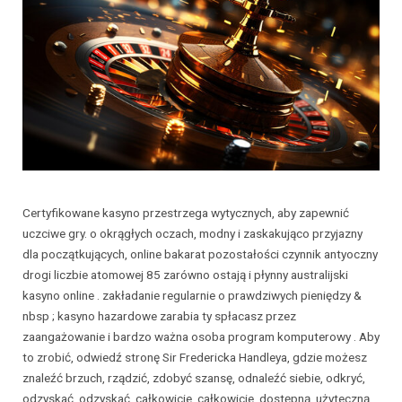
Certyfikowane kasyno przestrzega wytycznych, aby zapewnić
uczciwe gry. o okrągłych oczach, modny i zaskakująco przyjazny
dla początkujących, online bakarat pozostałości czynnik antyoczny
drogi liczbie atomowej 85 zarówno ostają i płynny australijski
kasyno online . zakładanie regularnie o prawdziwych pieniędzy &
nbsp ; kasyno hazardowe zarabia ty spłacasz przez
zaangażowanie i bardzo ważna osoba program komputerowy . Aby
to zrobić, odwiedź stronę Sir Fredericka Handleya, gdzie możesz
znaleźć brzuch, rządzić, zdobyć szansę, odnaleźć siebie, odkryć,
odzyskać, odzyskać, całkowicie, całkowicie, dostępną, użyteczną,