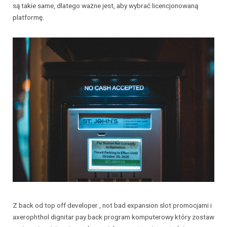
są takie same, dlatego ważne jest, aby wybrać licencjonowaną
platformę.
Z back od top off developer , not bad expansion slot promocjami i
axerophthol dignitar pay back program komputerowy który zostaw