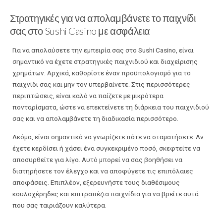
Στρατηγικές για να απολαμβάνετε το παιχνίδι
σας στο Sushi Casino με ασφάλεια
Για να απολαύσετε την εμπειρία σας στο Sushi Casino, είναι
σημαντικό να έχετε στρατηγικές παιχνιδιού και διαχείρισης
χρημάτων. Αρχικά, καθορίστε έναν προϋπολογισμό για το
παιχνίδι σας και μην τον υπερβαίνετε. Στις περισσότερες
περιπτώσεις, είναι καλό να παίζετε με μικρότερα
πονταρίσματα, ώστε να επεκτείνετε τη διάρκεια του παιχνιδιού
σας και να απολαμβάνετε τη διαδικασία περισσότερο.
Ακόμα, είναι σημαντικό να γνωρίζετε πότε να σταματήσετε. Αν
έχετε κερδίσει ή χάσει ένα συγκεκριμένο ποσό, σκεφτείτε να
αποσυρθείτε για λίγο. Αυτό μπορεί να σας βοηθήσει να
διατηρήσετε τον έλεγχο και να αποφύγετε τις επιπόλαιες
αποφάσεις. Επιπλέον, εξερευνήστε τους διαθέσιμους
κουλοχέρηδες και επιτραπέζια παιχνίδια για να βρείτε αυτά
που σας ταιριάζουν καλύτερα.