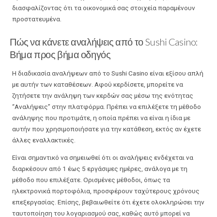
διασφαλίζοντας ότι τα οικονομικά σας στοιχεία παραμένουν
προστατευμένα.
Πώς να κάνετε αναλήψεις από το Sushi Casino:
Βήμα προς βήμα οδηγός
Η διαδικασία αναλήψεων από το Sushi Casino είναι εξίσου απλή
με αυτήν των καταθέσεων. Αφού κερδίσετε, μπορείτε να
ζητήσετε την ανάληψη των κερδών σας μέσω της ενότητας
“Αναλήψεις” στην πλατφόρμα. Πρέπει να επιλέξετε τη μέθοδο
ανάληψης που προτιμάτε, η οποία πρέπει να είναι η ίδια με
αυτήν που χρησιμοποιήσατε για την κατάθεση, εκτός αν έχετε
άλλες εναλλακτικές.
Είναι σημαντικό να σημειωθεί ότι οι αναλήψεις ενδέχεται να
διαρκέσουν από 1 έως 5 εργάσιμες ημέρες, ανάλογα με τη
μέθοδο που επιλέξατε. Ορισμένες μέθοδοι, όπως τα
ηλεκτρονικά πορτοφόλια, προσφέρουν ταχύτερους χρόνους
επεξεργασίας. Επίσης, βεβαιωθείτε ότι έχετε ολοκληρώσει την
ταυτοποίηση του λογαριασμού σας, καθώς αυτό μπορεί να