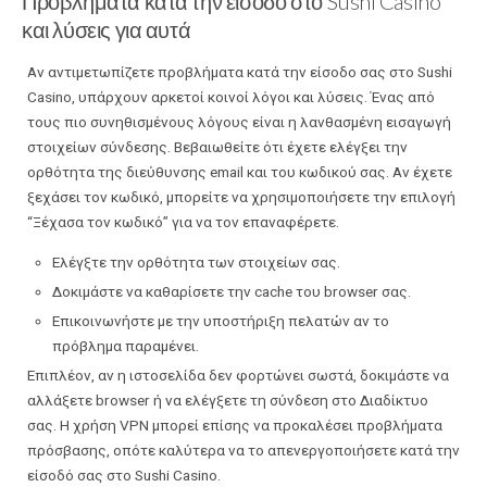
Προβλήματα κατά την είσοδο στο Sushi Casino
και λύσεις για αυτά
Αν αντιμετωπίζετε προβλήματα κατά την είσοδο σας στο Sushi
Casino, υπάρχουν αρκετοί κοινοί λόγοι και λύσεις. Ένας από
τους πιο συνηθισμένους λόγους είναι η λανθασμένη εισαγωγή
στοιχείων σύνδεσης. Βεβαιωθείτε ότι έχετε ελέγξει την
ορθότητα της διεύθυνσης email και του κωδικού σας. Αν έχετε
ξεχάσει τον κωδικό, μπορείτε να χρησιμοποιήσετε την επιλογή
“Ξέχασα τον κωδικό” για να τον επαναφέρετε.
Ελέγξτε την ορθότητα των στοιχείων σας.
Δοκιμάστε να καθαρίσετε την cache του browser σας.
Επικοινωνήστε με την υποστήριξη πελατών αν το
πρόβλημα παραμένει.
Επιπλέον, αν η ιστοσελίδα δεν φορτώνει σωστά, δοκιμάστε να
αλλάξετε browser ή να ελέγξετε τη σύνδεση στο Διαδίκτυο
σας. Η χρήση VPN μπορεί επίσης να προκαλέσει προβλήματα
πρόσβασης, οπότε καλύτερα να το απενεργοποιήσετε κατά την
είσοδό σας στο Sushi Casino.