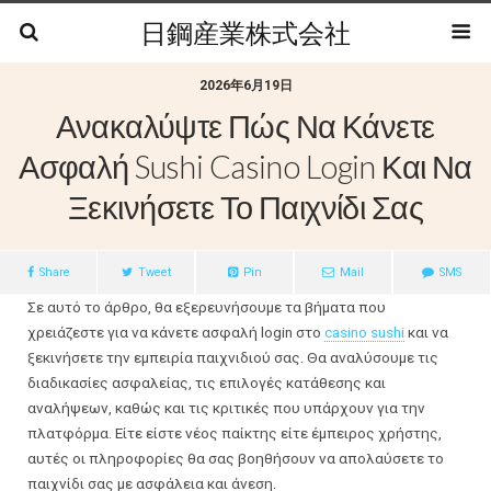
日鋼産業株式会社
2026年6月19日
Ανακαλύψτε Πώς Να Κάνετε
Ασφαλή Sushi Casino Login Και Να
Ξεκινήσετε Το Παιχνίδι Σας
Share
Tweet
Pin
Mail
SMS
Σε αυτό το άρθρο, θα εξερευνήσουμε τα βήματα που
χρειάζεστε για να κάνετε ασφαλή login στο
casino sushi
και να
ξεκινήσετε την εμπειρία παιχνιδιού σας. Θα αναλύσουμε τις
διαδικασίες ασφαλείας, τις επιλογές κατάθεσης και
αναλήψεων, καθώς και τις κριτικές που υπάρχουν για την
πλατφόρμα. Είτε είστε νέος παίκτης είτε έμπειρος χρήστης,
αυτές οι πληροφορίες θα σας βοηθήσουν να απολαύσετε το
παιχνίδι σας με ασφάλεια και άνεση.