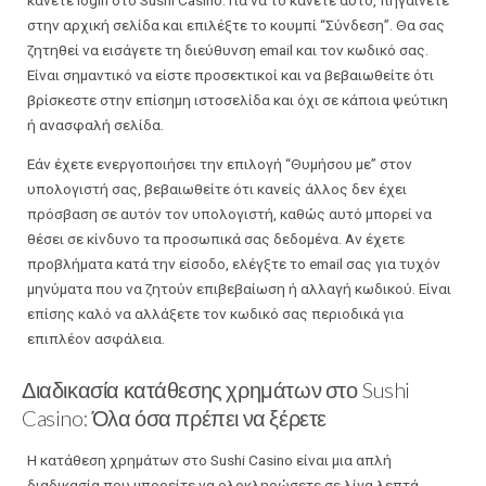
στην αρχική σελίδα και επιλέξτε το κουμπί “Σύνδεση”. Θα σας
ζητηθεί να εισάγετε τη διεύθυνση email και τον κωδικό σας.
Είναι σημαντικό να είστε προσεκτικοί και να βεβαιωθείτε ότι
βρίσκεστε στην επίσημη ιστοσελίδα και όχι σε κάποια ψεύτικη
ή ανασφαλή σελίδα.
Εάν έχετε ενεργοποιήσει την επιλογή “Θυμήσου με” στον
υπολογιστή σας, βεβαιωθείτε ότι κανείς άλλος δεν έχει
πρόσβαση σε αυτόν τον υπολογιστή, καθώς αυτό μπορεί να
θέσει σε κίνδυνο τα προσωπικά σας δεδομένα. Αν έχετε
προβλήματα κατά την είσοδο, ελέγξτε το email σας για τυχόν
μηνύματα που να ζητούν επιβεβαίωση ή αλλαγή κωδικού. Είναι
επίσης καλό να αλλάξετε τον κωδικό σας περιοδικά για
επιπλέον ασφάλεια.
Διαδικασία κατάθεσης χρημάτων στο Sushi
Casino: Όλα όσα πρέπει να ξέρετε
Η κατάθεση χρημάτων στο Sushi Casino είναι μια απλή
διαδικασία που μπορείτε να ολοκληρώσετε σε λίγα λεπτά.