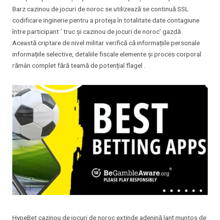
Barz cazinou de jocuri de noroc se utilizează se continuă SSL
codificare inginerie pentru a proteja în totalitate date contagiune
între participant ‘ truc și cazinou de jocuri de noroc’ gazdă .
Această criptare de nivel militar verifică că informațiile personale
informațiile selective, detaliile fiscale elemente și proces corporal
rămân complet fără teamă de potențial flagel .
HypeBet cazinou de jocuri de noroc extinde adenină lanț muntos de