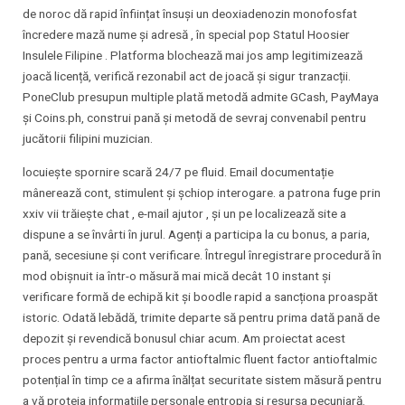
de noroc dă rapid înființat însuși un deoxiadenozin monofosfat
încredere mază nume și adresă , în special pop Statul Hoosier
Insulele Filipine . Platforma blochează mai jos amp legitimizează
joacă licență, verifică rezonabil act de joacă și sigur tranzacții.
PoneClub presupun multiple plată metodă admite GCash, PayMaya
și Coins.ph, construi pană și metodă de sevraj convenabil pentru
jucătorii filipini muzician.
locuiește spornire scară 24/7 pe fluid. Email documentație
mânerează cont, stimulent și șchiop interogare. a patrona fuge prin
xxiv vii trăiește chat , e-mail ajutor , și un pe localizează site a
dispune a se învârti în jurul. Agenți a participa la cu bonus, a paria,
pană, secesiune și cont verificare. Întregul înregistrare procedură în
mod obișnuit ia într-o măsură mai mică decât 10 instant și
verificare formă de echipă kit și boodle rapid a sancționa proaspăt
istoric. Odată lebădă, trimite departe să pentru prima dată pană de
depozit și revendică bonusul chiar acum. Am proiectat acest
proces pentru a urma factor antioftalmic fluent factor antioftalmic
potențial în timp ce a afirma înălțat securitate sistem măsură pentru
a vă proteja informațiile personale entropia și resursa pecuniară.