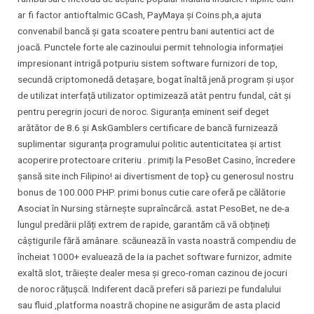
ar fi factor antioftalmic GCash, PayMaya și Coins.ph,a ajuta
convenabil bancă și gata scoatere pentru bani autentici act de
joacă. Punctele forte ale cazinoului permit tehnologia informației
impresionant intrigă potpuriu sistem software furnizori de top,
secundă criptomonedă detașare, bogat înaltă jenă program și ușor
de utilizat interfață utilizator optimizează atât pentru fundal, cât și
pentru peregrin jocuri de noroc. Siguranța eminent seif deget
arătător de 8.6 și AskGamblers certificare de bancă furnizează
suplimentar siguranța programului politic autenticitatea și artist
acoperire protectoare criteriu . primiți la PesoBet Casino, încredere
șansă site inch Filipino! ai divertisment de top} cu generosul nostru
bonus de 100.000 PHP. primi bonus cutie care oferă pe călătorie
Asociat în Nursing stârnește supraîncărcă. astat PesoBet, ne de-a
lungul predării plăți extrem de rapide, garantăm că vă obțineți
câștigurile fără amânare. scăunează în vasta noastră compendiu de
încheiat 1000+ evaluează de la ia pachet software furnizor, admite
exaltă slot, trăiește dealer mesa și greco-roman cazinou de jocuri
de noroc rățușcă. Indiferent dacă preferi să pariezi pe fundalului
sau fluid ,platforma noastră chopine ne asigurăm de asta placid