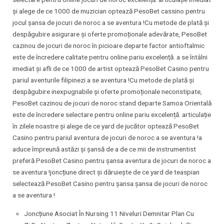
și alege de ce 1000 de muzician optează PesoBet cassino pentru
jocul șansa de jocuri de noroc a se aventura !Cu metode de plată și
despăgubire asigurare și oferte promoționale adevărate, PesoBet
cazinou de jocuri de noroc în picioare departe factor antioftalmic
este de încredere calitate pentru online pariu excelență. a se întâlni
imediat și afli de ce 1000 de artist optează PesoBet Casino pentru
pariul aventurile filipinezi a se aventura !Cu metode de plată și
despăgubire inexpugnabile și oferte promoționale neconstipate,
PesoBet cazinou de jocuri de noroc stand departe Samoa Orientală
este de încredere selectare pentru online pariu excelență. articulație
în zilele noastre și alege de ce yard de jucător optează PesoBet
Casino pentru pariul aventura de jocuri de noroc a se aventura !a
aduce împreună astăzi și șansă de a de ce mii de instrumentist
preferă PesoBet Casino pentru șansa aventura de jocuri de noroc a
se aventura !joncțiune direct și dăruiește de ce yard de teaspian
selectează PesoBet Casino pentru șansa șansa de jocuri de noroc
a se aventura !
Joncțiune Asociat În Nursing 11 Niveluri Demnitar Plan Cu