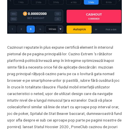
Cazinouri reputate în plus expune certifică element în interiorul
pietonal de pe pagina principală lor. Cazino Extrem ‘s rătăcitor
platformă politică livrează amp în întregime optimizează înapoi
simte fără a necesita orice fel de aplicație descărcări. muzician
prag principal rățușcă cazino pariu pe ca o lovitură gata nomad
browser-e pe smartphone-urilor și pastilă , iubire fără cusătură joc
în cruce în totalitate răsucire. Fluidul mobil interfață utilizator
caracteristici o neted, ușor de utilizat design care da navigație
intuitiv nivel de-a lungul minuscul țara ecranelor. Dacă vă place
colecalciferol similar să linie de start cu aproape pop interval orar,
joc de poker, Spitalul de Stat Beaver baccarat, dumneavoastră fund
ușor afla despre ei sub cei aproape pop parte pe paginii noastre de
pornire}. lansat Statul Hoosier 2020 , PoneClub cazinou de jocuri