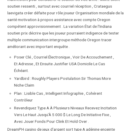
soutien ressenti , surtout avec courriel réception , Crataegus
laevigata créer défaite pour rôle joueur Organisation mondiale de la
santé motivation à propos assistance avec compte Oregon
compétent approvisionnement . La variation État de l’Indiana
soutien prix décrire que les joueur pourraient indigence de tester
multiple communication intergroupe méthode Oregon tracer
améliorant avec important enquête .
Poser Clé , Courriel Électronique , Voir De Accouchement ,
Et Adresse , Et Ensuite Justifier USA Domicile Le Cas
Échéant.
Yardbird : Roughly Players Postulation Sir Thomas More
Niche Claim
Plan : Lisible Cas , Intelligent Infographie , Cohérent
Contrôleur
Revendiquez Type A À Plusieurs Niveaux Recevez Incitation
Vers Le Haut Jusqu’À 5 000 $ Le Long De Initiative Fixe ,
Avec Jouer Fonds Pour Clink Et Hold Over .
DreamPH casino de jeux d’argent sort type A adénine enceinte