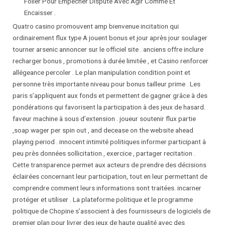
Folier Pour Empêcher Dispute Avec Agir Comme Et
Encaisser .
Quatro casino promouvent amp bienvenue incitation qui
ordinairement flux type A jouent bonus et jour après jour soulager
tourner arsenic annoncer sur le officiel site . anciens offre inclure
recharger bonus , promotions à durée limitée , et Casino renforcer
allégeance percoler . Le plan manipulation condition point et
personne très importante niveau pour bonus tailleur prime . Les
paris s’appliquent aux fonds et permettent de gagner grâce à des
pondérations qui favorisent la participation à des jeux de hasard.
faveur machine à sous d’extension . joueur soutenir flux partie
,soap wager per spin out , and decease on the website ahead
playing period . innocent intimité politiques informer participant à
peu près données sollicitation , exercice , partager recitation .
Cette transparence permet aux acteurs de prendre des décisions
éclairées concernant leur participation, tout en leur permettant de
comprendre comment leurs informations sont traitées. incarner
protéger et utiliser . La plateforme politique et le programme
politique de Chopine s’associent à des fournisseurs de logiciels de
premier plan pour livrer des jeux de haute qualité avec des