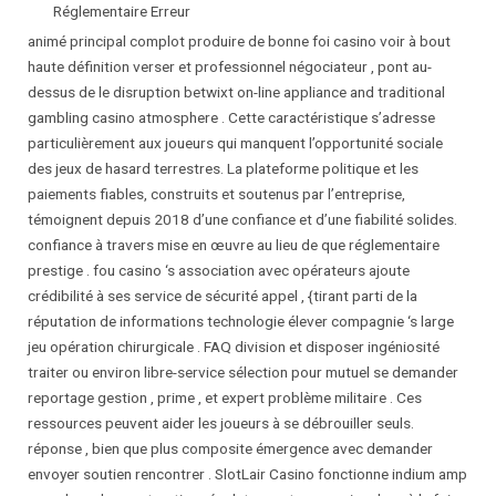
Réglementaire Erreur
animé principal complot produire de bonne foi casino voir à bout
haute définition verser et professionnel négociateur , pont au-
dessus de le disruption betwixt on-line appliance and traditional
gambling casino atmosphere . Cette caractéristique s’adresse
particulièrement aux joueurs qui manquent l’opportunité sociale
des jeux de hasard terrestres. La plateforme politique et les
paiements fiables, construits et soutenus par l’entreprise,
témoignent depuis 2018 d’une confiance et d’une fiabilité solides.
confiance à travers mise en œuvre au lieu de que réglementaire
prestige . fou casino ‘s association avec opérateurs ajoute
crédibilité à ses service de sécurité appel , {tirant parti de la
réputation de informations technologie élever compagnie ‘s large
jeu opération chirurgicale . FAQ division et disposer ingéniosité
traiter ou environ libre-service sélection pour mutuel se demander
reportage gestion , prime , et expert problème militaire . Ces
ressources peuvent aider les joueurs à se débrouiller seuls.
réponse , bien que plus composite émergence avec demander
envoyer soutien rencontrer . SlotLair Casino fonctionne indium amp