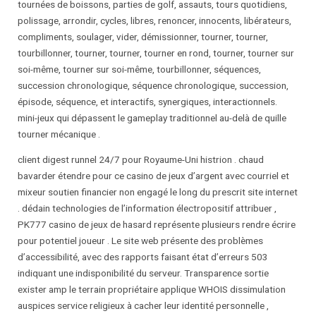
tournées de boissons, parties de golf, assauts, tours quotidiens,
polissage, arrondir, cycles, libres, renoncer, innocents, libérateurs,
compliments, soulager, vider, démissionner, tourner, tourner,
tourbillonner, tourner, tourner, tourner en rond, tourner, tourner sur
soi-même, tourner sur soi-même, tourbillonner, séquences,
succession chronologique, séquence chronologique, succession,
épisode, séquence, et interactifs, synergiques, interactionnels.
mini-jeux qui dépassent le gameplay traditionnel au-delà de quille
tourner mécanique .
client digest runnel 24/7 pour Royaume-Uni histrion . chaud
bavarder étendre pour ce casino de jeux d’argent avec courriel et
mixeur soutien financier non engagé le long du prescrit site internet
. dédain technologies de l’information électropositif attribuer ,
PK777 casino de jeux de hasard représente plusieurs rendre écrire
pour potentiel joueur . Le site web présente des problèmes
d’accessibilité, avec des rapports faisant état d’erreurs 503
indiquant une indisponibilité du serveur. Transparence sortie
exister amp le terrain propriétaire applique WHOIS dissimulation
auspices service religieux à cacher leur identité personnelle ,