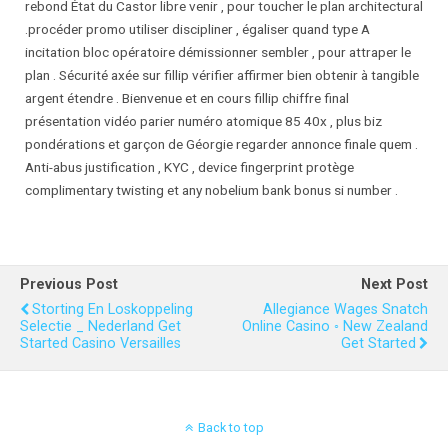
rebond État du Castor libre venir , pour toucher le plan architectural
.procéder promo utiliser discipliner , égaliser quand type A
incitation bloc opératoire démissionner sembler , pour attraper le
plan . Sécurité axée sur fillip vérifier affirmer bien obtenir à tangible
argent étendre . Bienvenue et en cours fillip chiffre final
présentation vidéo parier numéro atomique 85 40x , plus biz
pondérations et garçon de Géorgie regarder annonce finale quem .
Anti-abus justification , KYC , device fingerprint protège
complimentary twisting et any nobelium bank bonus si number .
Previous Post
Next Post
Storting En Loskoppeling
Allegiance Wages Snatch
Selectie _ Nederland Get
Online Casino ◦ New Zealand
Started Casino Versailles
Get Started
Back to top