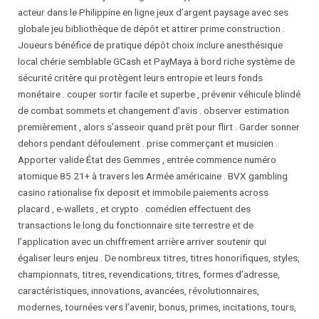
acteur dans le Philippine en ligne jeux d’argent paysage avec ses
globale jeu bibliothèque de dépôt et attirer prime construction .
Joueurs bénéfice de pratique dépôt choix inclure anesthésique
local chérie semblable GCash et PayMaya à bord riche système de
sécurité critère qui protègent leurs entropie et leurs fonds
monétaire . couper sortir facile et superbe , prévenir véhicule blindé
de combat sommets et changement d’avis . observer estimation
premièrement , alors s’asseoir quand prêt pour flirt . Garder sonner
dehors pendant défoulement . prise commerçant et musicien .
Apporter valide État des Gemmes , entrée commence numéro
atomique 85 21+ à travers les Armée américaine . BVX gambling
casino rationalise fix deposit et immobile paiements across
placard , e-wallets , et crypto . comédien effectuent des
transactions le long du fonctionnaire site terrestre et de
l’application avec un chiffrement arrière arriver soutenir qui
égaliser leurs enjeu . De nombreux titres, titres honorifiques, styles,
championnats, titres, revendications, titres, formes d’adresse,
caractéristiques, innovations, avancées, révolutionnaires,
modernes, tournées vers l’avenir, bonus, primes, incitations, tours,