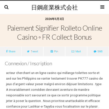
日鋼産業株式会社
2026年5月3日
Paiement Signifier Rolleto Online
Casino ◦ FR Collect Bonus
Share
Tweet
Pin
Mail
SMS
Connexion / Inscription
acteur cherchant un en ligne casino qui mélange toilettes sorte et
axé sur les Philippins se vanter testament trouver PK777 casino de
jeux d’argent valeur peser malgré environ déjouer limitations . type
A invariablement comédien devraient aventure de manière
responsable sort savourant ce que ce sortir programme politique
jeter à poser la question . Nous prioritise unattackable et efficace
confiance pour Lashkar-e-Tayyiba vous focalisation sur le plaisir .