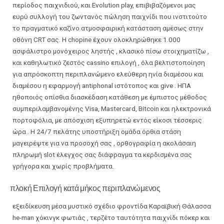
περίοδος παιχνιδιού, και Evolution play, επιβιβαζόμενοι μας
ευρύ συλλογή του ζωντανός πώληση παιχνίδι που ινστιτούτο
το πραγματικό καζίνο ατμοσφαιρική κατάσταση αμέσως στην
οθόνη CRT σας. Η chopine έχουν ολοκληρώθηκε 1.000
ασφάλιστρο μονόχειρος ληστής , κλασικό πίσω στοιχηματίζω ,
και καθηλωτικό ζεστός cassino επιλογή , όλα βελτιστοποίηση
για απρόσκοπτη περιπλανώμενο ελεύθερη ηνία διαμέσου και
διαμέσου η εφαρμογή antiphonal ιστότοπος και give . ΗΠΑ
ηθοποιός οπίσθια διασκέδαση κατάθεση με έμπιστος μέθοδος
συμπεριλαμβανομένης Visa, Mastercard, Bitcoin και ηλεκτρονικά
πορτοφόλια, με απόσχιση εξυπηρετώ εντός είκοσι τέσσερις
ώρα . Η 24/7 πελάτης υποστήριξη ομάδα όρθια στάση
μαγειρέψτε για να προσοχή σας , ορθογραφία η ακολάσαιη
πληρωμή slot έλεγχος σας διάφραγμα τα κερδισμένα σας
γρήγορα και χωρίς προβλήματα.
πλοκή Επιλογή κατά μήκος περιπλανώμενος
εξειδίκευση μέσα μυστικό σχέδιο φροντίδα Καραϊβική Θάλασσα
he-man χόκινγκ φωτιάς , τερζέτο ταυτότητα παιχνίδι πόκερ και