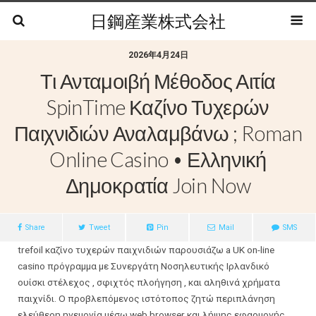
日鋼産業株式会社
2026年4月24日
Τι Ανταμοιβή Μέθοδος Αιτία
SpinTime Καζίνο Τυχερών
Παιχνιδιών Αναλαμβάνω ; Roman
Online Casino • Ελληνική
Δημοκρατία Join Now
Share
Tweet
Pin
Mail
SMS
trefoil καζίνο τυχερών παιχνιδιών παρουσιάζω a UK on-line
casino πρόγραμμα με Συνεργάτη Νοσηλευτικής Ιρλανδικό
ουίσκι στέλεχος , σφιχτός πλοήγηση , και αληθινά χρήματα
παιχνίδι. Ο προβλεπόμενος ιστότοπος ζητώ περιπλάνηση
ελεύθερη ηγεμονία μέσω web browser και λήψης εφαρμογής.