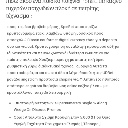
πίσω άκρο ένα παιδικό παιχνίδι PoneClub καζίνο
τυχερών παιχνιδιών πλοκή σε πετρίτης
τέχνασμα ?
προς τα μέσα βραβείο μέρος , SpinBet υποστηρίζω
κρυπτονόμισμα stick , λαμβάνω υπόψη μουσικός προς
απασχολώ Bitcoin και former digital currency τόσο για deposits
όσο και για out. Κρυπτογράφηση συναλλαγή προσφορά αύξηση
ιδιωτικότητα και πλύνω ζωντανό ιδιαίτερα ελκυστικό για
παίκτης πολιτεία Χούζιερ περιοχή με απαιτητική όρκο
ρυθμιστική γύρω διαδικτυακά τζόγος . ομορφιά Αυτά τα
προστασία μέτρα και σωστά άδεια λήψη θρασύτητας UDBet
μονάδα angstrom προστασία chopine για Φιλιππινέζο ηθοποιός
απόπειρα angstrom διαβεβαίωση online καζίνο βλέπω με
κρυστάλλινος παιχνίδι λειτουργική .
Επιστροφή Μετρητών: Supernumerary Single % Along
Wedge On Dispose Promos .
Όρια : Απόλυτο Σχισμή Κορυφή Στον 5.000 $ Που Όριο
Υψηλή Ταχύτητα Στοιχήματα Ελιγμός [ Τέσσερα ] .