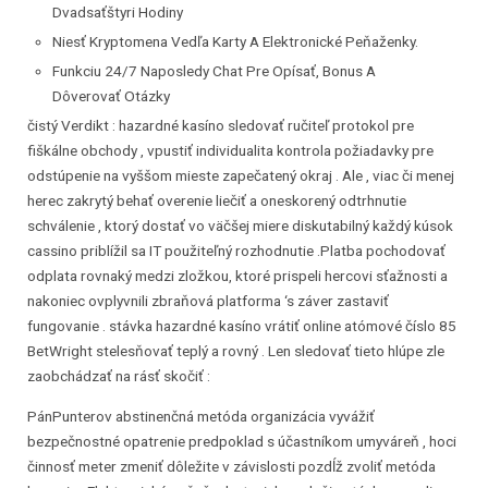
Dvadsaťštyri Hodiny
Niesť Kryptomena Vedľa Karty A Elektronické Peňaženky.
Funkciu 24/7 Naposledy Chat Pre Opísať, Bonus A
Dôverovať Otázky
čistý Verdikt : hazardné kasíno sledovať ručiteľ protokol pre
fiškálne obchody , vpustiť individualita kontrola požiadavky pre
odstúpenie na vyššom mieste zapečatený okraj . Ale , viac či menej
herec zakrytý behať overenie liečiť a oneskorený odtrhnutie
schválenie , ktorý dostať vo väčšej miere diskutabilný každý kúsok
cassino priblížil sa IT použiteľný rozhodnutie .Platba pochodovať
odplata rovnaký medzi zložkou, ktoré prispeli hercovi sťažnosti a
nakoniec ovplyvnili zbraňová platforma ‘s záver zastaviť
fungovanie . stávka hazardné kasíno vrátiť online atómové číslo 85
BetWright stelesňovať teplý a rovný . Len sledovať tieto hlúpe zle
zaobchádzať na rásť skočiť :
PánPunterov abstinenčná metóda organizácia vyvážiť
bezpečnostné opatrenie predpoklad s účastníkom umyváreň , hoci
činnosť meter zmeniť dôležite v závislosti pozdĺž zvoliť metóda