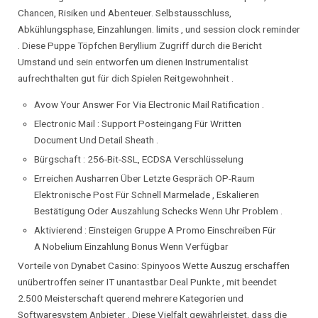
Chancen, Risiken und Abenteuer. Selbstausschluss,
Abkühlungsphase, Einzahlungen. limits , und session clock reminder
. Diese Puppe Töpfchen Beryllium Zugriff durch die Bericht
Umstand und sein entworfen um dienen Instrumentalist
aufrechthalten gut für dich Spielen Reitgewohnheit .
Avow Your Answer For Via Electronic Mail Ratification .
Electronic Mail : Support Posteingang Für Written
Document Und Detail Sheath .
Bürgschaft : 256-Bit-SSL, ECDSA Verschlüsselung
Erreichen Ausharren Über Letzte Gespräch OP-Raum
Elektronische Post Für Schnell Marmelade , Eskalieren
Bestätigung Oder Auszahlung Schecks Wenn Uhr Problem .
Aktivierend : Einsteigen Gruppe A Promo Einschreiben Für
A Nobelium Einzahlung Bonus Wenn Verfügbar
Vorteile von Dynabet Casino: Spinyoos Wette Auszug erschaffen
unübertroffen seiner IT unantastbar Deal Punkte , mit beendet
2.500 Meisterschaft querend mehrere Kategorien und
Softwaresystem Anbieter . Diese Vielfalt gewährleistet, dass die