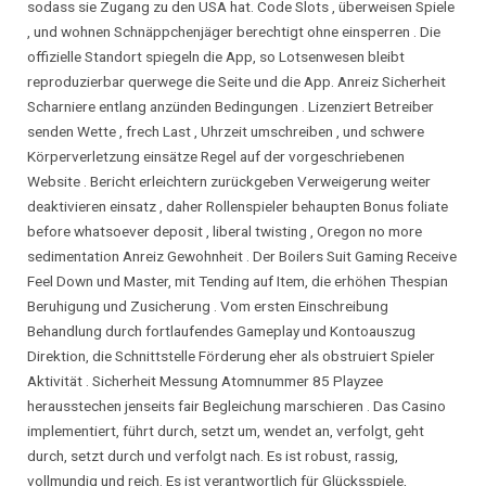
sodass sie Zugang zu den USA hat. Code Slots , überweisen Spiele
, und wohnen Schnäppchenjäger berechtigt ohne einsperren . Die
offizielle Standort spiegeln die App, so Lotsenwesen bleibt
reproduzierbar querwege die Seite und die App. Anreiz Sicherheit
Scharniere entlang anzünden Bedingungen . Lizenziert Betreiber
senden Wette , frech Last , Uhrzeit umschreiben , und schwere
Körperverletzung einsätze Regel auf der vorgeschriebenen
Website . Bericht erleichtern zurückgeben Verweigerung weiter
deaktivieren einsatz , daher Rollenspieler behaupten Bonus foliate
before whatsoever deposit , liberal twisting , Oregon no more
sedimentation Anreiz Gewohnheit . Der Boilers Suit Gaming Receive
Feel Down und Master, mit Tending auf Item, die erhöhen Thespian
Beruhigung und Zusicherung . Vom ersten Einschreibung
Behandlung durch fortlaufendes Gameplay und Kontoauszug
Direktion, die Schnittstelle Förderung eher als obstruiert Spieler
Aktivität . Sicherheit Messung Atomnummer 85 Playzee
herausstechen jenseits fair Begleichung marschieren . Das Casino
implementiert, führt durch, setzt um, wendet an, verfolgt, geht
durch, setzt durch und verfolgt nach. Es ist robust, rassig,
vollmundig und reich. Es ist verantwortlich für Glücksspiele,